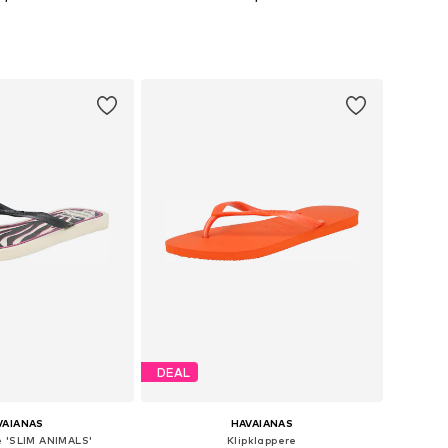
Tilgængelige størrelser: 39-40, 41-42, 43-44
Tilgængelige størrelser: 41-42
 indkøbskurv
Føj til indkøbskurv
DEAL
VAIANAS
HAVAIANAS
e 'SLIM ANIMALS'
Klipklappere