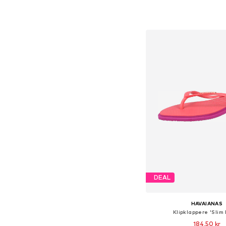
Føj til indkøbs
DEAL
HAVAIANAS
Klipklappere 'Slim 
184,50 kr