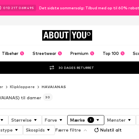
Det sidste sommersalg: Tilbud med op til 60% raba
01
D
21
T
06
M
47
S
ABOUT
YOU
Tilbehør
Streetwear
Premium
Top 100
Sc
30 DAGES RETURRET
er
Klipklappere
HAVAIANAS
AIANAS) til damer
30
Størrelse
Farve
Mærke
Mønster
1
gstype
Skospids
Færre filtre
Nulstil alt