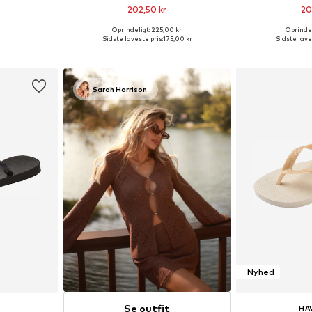
202,50 kr
20
Oprindeligt: 225,00 kr
Oprindel
39-40, 43-44
Tilgængelige størrelser: 39-40
Tilgængelige stør
Sidste laveste pris:
175,00 kr
Sidste lave
kurv
Føj til indkøbskurv
Føj til
Sarah Harrison
Nyhed
Se outfit
HA