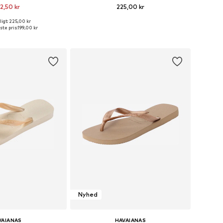
2,50 kr
225,00 kr
igt: 225,00 kr
relser: 35, 37, 39, 41
Tilgængelige størrelser: 35-36, 37-38
ste pris:
199,00 kr
 indkøbskurv
Føj til indkøbskurv
Nyhed
VAIANAS
HAVAIANAS