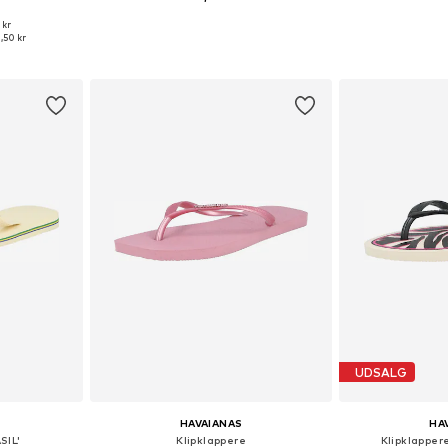
 kr
Tilgængelige størrelser: 39-40, 41-42, 43-44
Tilgængelige størrelser: 39-40, 41-42, 43-44
,50 kr
kurv
Føj til indkøbskurv
Føj til
UDSALG
HAVAIANAS
HA
SIL'
Klipklappere
Klipklapper