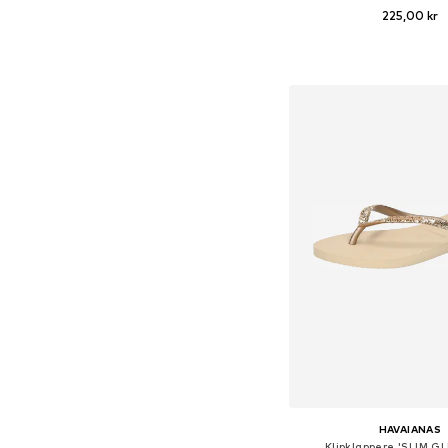
225,00 kr
Tilgængelige størrels
Føj til indkøbs
HAVAIANAS
Klipklappere 'SLIM GL