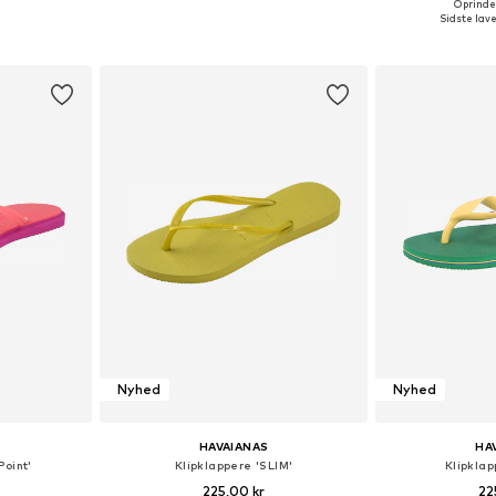
Oprindel
Tilgængelige størrelser: 37-38, 39-40, 41-42
Tilgængelige størrelser: 37-38, 41-42, 43-44
Tilgængelige stø
Sidste lave
kurv
Føj til indkøbskurv
Føj til
Nyhed
Nyhed
HAVAIANAS
HA
Point'
Klipklappere 'SLIM'
Klipklap
225,00 kr
22