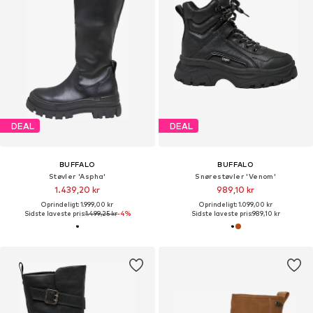
DEAL
DEAL
BUFFALO
BUFFALO
Støvler 'Aspha'
Snørestøvler 'Venom'
1.439,20 kr
989,10 kr
Oprindeligt: 1.999,00 kr
Oprindeligt: 1.099,00 kr
Sidste laveste pris:
1.499,25 kr
-4%
Sidste laveste pris:
989,10 kr