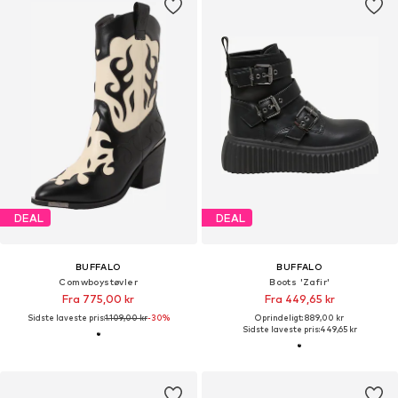
DEAL
DEAL
BUFFALO
BUFFALO
Comwboystøvler
Boots 'Zafir'
Fra 775,00 kr
Fra 449,65 kr
Sidste laveste pris:
1.109,00 kr
-30%
Oprindeligt: 889,00 kr
Sidste laveste pris:
449,65 kr