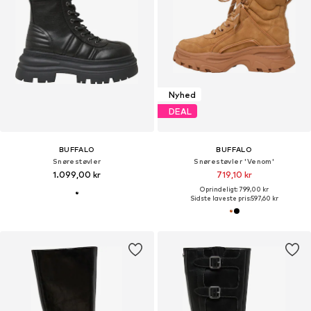
Nyhed
DEAL
BUFFALO
BUFFALO
Snørestøvler
Snørestøvler 'Venom'
1.099,00 kr
719,10 kr
Oprindeligt: 799,00 kr
Sidste laveste pris:
597,60 kr