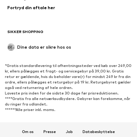
Fortryd din aftale her
Badetøj
Overtrøjer
Blazere
Buksedragter
Plus size tøj
Ventetøj
SIKKER SHOPPING
Anledninger
Eksklusiv
Upcycled mode
Dine data er sikre hos os
SKO
*Gratis standardlevering til afhentningssteder ved køb over 249,00
Nyheder
Trending
kr, ellers pålægges et fragt- og servicegebyr på 39,00 kr. Gratis
retur er gældende, hvis du beholder vare(r) for mindst 249 kr fra din
Sneakers
Ankelstøvler
ordre, ellers pålægges et returgebyr på 19 kr. Returgebyret gælder
Pumps & høje hæle
Støvler
også ved returnering af hele ordren.
Laveste pris inden for de sidste 30 dage før prisreduktionen.
Sandaler
Lave sko
****Gratis fra alle netværksudbydere. Gebyrer kan forekomme, når
du ringer fra udlandet.
Sportssko
Ballerinasko
******Alle priser inkl. moms.
Pantoletter
Hjemmesko
Eksklusiv
Om os
Presse
Job
Databeskyttelse
SPORT