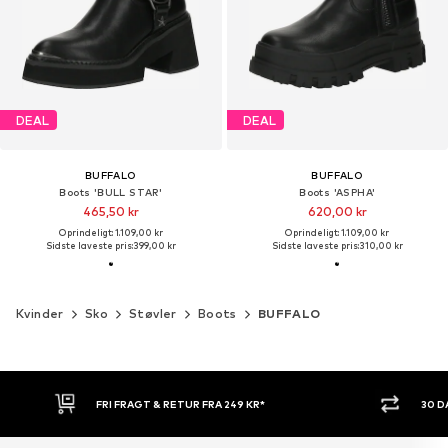
DEAL
DEAL
BUFFALO
BUFFALO
Boots 'BULL STAR'
Boots 'ASPHA'
465,50 kr
620,00 kr
Oprindeligt: 1.109,00 kr
Oprindeligt: 1.109,00 kr
Sidste laveste pris:
399,00 kr
Sidste laveste pris:
310,00 kr
Kvinder
Sko
Støvler
Boots
BUFFALO
30 DAGES RETURRET
KØB NU.