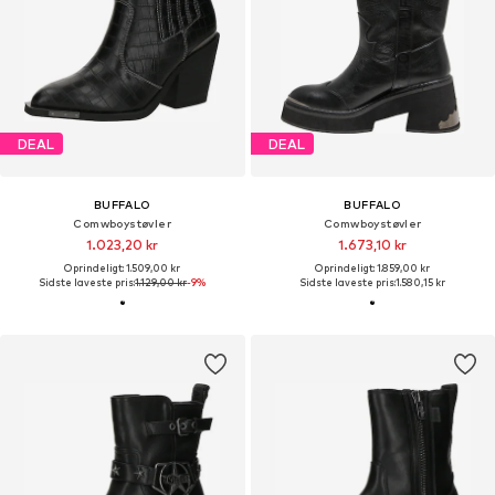
DEAL
DEAL
BUFFALO
BUFFALO
Comwboystøvler
Comwboystøvler
1.023,20 kr
1.673,10 kr
Oprindeligt: 1.509,00 kr
Oprindeligt: 1.859,00 kr
Sidste laveste pris:
1.129,00 kr
-9%
Sidste laveste pris:
1.580,15 kr