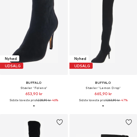
Nyhed
Nyhed
UDSALG
UDSALG
BUFFALO
BUFFALO
Støvler 'Falena'
Støvler 'Lemon Drop'
653,90 kr
665,90 kr
Sidste laveste pris:
1.228,90 kr
-46%
Sidste laveste pris:
1.263,90 kr
-47%