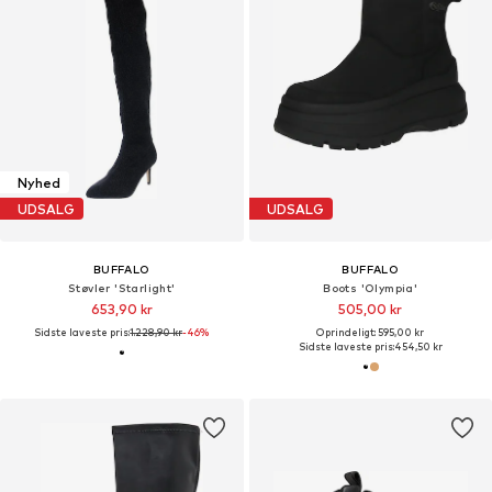
Nyhed
UDSALG
UDSALG
BUFFALO
BUFFALO
Støvler 'Starlight'
Boots 'Olympia'
653,90 kr
505,00 kr
Sidste laveste pris:
1.228,90 kr
-46%
Oprindeligt: 595,00 kr
Sidste laveste pris:
454,50 kr