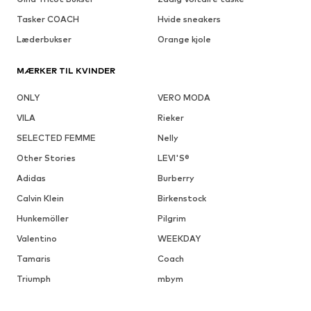
Tasker COACH
Hvide sneakers
Læderbukser
Orange kjole
MÆRKER TIL KVINDER
ONLY
VERO MODA
VILA
Rieker
SELECTED FEMME
Nelly
Other Stories
LEVI'S®
Adidas
Burberry
Calvin Klein
Birkenstock
Hunkemöller
Pilgrim
Valentino
WEEKDAY
Tamaris
Coach
Triumph
mbym