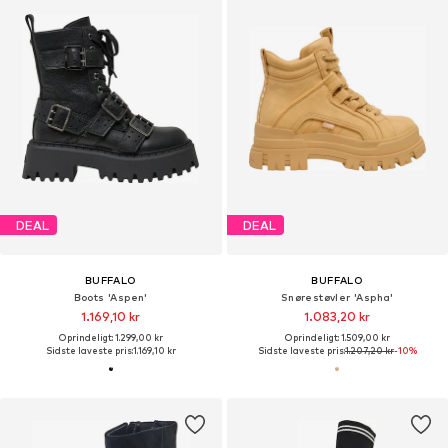
DEAL
DEAL
BUFFALO
BUFFALO
Boots 'Aspen'
Snørestøvler 'Aspha'
1.169,10 kr
1.083,20 kr
Oprindeligt: 1.299,00 kr
Oprindeligt: 1.509,00 kr
Sidste laveste pris:
1.169,10 kr
Sidste laveste pris:
1.207,20 kr
-10%