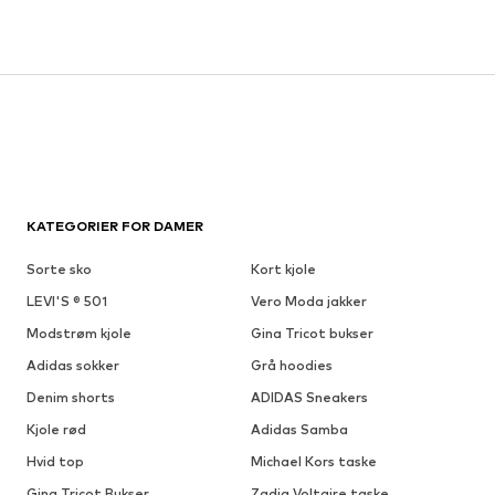
KATEGORIER FOR DAMER
Sorte sko
Kort kjole
LEVI'S ® 501
Vero Moda jakker
Modstrøm kjole
Gina Tricot bukser
Adidas sokker
Grå hoodies
Denim shorts
ADIDAS Sneakers
Kjole rød
Adidas Samba
Hvid top
Michael Kors taske
Gina Tricot Bukser
Zadig Voltaire taske