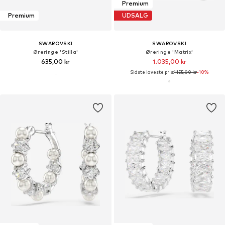
Premium
Premium
UDSALG
SWAROVSKI
SWAROVSKI
Øreringe 'Stilla'
Øreringe 'Matrix'
635,00 kr
1.035,00 kr
Sidste laveste pris:
1.155,00 kr
-10%