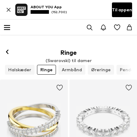
ABOUT YOU App
Til appen
(152.700)
Ringe
(Swarovski) til damer
Halskæder
Ringe
Armbånd
Øreringe
Pendan