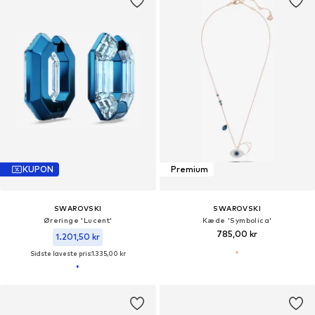
KUPON
Premium
SWAROVSKI
SWAROVSKI
Øreringe 'Lucent'
Kæde 'Symbolica'
785,00 kr
1.201,50 kr
Sidste laveste pris:
1.335,00 kr