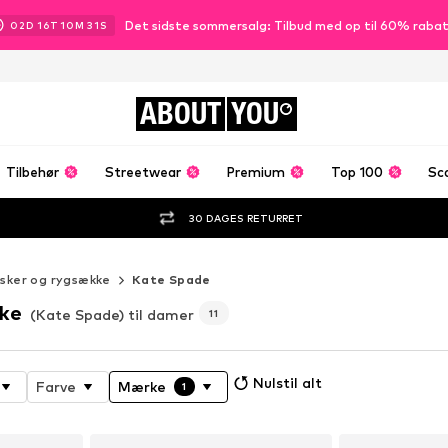
Det sidste sommersalg: Tilbud med op til 60% raba
02
D
16
T
10
M
30
S
ABOUT
YOU
Tilbehør
Streetwear
Premium
Top 100
Sc
30 DAGES RETURRET
sker og rygsække
Kate Spade
kke
(Kate Spade) til damer
11
Nulstil alt
Farve
Mærke
1