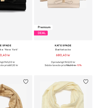
Premium
DEAL
E SPADE
KATE SPADE
ke 'New York'
Bæltetaske
0,40 kr
680,40 kr
igt: 945,00 kr
Oprindeligt: 945,00 kr
tørrelser: S/M, L/XL
Tilgængelige størrelser: S/M, L/XL
ste pris:
661,50 kr
Sidste laveste pris:
756,00 kr
-10%
 indkøbskurv
Føj til indkøbskurv