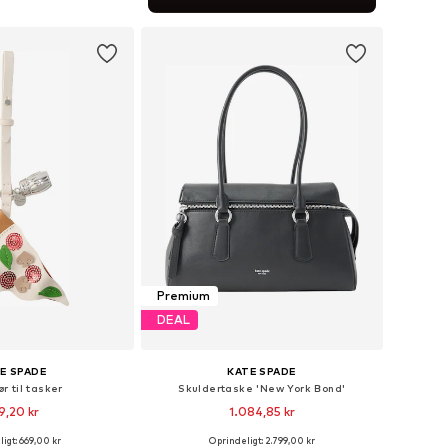
 indkøbskurv
Premium
DEAL
E SPADE
KATE SPADE
r til tasker
Skuldertaske 'New York Bond'
9,20 kr
1.084,85 kr
igt: 669,00 kr
Oprindeligt: 2.799,00 kr
tørrelser: One Size
Tilgængelige størrelser: One Size