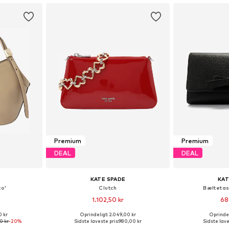
Premium
Premium
DEAL
DEAL
KATE SPADE
KAT
o'
Clutch
Bæltetas
1.102,50 kr
68
0 kr
Oprindeligt: 2.049,00 kr
Oprindel
: One Size
Tilgængelige størrelser: One Size
Tilgængelige s
0 kr
-20%
Sidste laveste pris:
980,00 kr
Sidste lave