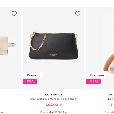
kurv
Føj til indkøbskurv
Føj til
Premium
Premium
DEAL
DEAL
KATE SPADE
KAT
Skuldertaske 'Grace Täschchen'
Tilbehø
1.052,10 kr
31
 kr
Oprindeligt: 1.679,00 kr
Oprindel
 S/M, L/XL
Tilgængelige størrelser: One Size
Tilgængelige s