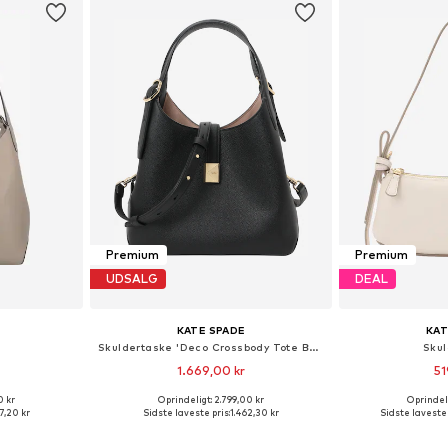
Premium
Premium
UDSALG
DEAL
KATE SPADE
KAT
Skuldertaske 'Deco Crossbody Tote Bag'
Sku
1.669,00 kr
51
0 kr
Oprindeligt: 2.799,00 kr
Oprindeli
: One Size
Tilgængelige størrelser: One Size
Tilgængelige s
7,20 kr
Sidste laveste pris:
1.462,30 kr
Sidste laveste 
kurv
Føj til indkøbskurv
Føj til