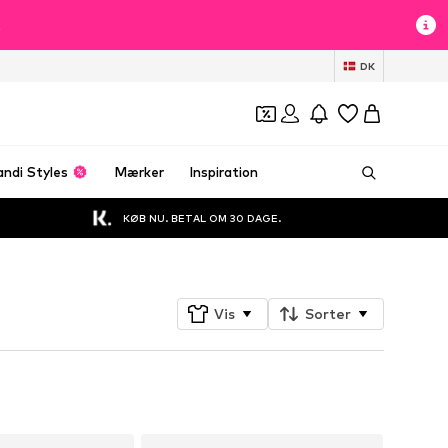
t
DK
andi Styles
Mærker
Inspiration
KØB NU. BETAL OM 30 DAGE.
Vis
Sorter