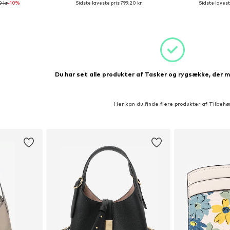
0 kr
-10%
Sidste laveste pris:
799,20 kr
Sidste laveste
kurv
Føj til indkøbskurv
Føj til
Du har set alle produkter af Tasker og rygsække, der m
Her kan du finde flere produkter af Tilbehø