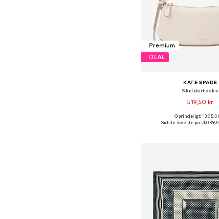
Premium
DEAL
KATE SPADE
Skuldertaske
519,50 kr
Oprindeligt: 1.305,0
Tilgængelige størrelser
Sidste laveste pris:
1.039,
Føj til indkøbs