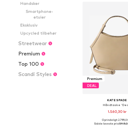
Handsker
Smartphone-
etuier
Eksklusiv
Upcycled tilbehør
Streetwear
Premium
Top 100
Scandi Styles
Premium
DEAL
KATE SPADE
Håndtaske 'Dec
1.560,30 kr
Oprindeligt: 2.799,0
Tilgængelige størrelser
Sidste laveste pris:
1.949,0