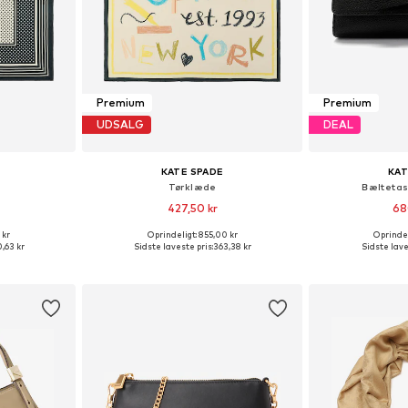
Premium
Premium
UDSALG
DEAL
KATE SPADE
KAT
Tørklæde
Bæltetas
427,50 kr
68
 kr
Oprindeligt: 855,00 kr
Oprindel
: One Size
Tilgængelige størrelser: One Size
Tilgængelige s
,63 kr
Sidste laveste pris:
363,38 kr
Sidste lave
kurv
Føj til indkøbskurv
Føj til