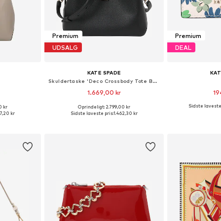
Premium
Premium
UDSALG
DEAL
KATE SPADE
KAT
Skuldertaske 'Deco Crossbody Tote Bag'
1.669,00 kr
19
Sidste laveste 
0 kr
Oprindeligt: 2.799,00 kr
: One Size
Tilgængelige størrelser: One Size
Tilgængelige s
7,20 kr
Sidste laveste pris:
1.462,30 kr
kurv
Føj til indkøbskurv
Føj til