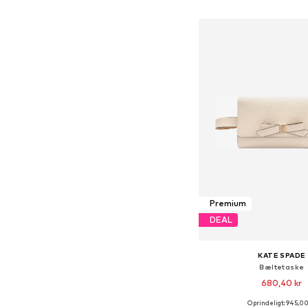
Føj til indkøbs
Premium
DEAL
KATE SPADE
Bæltetaske
680,40 kr
Oprindeligt: 945,00
Tilgængelige størrelser: