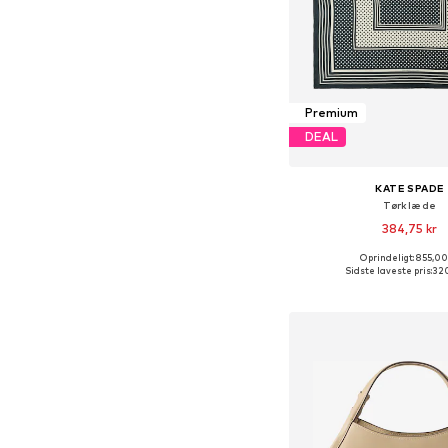
Premium
DEAL
KATE SPADE
Tørklæde
384,75 kr
Oprindeligt: 855,00
Tilgængelige størrelser
Sidste laveste pris:
320
Føj til indkøbs