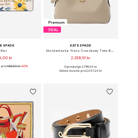
Premium
DEAL
E SPADE
KATE SPADE
Etui
Skuldertaske 'Deco Crossbody Tote Bag'
4,00 kr
2.258,10 kr
pris:
485,00 kr
-60%
Oprindeligt: 2.799,00 kr
tørrelser: One Size
Tilgængelige størrelser: One Size
Sidste laveste pris:
2.007,20 kr
 indkøbskurv
Føj til indkøbskurv