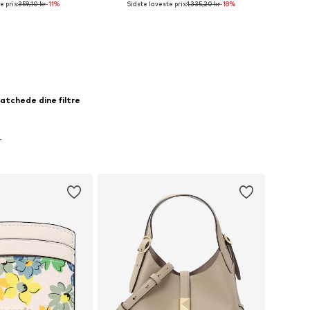
 pris:
359,10 kr
-11%
Sidste laveste pris:
1.335,20 kr
-18%
 indkøbskurv
Føj til indkøbskurv
atchede dine filtre
r