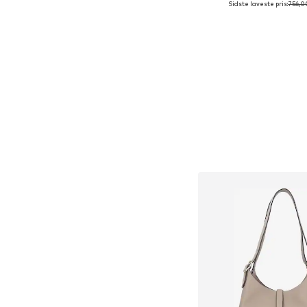
Sidste laveste pris:
756,0
Føj til indkøbs