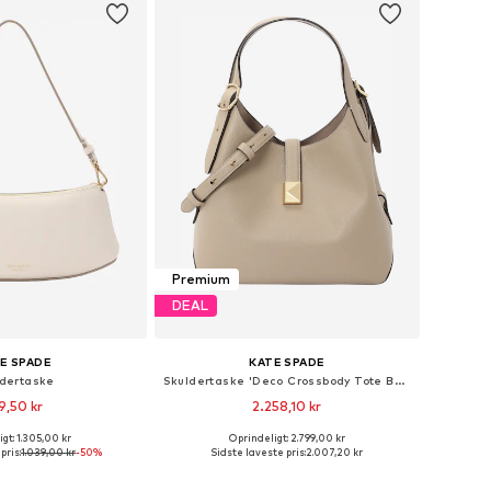
Premium
DEAL
E SPADE
KATE SPADE
ldertaske
Skuldertaske 'Deco Crossbody Tote Bag'
9,50 kr
2.258,10 kr
gt: 1.305,00 kr
Oprindeligt: 2.799,00 kr
tørrelser: One Size
Tilgængelige størrelser: One Size
pris:
1.039,00 kr
-50%
Sidste laveste pris:
2.007,20 kr
 indkøbskurv
Føj til indkøbskurv