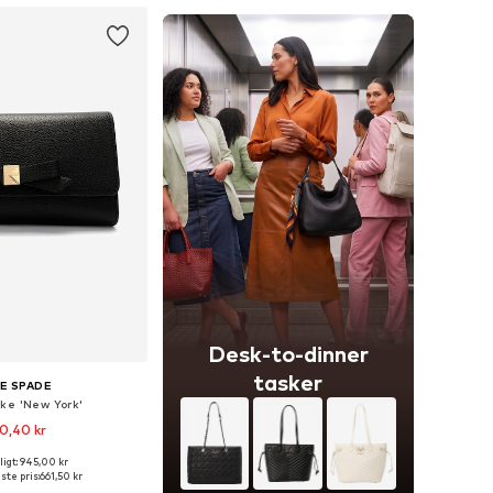
Desk-to-dinner
tasker
E SPADE
ke 'New York'
0,40 kr
igt: 945,00 kr
tørrelser: S/M, L/XL
ste pris:
661,50 kr