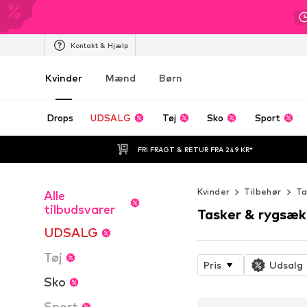
Kontakt & Hjælp
Kvinder
Mænd
Børn
Drops
UDSALG
Tøj
Sko
Sport
FRI FRAGT & RETUR FRA 249 KR*
Kvinder
Tilbehør
Ta
Alle
tilbudsvarer
Tasker & rygsæ
UDSALG
Tøj
Pris
Udsalg
Sko
Sport