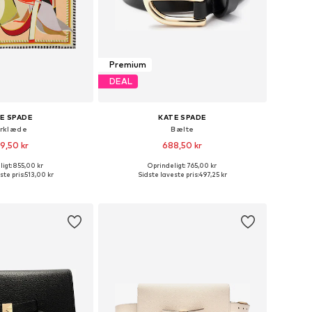
Premium
DEAL
E SPADE
KATE SPADE
rklæde
Bælte
9,50 kr
688,50 kr
igt: 855,00 kr
Oprindeligt: 765,00 kr
tørrelser: One Size
Tilgængelige størrelser: 80, 85, 90, 95, 100
ste pris:
513,00 kr
Sidste laveste pris:
497,25 kr
 indkøbskurv
Føj til indkøbskurv