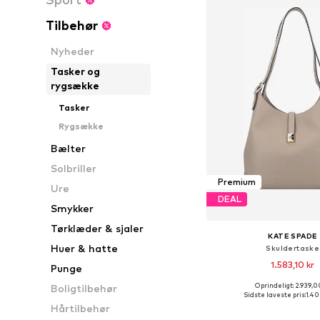
Tilbehør
Nyheder
Tasker og
rygsække
Tasker
Rygsække
Bælter
Solbriller
Premium
Ure
DEAL
Smykker
Tørklæder & sjaler
KATE SPADE
Huer & hatte
Skuldertaske
1.583,10 kr
Punge
Oprindeligt: 2.939,0
Boligtilbehør
Tilgængelige størrelser
Sidste laveste pris:
1.40
Hårtilbehør
Føj til indkøbs