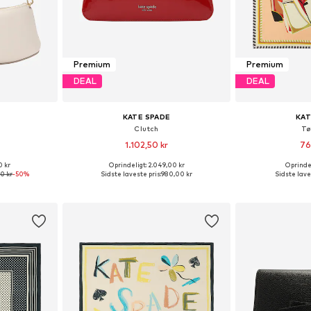
Premium
Premium
DEAL
DEAL
KATE SPADE
KAT
Clutch
Tø
1.102,50 kr
76
0 kr
Oprindeligt: 2.049,00 kr
Oprindel
: One Size
Tilgængelige størrelser: One Size
Tilgængelige s
00 kr
-50%
Sidste laveste pris:
980,00 kr
Sidste lave
kurv
Føj til indkøbskurv
Føj til