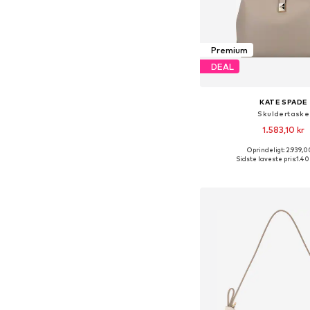
Premium
DEAL
KATE SPADE
Skuldertaske
1.583,10 kr
Oprindeligt: 2.939,0
Tilgængelige størrelser
Sidste laveste pris:
1.40
Føj til indkøbs