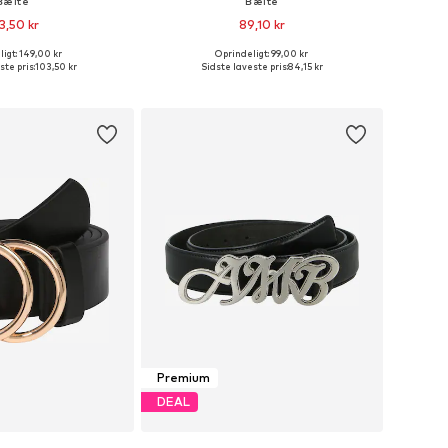
Bælte
Bælte
3,50 kr
89,10 kr
igt: 149,00 kr
Oprindeligt: 99,00 kr
relser: 80, 85, 90, 95
Tilgængelige størrelser: 75, 80, 85, 90, 95
ste pris:
103,50 kr
Sidste laveste pris:
84,15 kr
 indkøbskurv
Føj til indkøbskurv
Premium
DEAL