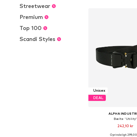
Føj til indkøbs
Streetwear
Premium
Top 100
Scandi Styles
Unisex
DEAL
ALPHA INDUSTR
Bælte 'Utility'
242,10 kr
Oprindeligt: 299,00
Tilgængelige størrelse