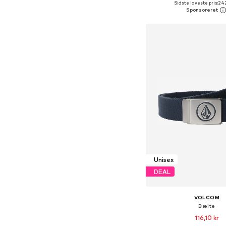
Sidste laveste pris:
242
Føj til indkøbs
Unisex
DEAL
VOLCOM
Bælte
116,10 kr