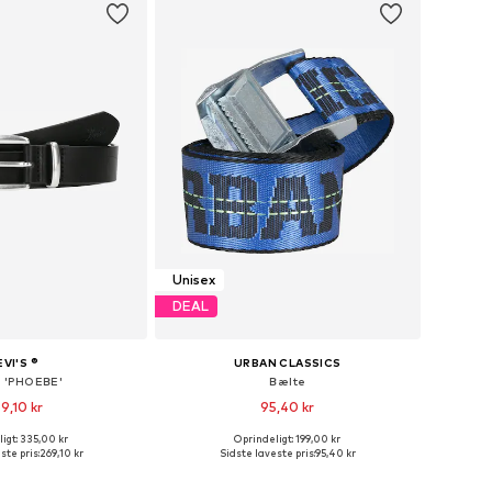
Unisex
DEAL
EVI'S ®
URBAN CLASSICS
 'PHOEBE'
Bælte
9,10 kr
95,40 kr
igt: 335,00 kr
Oprindeligt: 199,00 kr
nge størrelser
Tilgængelige størrelser: 75-95
ste pris:
269,10 kr
Sidste laveste pris:
95,40 kr
 indkøbskurv
Føj til indkøbskurv