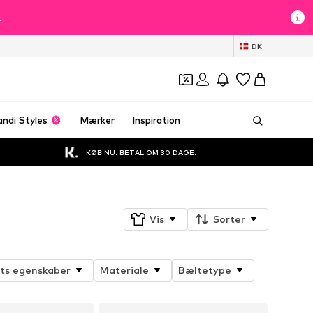
t
DK
andi Styles
Mærker
Inspiration
KØB NU. BETAL OM 30 DAGE.
Vis
Sorter
ts egenskaber
Materiale
Bæltetype