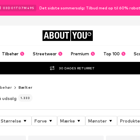
Det sidste sommersalg: Tilbud med op til 60% raba
03
D
01
T
07
M
48
S
ABOUT
YOU
Tilbehør
Streetwear
Premium
Top 100
Sc
30 DAGES RETURRET
lbehør
Bælter
å udsalg
1.333
Størrelse
Farve
Mærke
Mønster
Produkte