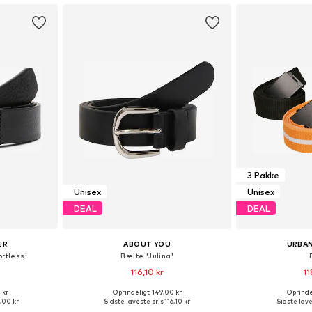
3 Pakke
Unisex
Unisex
DEAL
DEAL
ER
ABOUT YOU
URBAN
ortless'
Bælte 'Julina'
116,10 kr
11
 kr
Oprindeligt: 149,00 kr
Oprindel
lser
Tilgængelige størrelser: 80, 85, 90, 95
Tilgængelig
,00 kr
Sidste laveste pris:
116,10 kr
Sidste lave