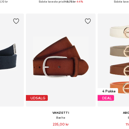
,10 kr
Sidste laveste pris:
148,75 kr
-44%
Sidste laves
kurv
Føj til indkøbskurv
Føj til
4 Pakke
UDSALG
DEAL
VANZETTI
AB
Bælte
235,00 kr
11