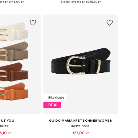
te pris:
145,00 kr
Sidste laveste pris:
238,50 kr
 indkøbskurv
Føj til indkøbskurv
Eksklusiv
DEAL
OUT YOU
GUIDO MARIA KRETSCHMER WOMEN
Bælte
Bælte 'Rea'
6,10 kr
123,00 kr