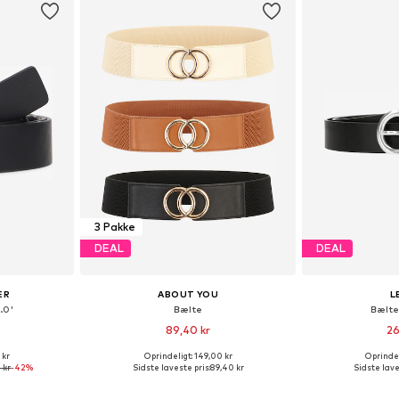
3 Pakke
DEAL
DEAL
ER
ABOUT YOU
L
.0'
Bælte
Bælte
89,40 kr
26
 kr
Oprindeligt: 149,00 kr
Oprindel
 80, 85, 90, 95
Tilgængelige størrelser: 80, 85, 90, 95
Fås i ma
 kr
-42%
Sidste laveste pris:
89,40 kr
Sidste lave
kurv
Føj til indkøbskurv
Føj til