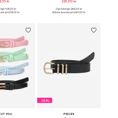
6,10 kr
225,00 kr
igt: 149,00 kr
Oprindeligt: 285,00 kr
relser: 80, 85, 90, 95
Fås i mange størrelser
ste pris:
116,10 kr
Sidste laveste pris:
167,20 kr
 indkøbskurv
Føj til indkøbskurv
DEAL
OUT YOU
PIECES