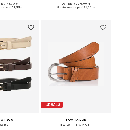
igt: 149,00 kr
Oprindeligt: 299,00 kr
relser: 80, 85, 90, 95
Tilgængelige størrelser: 75-85, 95-105
ste pris:
109,65 kr
Sidste laveste pris:
123,00 kr
 indkøbskurv
Føj til indkøbskurv
UDSALG
OUT YOU
TOM TAILOR
Bælte
Bælte ' TTNANCY '