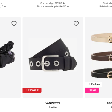
 kr
Oprindeligt: 299,00 kr
Oprindel
r: 75-95
Tilgængelige størrelser: 75, 80, 85, 95, 100, 110
Tilgængelige stør
,10 kr
Sidste laveste pris:
184,50 kr
Sidste lave
kurv
Føj til indkøbskurv
Føj til
3 Pakke
UDSALG
DEAL
VANZETTI
AB
Bælte