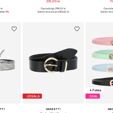
235,00 kr
11
 kr
Oprindeligt: 299,00 kr
Oprindel
0, 85, 90, 95
Fås i mange størrelser
Tilgængelige stør
0 kr
-9%
Sidste laveste pris:
185,50 kr
Sidste lave
kurv
Føj til indkøbskurv
Føj til
4 Pakke
UDSALG
DEAL
TTI
VANZETTI
AB