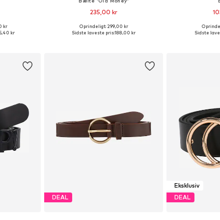
Bælte 'Old Money'
235,00 kr
10
0 kr
Oprindeligt: 299,00 kr
Oprindel
r: 75-95
Tilgængelige størrelser: 75, 80, 85, 95, 100, 105
Tilgængelige stør
5,40 kr
Sidste laveste pris:
188,00 kr
Sidste lave
kurv
Føj til indkøbskurv
Føj til
Eksklusiv
DEAL
DEAL