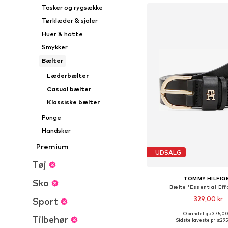
Tasker og rygsække
Tørklæder & sjaler
Huer & hatte
Smykker
Bælter
Læderbælter
Casual bælter
Klassiske bælter
Punge
Handsker
Premium
UDSALG
Tøj
TOMMY HILFIG
Sko
Bælte 'Essential Eff
329,00 kr
Sport
+
6
Oprindeligt: 375,00
Fås i mange større
Tilbehør
Sidste laveste pris:
295