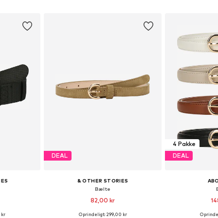
kurv
Føj til indkøbskurv
Føj til
4 Pakke
DEAL
DEAL
IES
& OTHER STORIES
AB
Bælte
82,00 kr
14
 kr
Oprindeligt: 299,00 kr
Oprindel
r: 75-95
Tilgængelige størrelser: 65-75, 85-95
Tilgængelige stør