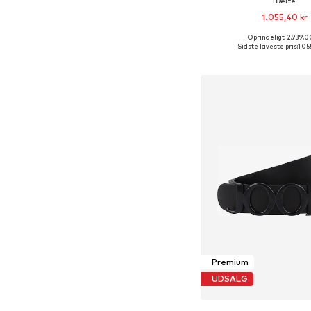
Bælte
1.055,40 kr
Oprindeligt: 2.939,0
Tilgængelige størrelse
Sidste laveste pris:
1.05
Føj til indkøbs
Premium
UDSALG