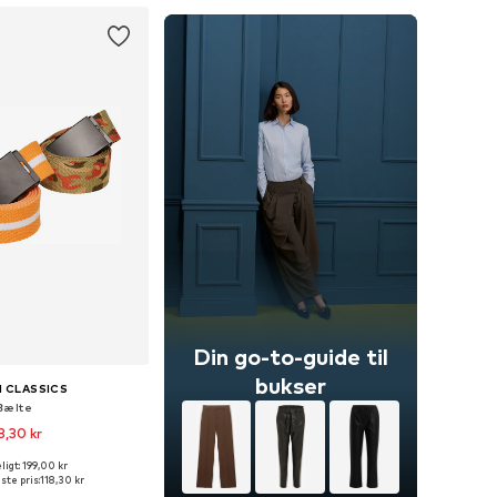
Din go-to-guide til
bukser
 CLASSICS
Bælte
8,30 kr
igt: 199,00 kr
e størrelser: 80
ste pris:
118,30 kr