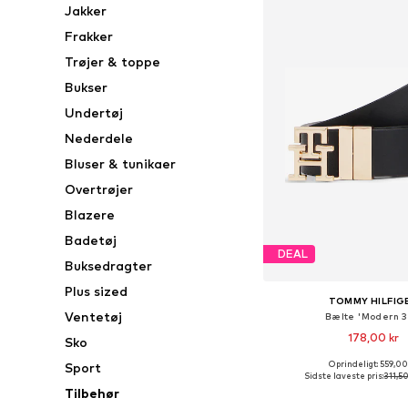
Jakker
Frakker
Trøjer & toppe
Bukser
Undertøj
Nederdele
Bluser & tunikaer
Overtrøjer
Blazere
Badetøj
DEAL
Buksedragter
Plus sized
TOMMY HILFIG
Ventetøj
Bælte 'Modern 3
178,00 kr
Sko
Oprindeligt: 559,00
Sport
Tilgængelige størrelser: 70,
Sidste laveste pris:
311,50
Tilbehør
Føj til indkøbs