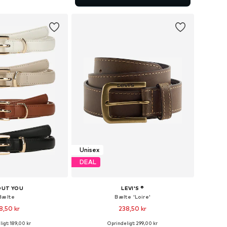
 indkøbskurv
Unisex
DEAL
OUT YOU
LEVI'S ®
Bælte
Bælte 'Loire'
8,50 kr
238,50 kr
igt: 189,00 kr
Oprindeligt: 299,00 kr
relser: 80, 85, 90, 95
Fås i mange størrelser