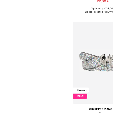
99,00 kr
Oprindeligt: 129,00
Tilgængelige størrelser: 8
Sidste laveste pris:
109,0
Føj til indkøbs
Unisex
DEAL
GIUSEPPE ZANO