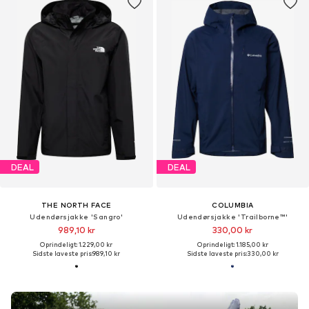
DEAL
DEAL
THE NORTH FACE
COLUMBIA
Udendørsjakke 'Sangro'
Udendørsjakke 'Trailborne™'
989,10 kr
330,00 kr
Oprindeligt: 1.229,00 kr
Oprindeligt: 1.185,00 kr
Sidste laveste pris:
989,10 kr
Sidste laveste pris:
330,00 kr