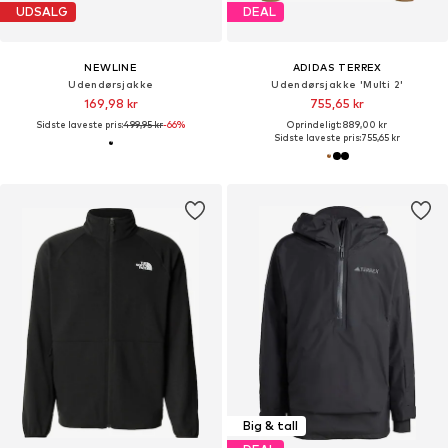
UDSALG
DEAL
NEWLINE
ADIDAS TERREX
Udendørsjakke
Udendørsjakke 'Multi 2'
169,98 kr
755,65 kr
Sidste laveste pris:
499,95 kr
-66%
Oprindeligt: 889,00 kr
Sidste laveste pris:
755,65 kr
Big & tall