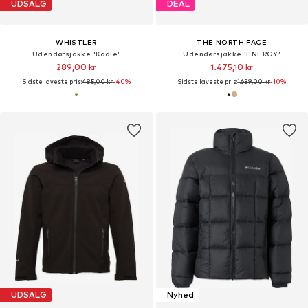
UDSALG
DEAL
WHISTLER
THE NORTH FACE
Udendørsjakke 'Kodie'
Udendørsjakke 'ENERGY'
289,00 kr
1.475,10 kr
Sidste laveste pris:
485,00 kr
-40%
Sidste laveste pris:
1.639,00 kr
-10%
UDSALG
Nyhed