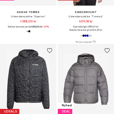
ADIDAS TERREX
SWEDEMOUNT
Udendørsjakke 'Xperior'
Udendørsjakke 'Tromsö'
1.188,00 kr
409,18 kr
Sidste laveste pris:
1.485,00 kr
-20%
Oprindeligt: 499,00 kr
Sidste laveste pris:
324,35 kr
+
1
Nyhed
UDSALG
DEAL