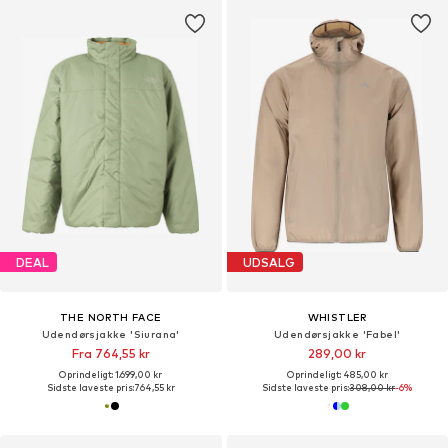
DEAL
UDSALG
THE NORTH FACE
WHISTLER
Udendørsjakke 'Siurana'
Udendørsjakke 'Fabel'
Fra 764,55 kr
289,00 kr
Oprindeligt: 1.699,00 kr
Oprindeligt: 485,00 kr
Sidste laveste pris:
764,55 kr
Sidste laveste pris:
308,00 kr
-6%