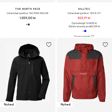
THE NORTH FACE
KILLTEC
Udendørsjakke 'ACONCAGUA'
Udendørsjakke 'KOS 31'
1.559,00 kr
823,91 kr
Oprindeligt: 1.416,93 kr
Sidste laveste pris:
823,91 kr
Nyhed
Nyhed