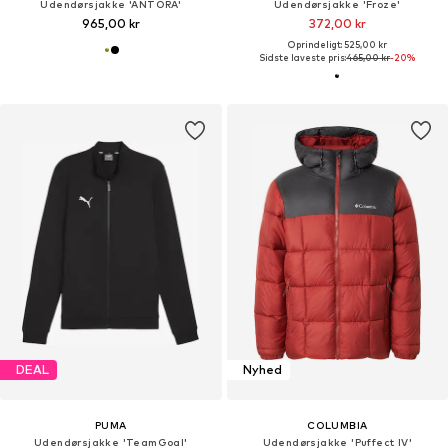
Udendørsjakke 'ANTORA'
Udendørsjakke 'Froze'
965,00 kr
372,00 kr
Oprindeligt: 525,00 kr
Sidste laveste pris:
465,00 kr
-20%
DEAL
Nyhed
PUMA
COLUMBIA
Udendørsjakke 'TeamGoal'
Udendørsjakke 'Puffect IV'