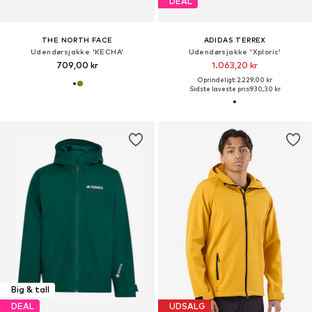
DEAL
THE NORTH FACE
ADIDAS TERREX
Udendørsjakke 'KECHA'
Udendørsjakke 'Xploric'
709,00 kr
1.063,20 kr
Oprindeligt: 2.229,00 kr
Sidste laveste pris:
930,30 kr
Big & tall
DEAL
UDSALG