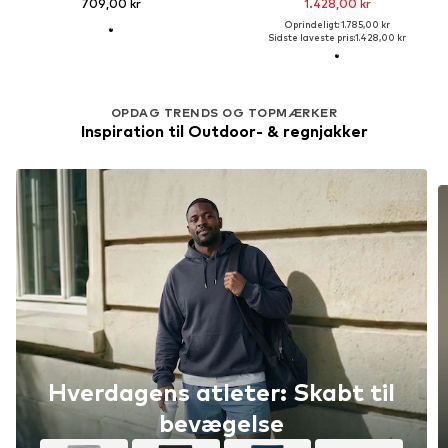
709,00 kr
1.428,00 kr
Oprindeligt: 1.785,00 kr
Sidste laveste pris:
1.428,00 kr
OPDAG TRENDS OG TOPMÆRKER
Inspiration til Outdoor- & regnjakker
Hverdagens atleter: Skabt til
bevægelse