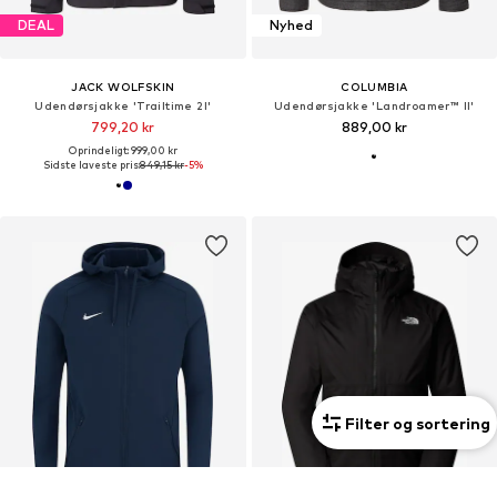
DEAL
Nyhed
JACK WOLFSKIN
COLUMBIA
Udendørsjakke 'Trailtime 2l'
Udendørsjakke 'Landroamer™ II'
799,20 kr
889,00 kr
Oprindeligt: 999,00 kr
Sidste laveste pris:
849,15 kr
-5%
Filter og sortering