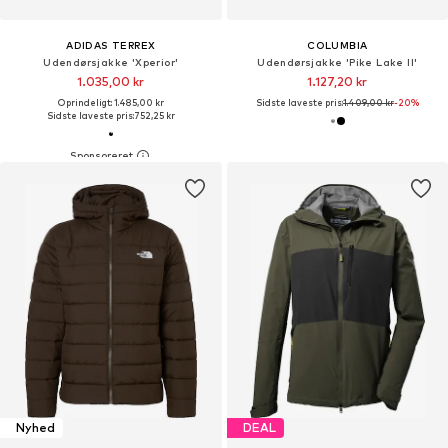
ADIDAS TERREX
COLUMBIA
Udendørsjakke 'Xperior'
Udendørsjakke 'Pike Lake II'
1.035,00 kr
1.127,20 kr
Oprindeligt: 1.485,00 kr
Sidste laveste pris:
1.409,00 kr
-20%
Sidste laveste pris:
752,25 kr
Nyhed
DEAL