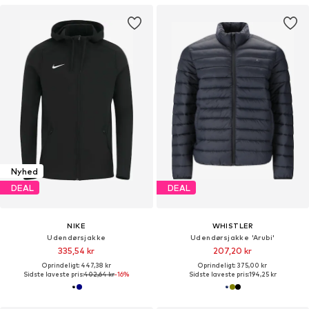
Nyhed
DEAL
DEAL
NIKE
WHISTLER
Udendørsjakke
Udendørsjakke 'Arubi'
335,54 kr
207,20 kr
Oprindeligt: 447,38 kr
Oprindeligt: 375,00 kr
Sidste laveste pris:
402,64 kr
-16%
Sidste laveste pris:
194,25 kr