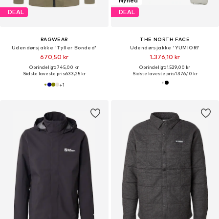
Nyhed
DEAL
DEAL
RAGWEAR
THE NORTH FACE
Udendørsjakke 'Tyller Bonded'
Udendørsjakke 'YUMIORI'
670,50 kr
1.376,10 kr
Oprindeligt: 745,00 kr
Oprindeligt: 1.529,00 kr
Sidste laveste pris:
633,25 kr
Sidste laveste pris:
1.376,10 kr
+
1