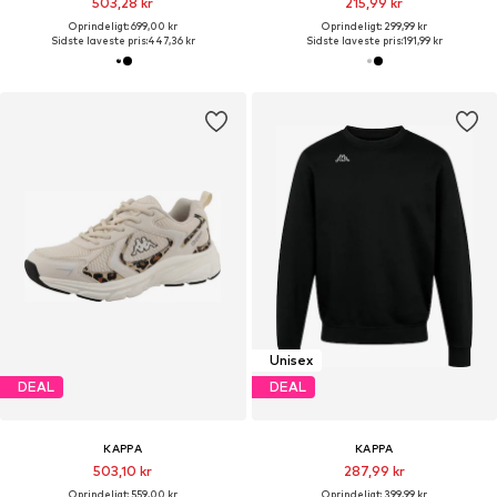
503,28 kr
215,99 kr
Oprindeligt: 699,00 kr
Oprindeligt: 299,99 kr
Sidste laveste pris:
447,36 kr
Sidste laveste pris:
191,99 kr
Unisex
DEAL
DEAL
KAPPA
KAPPA
503,10 kr
287,99 kr
Oprindeligt: 559,00 kr
Oprindeligt: 399,99 kr