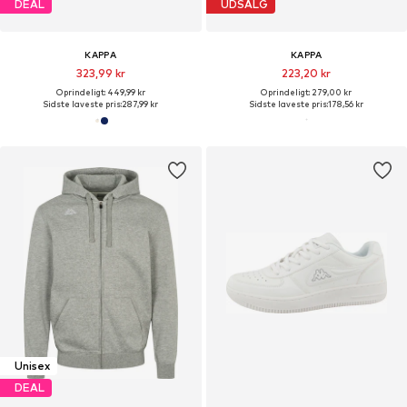
DEAL
UDSALG
KAPPA
KAPPA
323,99 kr
223,20 kr
Oprindeligt: 449,99 kr
Oprindeligt: 279,00 kr
Sidste laveste pris:
287,99 kr
Sidste laveste pris:
178,56 kr
Unisex
DEAL