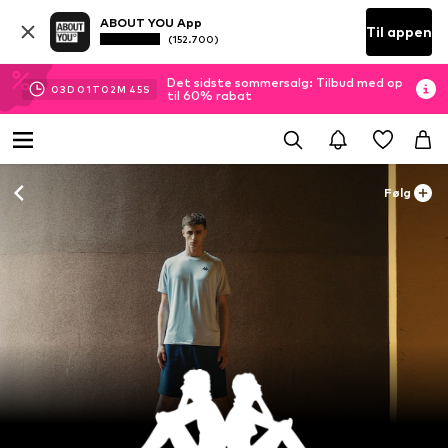
ABOUT YOU App
Til appen
(152.700)
Det sidste sommersalg: Tilbud med op
03
D
01
T
02
M
43
S
til 60% rabat
Følg