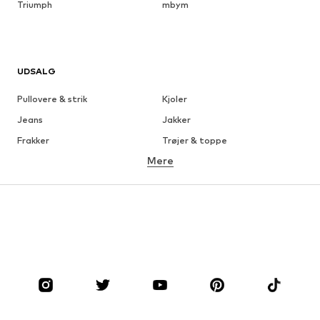
Triumph
mbym
UDSALG
Pullovere & strik
Kjoler
Jeans
Jakker
Frakker
Trøjer & toppe
Mere
Bukser
Undertøj
Nederdele
Bluser & tunikaer
Overtrøjer
Blazere
Badetøj
Buksedragter
Plus sized
Ventetøj
Sko
Sport
Tilbehør
Premium
TØJ