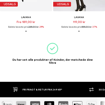
UDSALG
UDSALG
LAVANA
LAVANA
Fra 189,00 kr
119,00 kr
Sidste laveste pris:
269,00 kr
-29%
Sidste laveste pris:
189,00 kr
-37%
Du har set alle produkter af Kvinder, der matchede dine
filtre
FRI FRAGT & RETUR FRA 249 KR*
30 