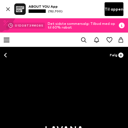
ABOUT YOU App
Til appen
(152.700)
Det sidste sommersalg: Tilbud med op
01
D
08
T
39
M
08
S
til 60% rabat
Følg