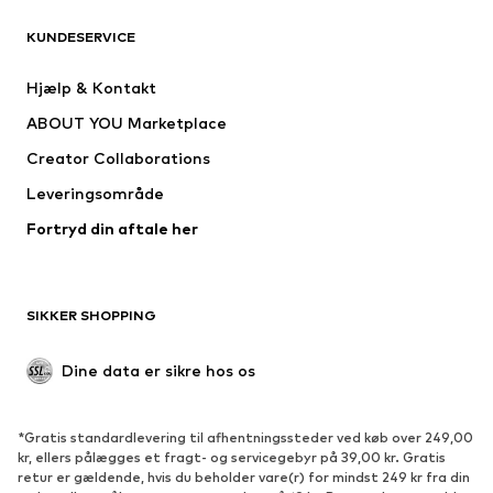
KUNDESERVICE
Nyheder
Trending
Kjoler
Jeans
Hjælp & Kontakt
Trøjer & toppe
Bukser
ABOUT YOU Marketplace
Jakker
Pullovere & strik
Creator Collaborations
Undertøj
Bluser & tunikaer
Leveringsområde
Frakker
Nederdele
Fortryd din aftale her
Badetøj
Overtrøjer
Blazere
Buksedragter
Plus size tøj
Ventetøj
SIKKER SHOPPING
Anledninger
Eksklusiv
Upcycled mode
Dine data er sikre hos os
SKO
*Gratis standardlevering til afhentningssteder ved køb over 249,00
Nyheder
Trending
kr, ellers pålægges et fragt- og servicegebyr på 39,00 kr. Gratis
retur er gældende, hvis du beholder vare(r) for mindst 249 kr fra din
Sneakers
Ankelstøvler