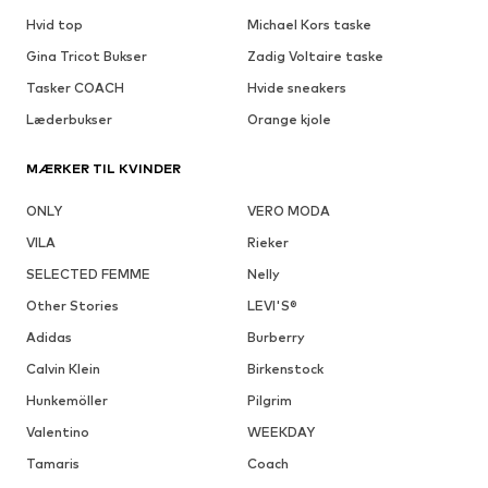
Hvid top
Michael Kors taske
Gina Tricot Bukser
Zadig Voltaire taske
Tasker COACH
Hvide sneakers
Læderbukser
Orange kjole
MÆRKER TIL KVINDER
ONLY
VERO MODA
VILA
Rieker
SELECTED FEMME
Nelly
Other Stories
LEVI'S®
Adidas
Burberry
Calvin Klein
Birkenstock
Hunkemöller
Pilgrim
Valentino
WEEKDAY
Tamaris
Coach