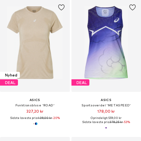
Nyhed
DEAL
DEAL
ASICS
ASICS
Funktionsbluse 'ROAD'
Sportsoverdel 'METASPEED'
327,20 kr
178,00 kr
Sidste laveste pris:
409,00 kr
-20%
Oprindeligt: 559,00 kr
Sidste laveste pris:
378,25 kr
-53%