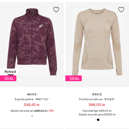
Nyhed
DEAL
DEAL
ASICS
ASICS
Sportsjakke 'MATCH'
Funktionsbluse 'ROAD'
568,65 kr
388,00 kr
Sidste laveste pris:
669,00 kr
-15%
Oprindeligt: 485,00 kr
Sidste laveste pris:
339,50 kr