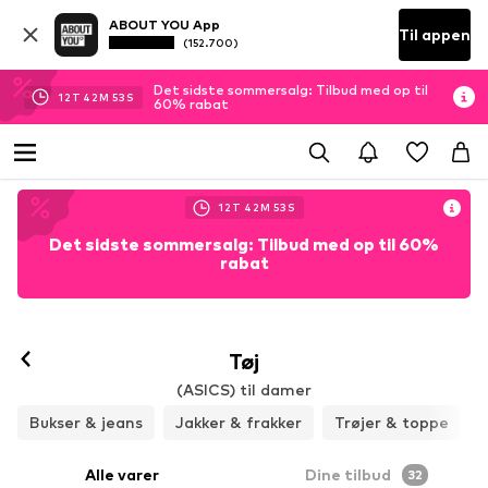
ABOUT YOU App
Til appen
(152.700)
Det sidste sommersalg: Tilbud med op til
12
T
42
M
51
S
60% rabat
12
T
42
M
51
S
Det sidste sommersalg: Tilbud med op til 60%
rabat
Tøj
(ASICS) til damer
Bukser & jeans
Jakker & frakker
Trøjer & toppe
Alle varer
Dine tilbud
32