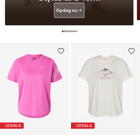
Opdag nu
UDSALG
UDSALG