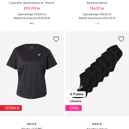
Loosefit Sportsbukser 'Road'
Sportssokker
299,00 kr
134,10 kr
Oprindeligt: 335,00 kr
Oprindeligt: 149,00 kr
Sidste laveste pris:
225,25 kr
Sidste laveste pris:
134,10 kr
6 Pakke
Unisex
UDSALG
DEAL
ASICS
ASICS
Shirts 'CORE'
Sportssokker