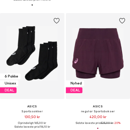
6 Pakke
Unisex
Nyhed
DEAL
DEAL
ASICS
ASICS
Sportssokker
regular Sportsbukser
130,50 kr
420,00 kr
Oprindeligt: 165,00 kr
Sidste laveste pris:
525,00 kr
-20%
Sidste laveste pris:
116,10 kr