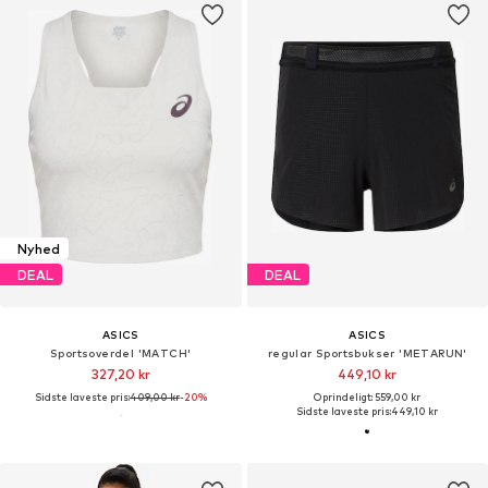
Nyhed
DEAL
DEAL
ASICS
ASICS
Sportsoverdel 'MATCH'
regular Sportsbukser 'METARUN'
327,20 kr
449,10 kr
Sidste laveste pris:
409,00 kr
-20%
Oprindeligt: 559,00 kr
Sidste laveste pris:
449,10 kr