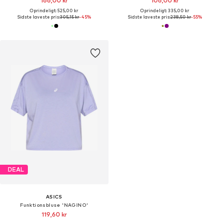
166,00 kr
106,00 kr
Oprindeligt: 525,00 kr
Oprindeligt: 335,00 kr
Sidste laveste pris:
305,15 kr
-45%
Sidste laveste pris:
238,50 kr
-55%
DEAL
ASICS
Funktionsbluse 'NAGINO'
119,60 kr