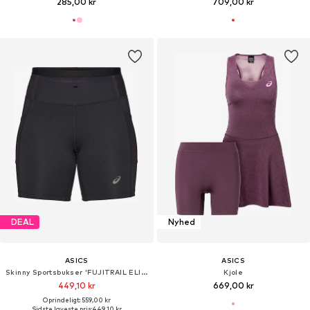
285,00 kr
709,00 kr
DEAL
Nyhed
ASICS
ASICS
Skinny Sportsbukser 'FUJITRAIL ELITE SPRINTER'
Kjole
449,10 kr
669,00 kr
Oprindeligt: 559,00 kr
Sidste laveste pris:
449,10 kr