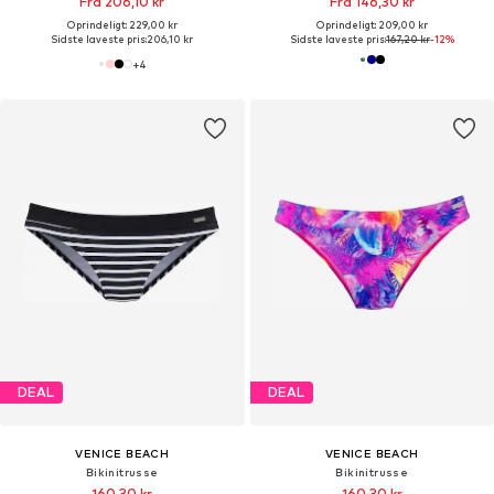
Fra 206,10 kr
Fra 146,30 kr
Oprindeligt: 229,00 kr
Oprindeligt: 209,00 kr
Sidste laveste pris:
206,10 kr
Sidste laveste pris:
167,20 kr
-12%
+
4
DEAL
DEAL
VENICE BEACH
VENICE BEACH
Bikinitrusse
Bikinitrusse
160,30 kr
160,30 kr