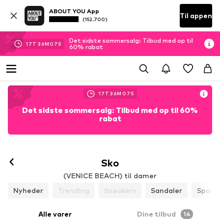
ABOUT YOU App
Til appen
(152.700)
Det sidste sommersalg: Tilbud med op til
17
T
36
M
04
S
60% rabat
17
T
36
M
04
S
Det sidste sommersalg: Tilbud med op til 60%
rabat
Følg
Sko
(VENICE BEACH) til damer
Nyheder
Trending
Sneakers
Sandaler
Sports
Alle varer
Dine tilbud
14