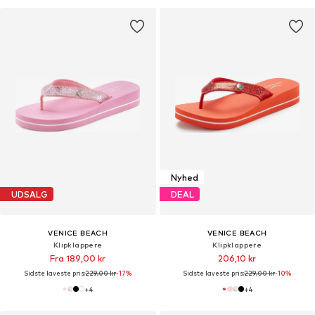
Nyhed
UDSALG
DEAL
VENICE BEACH
VENICE BEACH
Klipklappere
Klipklappere
Fra 189,00 kr
206,10 kr
Sidste laveste pris:
229,00 kr
-17%
Sidste laveste pris:
229,00 kr
-10%
+
4
+
4