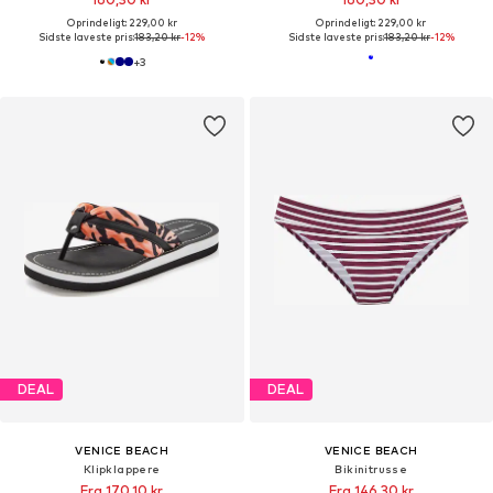
Oprindeligt: 229,00 kr
Oprindeligt: 229,00 kr
Sidste laveste pris:
183,20 kr
-12%
Sidste laveste pris:
183,20 kr
-12%
+
3
DEAL
DEAL
VENICE BEACH
VENICE BEACH
Klipklappere
Bikinitrusse
Fra 170,10 kr
Fra 146,30 kr