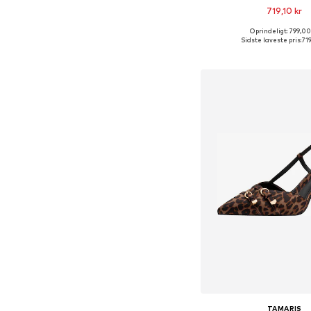
719,10 kr
Oprindeligt: 799,00
Tilgængelige størrelser: 36,
Sidste laveste pris:
719
Føj til indkøbs
TAMARIS