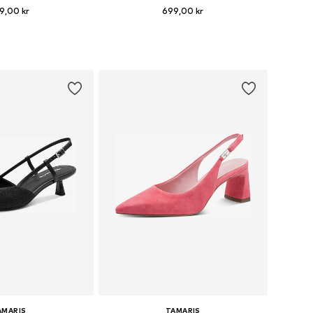
9,00 kr
699,00 kr
relser: 36, 37, 38, 40
Tilgængelige størrelser: 36, 37, 39, 40
 indkøbskurv
Føj til indkøbskurv
AMARIS
TAMARIS