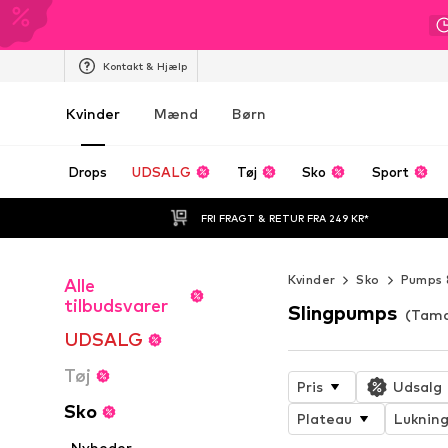
Kontakt & Hjælp
Kvinder
Mænd
Børn
Drops
UDSALG
Tøj
Sko
Sport
FRI FRAGT & RETUR FRA 249 KR*
Kvinder
Sko
Pumps 
Alle
tilbudsvarer
Slingpumps
(Tama
UDSALG
Tøj
Pris
Udsalg
Sko
Plateau
Luknin
Nyheder