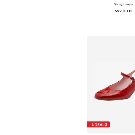
Slingpumps
699,00 kr
Tilgængelige størrelser:
Føj til indkøbs
UDSALG