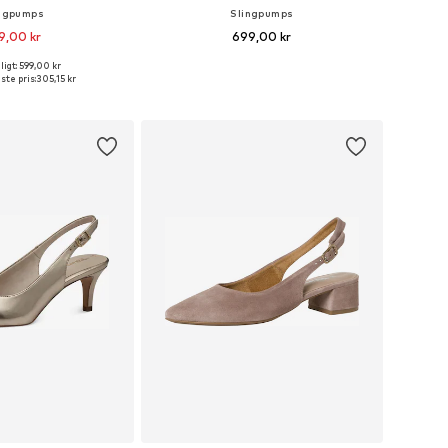
ngpumps
Slingpumps
9,00 kr
699,00 kr
igt: 599,00 kr
e størrelser: 37
Tilgængelige størrelser: 39
ste pris:
305,15 kr
 indkøbskurv
Føj til indkøbskurv