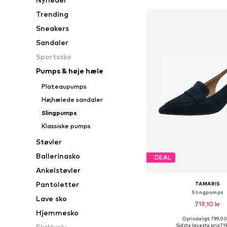
Trending
Sneakers
Sandaler
Sportssko
Pumps & høje hæle
Plateaupumps
Højhælede sandaler
Slingpumps
Klassiske pumps
Støvler
Ballerinasko
DEAL
Ankelstøvler
Pantoletter
TAMARIS
Slingpumps
Lave sko
719,10 kr
Hjemmesko
Oprindeligt: 799,00
Tilgængelige størrelser: 36,
Sidste laveste pris:
719
Eksklusiv