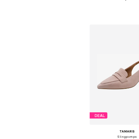
Føj til indkøbs
DEAL
TAMARIS
Slingpumps