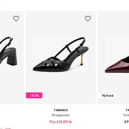
kurv
Føj til indkøbskurv
Føj til
DEAL
Nyhed
TAMARIS
T
Slingpumps
Sli
Fra 416,50 kr
69