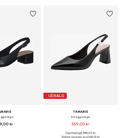
UDSALG
AMARIS
TAMARIS
ngpumps
Slingpumps
9,00 kr
559,00 kr
+
3
Oprindeligt: 699,00 kr
Tilgængelige størrelser: 36, 37, 38, 39, 40, 41
Tilgængelige størrelser: 36, 37, 38, 39, 40, 41
Sidste laveste pris:
356,15 kr