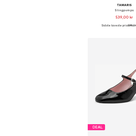
TAMARIS
Slingpumps
539,00 kr
Sidste laveste pris:
599,0
Tilgængelige størrel
Føj til indkøbs
DEAL