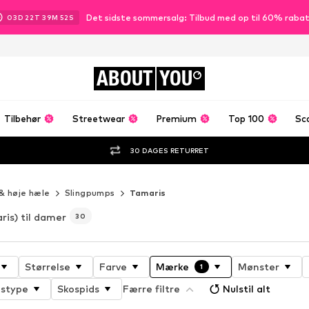
Det sidste sommersalg: Tilbud med op til 60% raba
03
D
22
T
39
M
50
S
ABOUT
YOU
Tilbehør
Streetwear
Premium
Top 100
Sc
30 DAGES RETURRET
& høje hæle
Slingpumps
Tamaris
ris) til damer
30
Størrelse
Farve
Mærke
Mønster
1
gstype
Skospids
Færre filtre
Nulstil alt