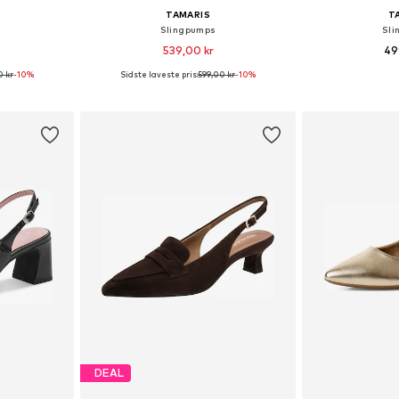
TAMARIS
T
Slingpumps
Sli
539,00 kr
49
0 kr
-10%
Sidste laveste pris:
599,00 kr
-10%
ser: 38
Tilgængelige størrelser: 38, 41
Tilgængelig
kurv
Føj til indkøbskurv
Føj til
DEAL