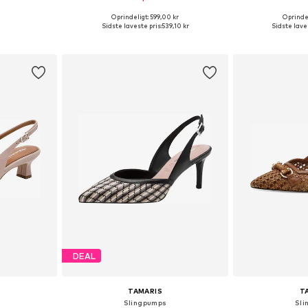
Oprindeligt: 599,00 kr
Oprindel
Tilgængelige størrelser: 36, 37, 38, 39, 40, 41
Tilgængelige størrelser: 36, 37, 38, 39, 40
Sidste laveste pris:
539,10 kr
Sidste laves
kurv
Føj til indkøbskurv
Føj til
DEAL
TAMARIS
T
Slingpumps
Sli