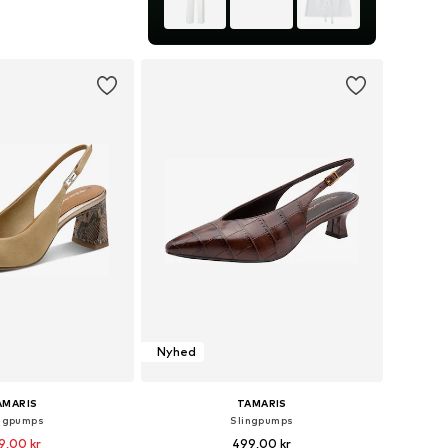
Tilgængelige størrelser: 36, 37, 38, 39, 40, 41
 indkøbskurv
Nyhed
AMARIS
TAMARIS
ngpumps
Slingpumps
9,00 kr
499,00 kr