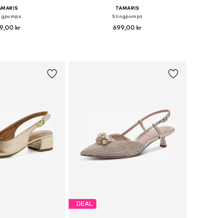
AMARIS
TAMARIS
ngpumps
Slingpumps
9,00 kr
699,00 kr
e størrelser: 40
Tilgængelige størrelser: 38, 40
 indkøbskurv
Føj til indkøbskurv
DEAL