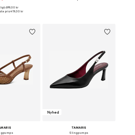
igt: 699,00 kr
Tilgængelige størrelser: 36, 37, 38, 39, 40, 41
Fås i mange størrelser
te pris:
419,00 kr
 indkøbskurv
Føj til indkøbskurv
Nyhed
AMARIS
TAMARIS
ngpumps
Slingpumps