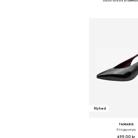
Sidste laveste pris:
699,00
Føj til indkøbs
Nyhed
TAMARIS
Slingpumps
499,00 kr