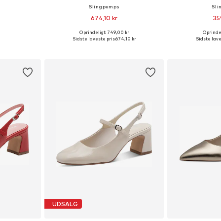
Slingpumps
Sli
674,10 kr
35
Oprindeligt: 749,00 kr
Oprindel
 37, 38, 40
Tilgængelige størrelser: 39, 40, 41
Tilgængelig
Sidste laveste pris:
674,10 kr
Sidste lave
kurv
Føj til indkøbskurv
Føj til
UDSALG