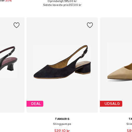
 kr
-30%
Oprindeligt: 595,00 kr
Tilgængelige størrelser: 36, 37, 38, 39, 40, 41
Tilgængelige størrelser: 36, 37, 38, 39, 40, 41
Sidste laveste pris:
357,00 kr
kurv
Føj til indkøbskurv
Føj til
DEAL
UDSALG
TAMARIS
T
Slingpumps
Sli
539,10 kr
58