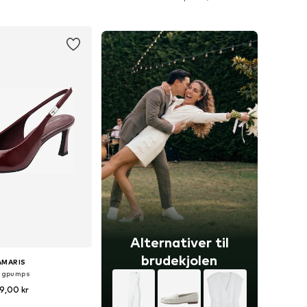
 indkøbskurv
Føj til indkøbskurv
Alternativer til
brudekjolen
AMARIS
ngpumps
9,00 kr