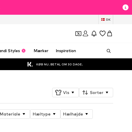
t
DK
andi Styles
Mærker
Inspiration
KØB NU. BETAL OM 30 DAGE.
Vis
Sorter
Materiale
Hæltype
Hælhøjde