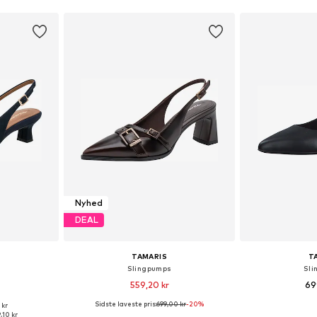
Nyhed
DEAL
TAMARIS
T
Slingpumps
Sli
559,20 kr
69
Sidste laveste pris:
699,00 kr
-20%
 kr
 38, 39, 40, 41
Tilgængelige størrelser: 37, 38, 39, 40
,10 kr