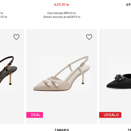
629,10 kr
69
 kr
Oprindeligt: 699,00 kr
 37, 38, 39, 40
Fås i mange størrelser
Tilgængelige stør
,10 kr
Sidste laveste pris:
629,10 kr
kurv
Føj til indkøbskurv
Føj til
DEAL
UDSALG
TAMARIS
T