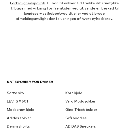
Fortrolighedspolitik
. Du kan til enhver tid trække dit samtykke
tilbage med virkning for fremtiden ved at sende en besked til
kundeservice@aboutyou.dk
eller ved at bruge
afmeldingsmuligheden i slutningen af hvert nyhedsbrev.
KATEGORIER FOR DAMER
Sorte sko
Kort kjole
LEVI'S ® 501
Vero Moda jakker
Modstrøm kjole
Gina Tricot bukser
Adidas sokker
Grå hoodies
Denim shorts
ADIDAS Sneakers