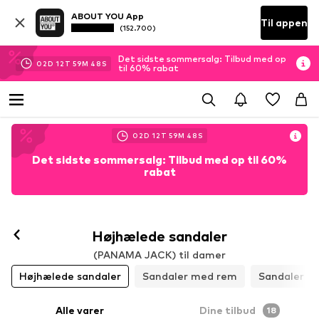
ABOUT YOU App
Til appen
(152.700)
Det sidste sommersalg: Tilbud med op
02
D
12
T
59
M
47
S
til 60% rabat
02
D
12
T
59
M
47
S
Det sidste sommersalg: Tilbud med op til 60%
rabat
Højhælede sandaler
(PANAMA JACK) til damer
Højhælede sandaler
Sandaler med rem
Sandaler m
Alle varer
Dine tilbud
18