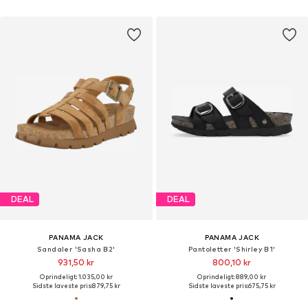
DEAL
DEAL
PANAMA JACK
PANAMA JACK
Sandaler 'Sasha B2'
Pantoletter 'Shirley B1'
931,50 kr
800,10 kr
Oprindeligt: 1.035,00 kr
Oprindeligt: 889,00 kr
Sidste laveste pris:
879,75 kr
Sidste laveste pris:
675,75 kr