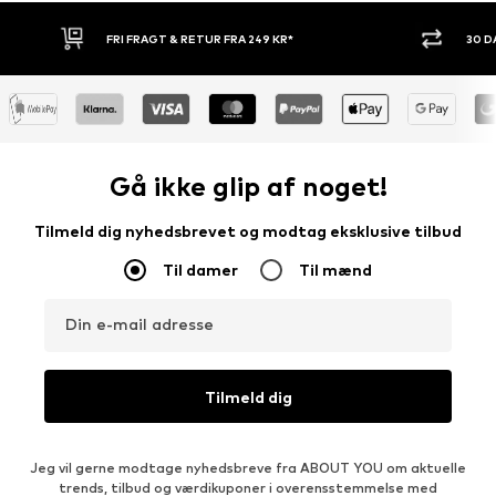
30 DAGES RETURRET
KØB NU.
Gå ikke glip af noget!
Tilmeld dig nyhedsbrevet og modtag eksklusive tilbud
Til damer
Til mænd
Din e-mail adresse
Tilmeld dig
Jeg vil gerne modtage nyhedsbreve fra ABOUT YOU om aktuelle
trends, tilbud og værdikuponer i overensstemmelse med