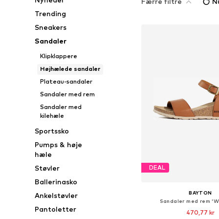
Færre filtre
Nu
Trending
Sneakers
Sandaler
Klipklappere
Højhælede sandaler
Plateau-sandaler
Sandaler med rem
Sandaler med
kilehæle
Sportssko
Pumps & høje
hæle
Støvler
DEAL
Ballerinasko
BAYTON
Ankelstøvler
Sandaler med rem '
Pantoletter
470,77 kr