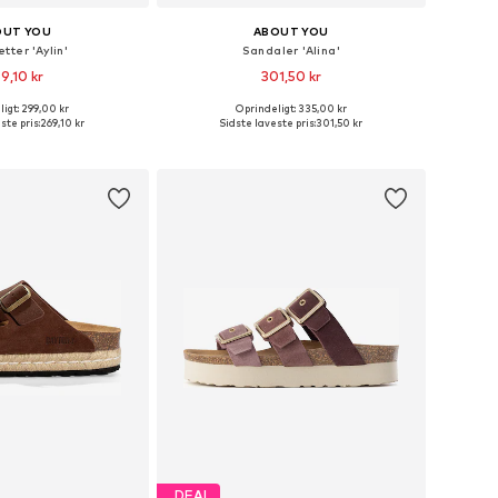
OUT YOU
ABOUT YOU
tter 'Aylin'
Sandaler 'Alina'
9,10 kr
301,50 kr
igt: 299,00 kr
Oprindeligt: 335,00 kr
nge størrelser
Tilgængelige størrelser: 36, 37, 38, 39, 40, 41
ste pris:
269,10 kr
Sidste laveste pris:
301,50 kr
 indkøbskurv
Føj til indkøbskurv
DEAL