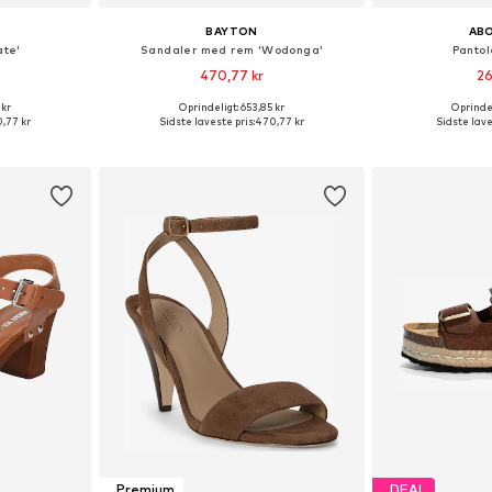
BAYTON
AB
ate'
Sandaler med rem 'Wodonga'
Pantole
470,77 kr
26
+
7
 kr
Oprindeligt: 653,85 kr
Oprindel
Tilgængelige størrelser: 37, 38, 39, 40, 41, 42
Tilgængelige størrelser: 37, 38, 39, 40, 41, 42
Fås i ma
,77 kr
Sidste laveste pris:
470,77 kr
Sidste lave
kurv
Føj til indkøbskurv
Føj til
Premium
DEAL