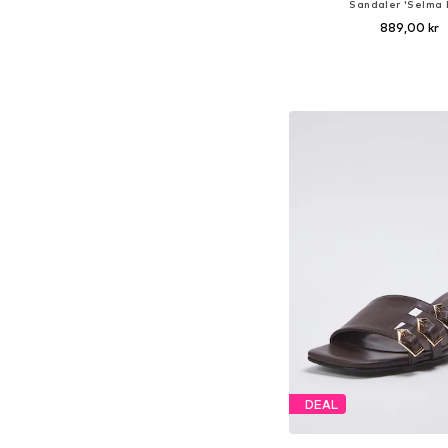
Sandaler 'Selma 
889,00 kr
Tilgængelige størrelser: 38,
Føj til indkøbs
DEAL