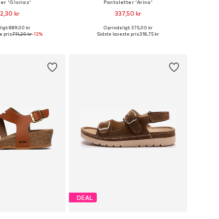
er 'Glorias'
Pantoletter 'Arina'
2,30 kr
337,50 kr
igt: 889,00 kr
Oprindeligt: 375,00 kr
Tilgængelige størrelser: 37, 38, 39, 40, 41, 42
Fås i mange størrelser
 pris:
711,20 kr
-12%
Sidste laveste pris:
318,75 kr
 indkøbskurv
Føj til indkøbskurv
DEAL