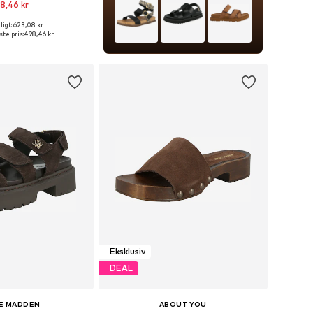
8,46 kr
igt: 623,08 kr
nge størrelser
te pris:
498,46 kr
 indkøbskurv
Eksklusiv
DEAL
E MADDEN
ABOUT YOU