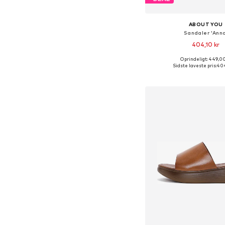
ABOUT YOU
Sandaler 'Anna
404,10 kr
Oprindeligt: 449,00
Fås i mange større
Sidste laveste pris:
404
Føj til indkøbs