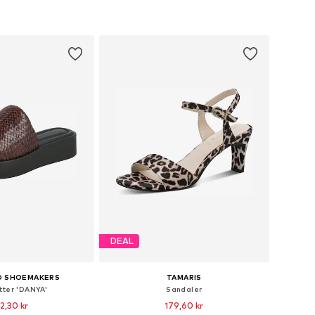
DEAL
D SHOEMAKERS
TAMARIS
tter 'DANYA'
Sandaler
2,30 kr
179,60 kr