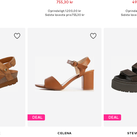
755,30 kr
49
Oprindeligt: 1.200,00 kr
Oprindel
lser
Tilgængelige størrelser: 36, 37, 38, 39, 40, 41
Fås i ma
Sidste laveste pris:
755,30 kr
Sidste laves
kurv
Føj til indkøbskurv
Føj til
DEAL
DEAL
K
CELENA
STEV