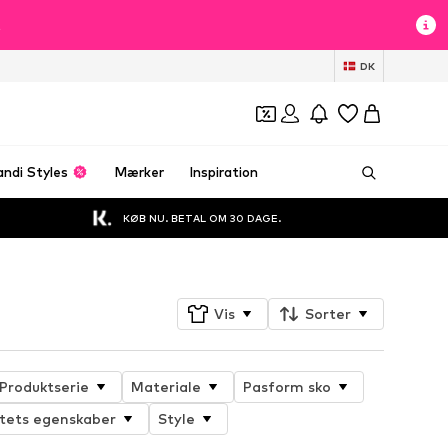
t
DK
andi Styles
Mærker
Inspiration
KØB NU. BETAL OM 30 DAGE.
Vis
Sorter
Produktserie
Materiale
Pasform sko
tets egenskaber
Style