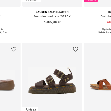
LAUREN RALPH LAUREN
B
'
Sandaler med rem 'GRACY'
Pantole
1.305,00 kr
60
 kr
Oprindel
lser
Fås i mange størrelser
Fås i ma
,10 kr
Sidste lave
kurv
Føj til indkøbskurv
Føj til
Unisex