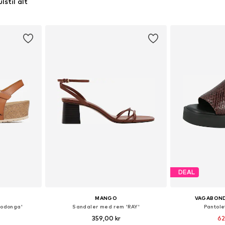
lstil alt
DEAL
MANGO
VAGABON
Wodonga'
Sandaler med rem 'RAY'
Pantole
359,00 kr
62