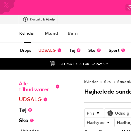
Kontakt & Hjælp
Kvinder
Mænd
Børn
Drops
UDSALG
Tøj
Sko
Sport
FRI FRAGT & RETUR FRA 249 KR*
Kvinder
Sko
Sandal
Alle
tilbudsvarer
Højhælede sanda
UDSALG
Tøj
Pris
Udsalg
Sko
Hæltype
Hælhø
Nyheder