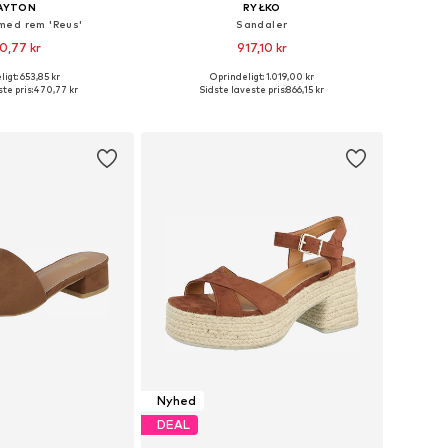
AYTON
RYŁKO
med rem 'Reus'
Sandaler
0,77 kr
917,10 kr
igt: 653,85 kr
Oprindeligt: 1.019,00 kr
Tilgængelige størrelser: 36, 37, 38, 39, 40, 41
Tilgængelige størrelser: 35, 36, 37, 38, 39, 41
te pris:
470,77 kr
Sidste laveste pris:
866,15 kr
 indkøbskurv
Føj til indkøbskurv
Nyhed
DEAL