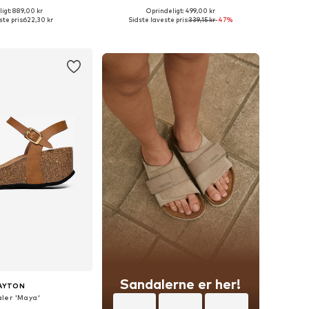
+
1
igt: 889,00 kr
Oprindeligt: 499,00 kr
Tilgængelige størrelser: 36, 37, 38, 39, 40, 41
Tilgængelige størrelser: 36, 37, 38, 39, 40
te pris:
622,30 kr
Sidste laveste pris:
339,15 kr
-47%
 indkøbskurv
Føj til indkøbskurv
Sandalerne er her!
AYTON
ler 'Maya'