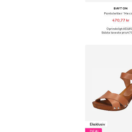
BAYTON
Pantoletter 'Hec
470,77 kr
Oprindeligt: 653,85
Sidste laveste pris:
470
Føj til indkøbs
Eksklusiv
DEAL