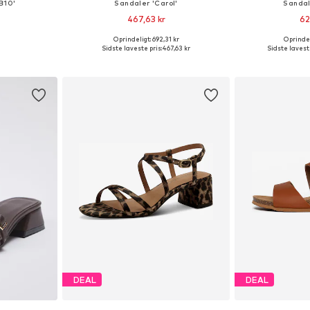
B10'
Sandaler 'Carol'
Sandal
467,63 kr
62
Oprindeligt: 692,31 kr
Oprindel
 39, 40, 41, 42
Tilgængelige størrelser: 36, 37, 38, 39, 40, 41
Sidste laveste pris:
467,63 kr
Sidste laveste
kurv
Føj til indkøbskurv
Føj til
DEAL
DEAL