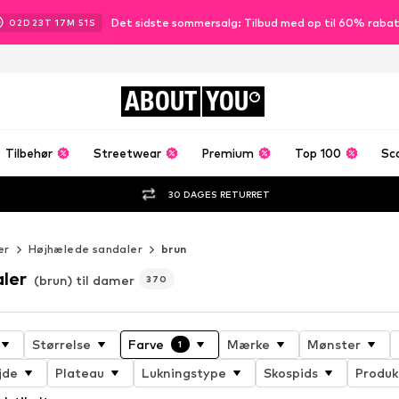
Det sidste sommersalg: Tilbud med op til 60% raba
02
D
23
T
17
M
50
S
ABOUT
YOU
Tilbehør
Streetwear
Premium
Top 100
Sc
30 DAGES RETURRET
er
Højhælede sandaler
brun
ler
(brun) til damer
370
Størrelse
Farve
Mærke
Mønster
1
jde
Plateau
Lukningstype
Skospids
Produk