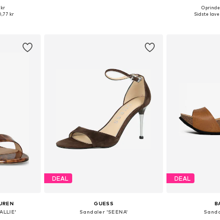
 kr
Oprindel
Tilgængelige størrelser: 36, 37, 38, 39, 40, 42
Tilgængelige størrelser: 36, 37, 38, 39, 40
,77 kr
Sidste laves
kurv
Føj til indkøbskurv
Føj til
DEAL
DEAL
AUREN
GUESS
B
ALLIE'
Sandaler 'SEENA'
Sanda