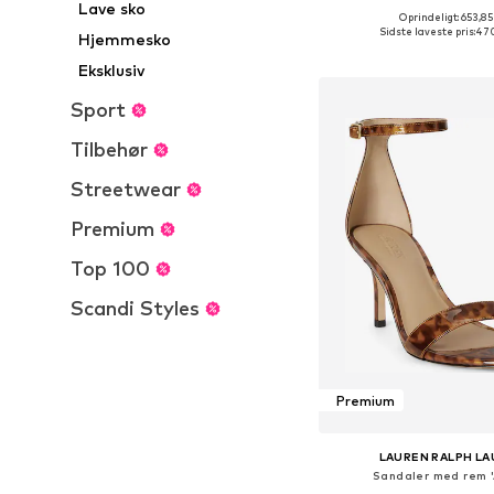
Lave sko
+
7
Oprindeligt: 653,85
Sidste laveste pris:
470
Hjemmesko
Føj til indkøbs
Eksklusiv
Sport
Tilbehør
Streetwear
Premium
Top 100
Scandi Styles
Premium
LAUREN RALPH L
Sandaler med rem '