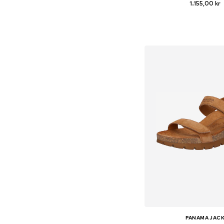
1.155,00 kr
Fås i mange større
Føj til indkøbs
PANAMA JAC