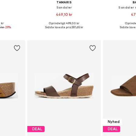
TAMARIS
B
Sandaler
Sandaler 
449,10 kr
47
 kr
Oprindeligt: 499,00 kr
Oprindel
, 37, 38, 39
Tilgængelige størrelser: 37, 38, 39, 40
5 kr
-29%
Sidste laveste pris:
381,65 kr
Sidste laves
kurv
Føj til indkøbskurv
Føj til
Nyhed
DEAL
DEAL