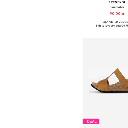
TRENDYOL
Sandaler
90,00 kr
Oprindeligt: 285,00
Tilgængelige størrelser: 36
Sidste laveste pris:
126,7
Føj til indkøbs
DEAL