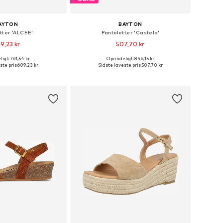
AYTON
BAYTON
tter 'ALCEE'
Pantoletter 'Castelo'
9,23 kr
507,70 kr
igt: 761,54 kr
Oprindeligt: 846,15 kr
nge størrelser
Tilgængelige størrelser: 36, 37, 38, 39, 40, 41
ste pris:
609,23 kr
Sidste laveste pris:
507,70 kr
 indkøbskurv
Føj til indkøbskurv