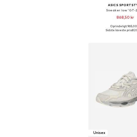
ASICS SPORTST
Sneaker low 'GT-
868,50 kr
+
5
Oprindeligt: 965,00
Fås i mange større
Sidste laveste pris:
820
Føj til indkøbs
Unisex