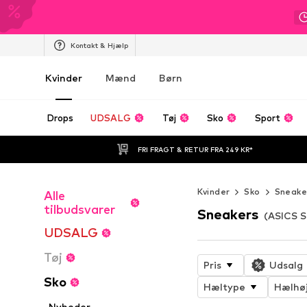
Kontakt & Hjælp
Kvinder
Mænd
Børn
Drops
UDSALG
Tøj
Sko
Sport
FRI FRAGT & RETUR FRA 249 KR*
Kvinder
Sko
Sneake
Alle
tilbudsvarer
Sneakers
(ASICS S
UDSALG
Tøj
Pris
Udsalg
Sko
Hæltype
Hælhø
Nyheder