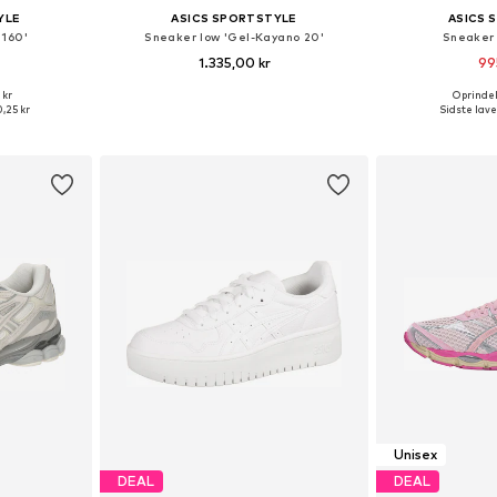
YLE
ASICS SPORTSTYLE
ASICS 
2160'
Sneaker low 'Gel-Kayano 20'
Sneaker 
1.335,00 kr
99
+
2
 kr
Oprindeli
lser
Fås i mange størrelser
Fås i ma
,25 kr
Sidste lave
kurv
Føj til indkøbskurv
Føj til
Unisex
DEAL
DEAL