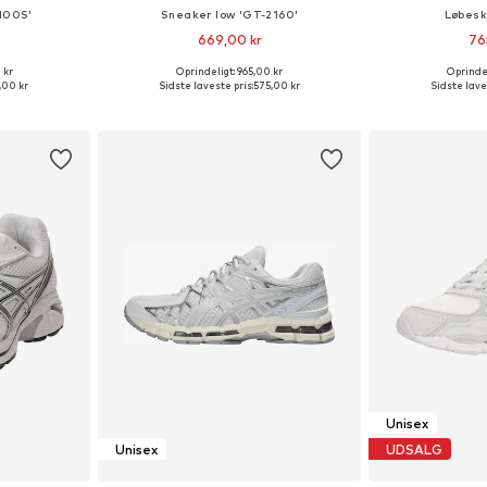
100S'
Sneaker low 'GT-2160'
Løbesk
669,00 kr
76
+
5
 kr
Oprindeligt: 965,00 kr
Oprindel
lser
Fås i mange størrelser
Fås i ma
,00 kr
Sidste laveste pris:
575,00 kr
Sidste lave
kurv
Føj til indkøbskurv
Føj til
Unisex
Unisex
UDSALG