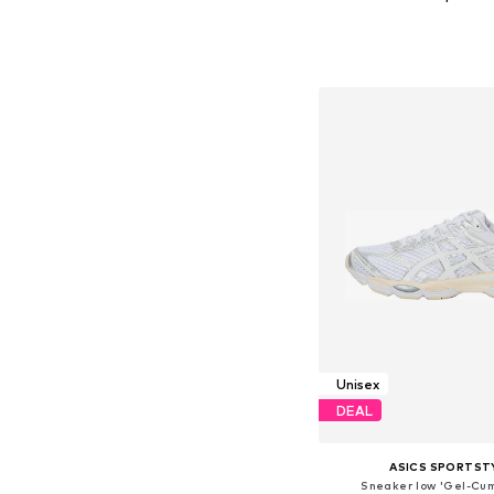
+
2
Fås i mange større
Føj til indkøbs
Unisex
DEAL
ASICS SPORTST
Sneaker low 'Gel-Cum