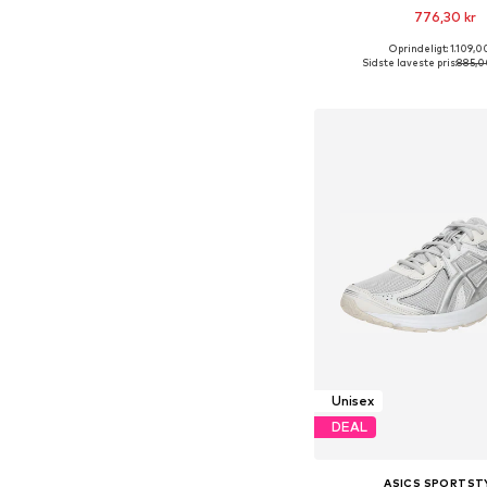
776,30 kr
+
1
Oprindeligt: 1.109,0
Fås i mange større
Sidste laveste pris:
885,0
Føj til indkøbs
Unisex
DEAL
ASICS SPORTST