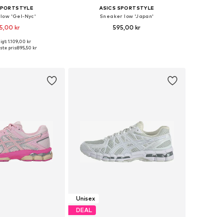
SPORTSTYLE
ASICS SPORTSTYLE
low 'Gel-Nyc'
Sneaker low 'Japan'
5,00 kr
595,00 kr
gt: 1.109,00 kr
nge størrelser
Fås i mange størrelser
ste pris:
895,50 kr
 indkøbskurv
Føj til indkøbskurv
Unisex
DEAL