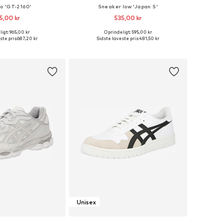
o 'GT-2160'
Sneaker low 'Japan S'
5,00 kr
535,00 kr
igt: 965,00 kr
Oprindeligt: 595,00 kr
nge størrelser
Fås i mange størrelser
ste pris:
687,20 kr
Sidste laveste pris:
481,50 kr
 indkøbskurv
Føj til indkøbskurv
Unisex