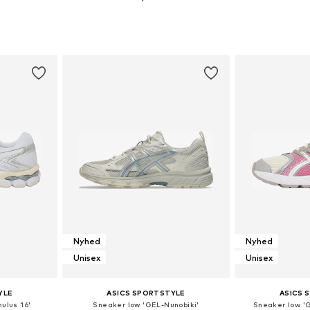
+
5
lser
Fås i mange størrelser
Fås i ma
kurv
Føj til indkøbskurv
Føj til
Nyhed
Nyhed
Unisex
Unisex
YLE
ASICS SPORTSTYLE
ASICS 
ulus 16'
Sneaker low 'GEL-Nunobiki'
Sneaker low '