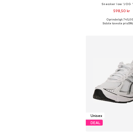
Sneaker low 'JOG 
598,50 kr
Oprindeligt: 745,00
Fås i mange større
Sidste laveste pris:
596
Føj til indkøbs
Unisex
DEAL