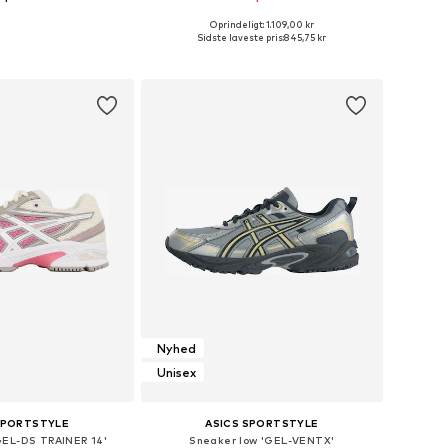
+
1
Oprindeligt: 1.109,00 kr
nge størrelser
Fås i mange størrelser
Sidste laveste pris:
845,75 kr
 indkøbskurv
Føj til indkøbskurv
Nyhed
Unisex
SPORTSTYLE
ASICS SPORTSTYLE
GEL-DS TRAINER 14'
Sneaker low 'GEL-VENTX'