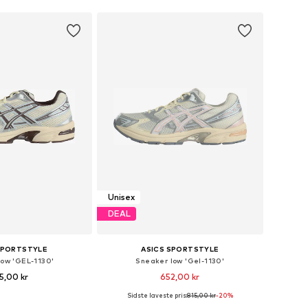
Unisex
DEAL
SPORTSTYLE
ASICS SPORTSTYLE
low 'GEL-1130'
Sneaker low 'Gel-1130'
5,00 kr
652,00 kr
+
2
Sidste laveste pris:
815,00 kr
-20%
nge størrelser
Fås i mange størrelser