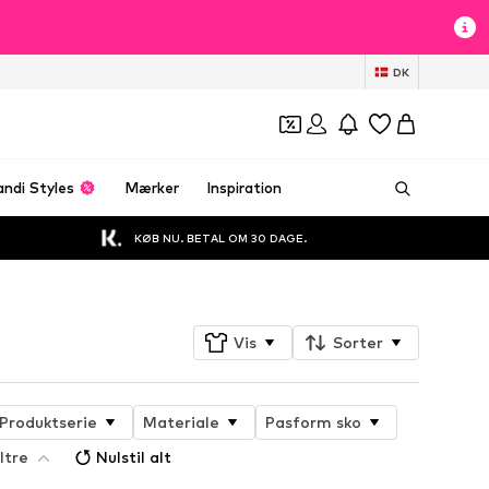
t
DK
andi Styles
Mærker
Inspiration
KØB NU. BETAL OM 30 DAGE.
Vis
Sorter
Produktserie
Materiale
Pasform sko
ltre
Nulstil alt