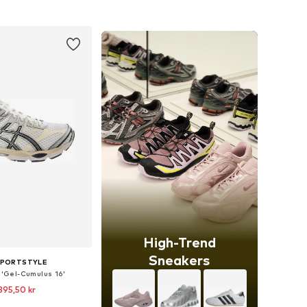
 indkøbskurv
Føj til indkøbskurv
High-Trend
Sneakers
SPORTSTYLE
 'Gel-Cumulus 16'
895,50 kr