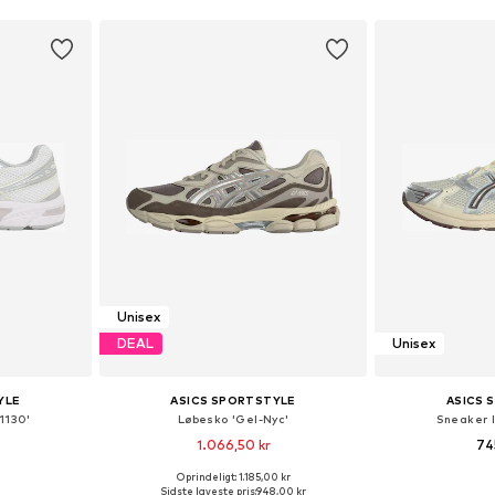
Unisex
DEAL
Unisex
YLE
ASICS SPORTSTYLE
ASICS 
1130'
Løbesko 'Gel-Nyc'
Sneaker 
1.066,50 kr
74
Oprindeligt: 1.185,00 kr
lser
Fås i mange størrelser
Fås i ma
Sidste laveste pris:
948,00 kr