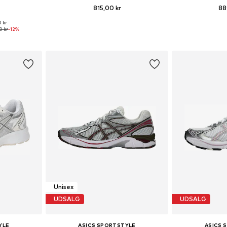
815,00 kr
88
0 kr
lser
Fås i mange størrelser
Fås i ma
0 kr
-12%
kurv
Føj til indkøbskurv
Føj til
Unisex
UDSALG
UDSALG
YLE
ASICS SPORTSTYLE
ASICS 