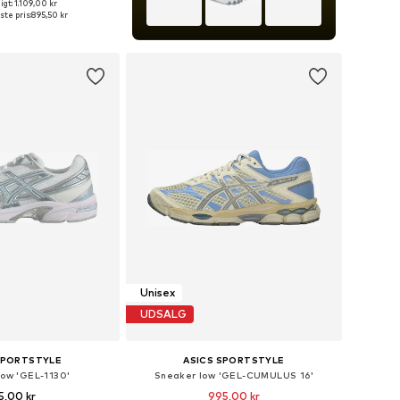
+
1
gt: 1.109,00 kr
nge størrelser
ste pris:
895,50 kr
 indkøbskurv
Unisex
UDSALG
SPORTSTYLE
ASICS SPORTSTYLE
low 'GEL-1130'
Sneaker low 'GEL-CUMULUS 16'
5,00 kr
995,00 kr