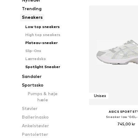
Trending
Sneakers
Low top sneakers
High top sneakers
Plateau-sneaker
Slip-Ons
Lærredsko
Spotlight Sneaker
Sandaler
Sportssko
Pumps & høje
Unisex
hæle
Støvler
ASICS SPORTST
Ballerinasko
Sneaker low 'GEL-
745,00 kr
Ankelstøvler
+
2
Pantoletter
Fås i mange større