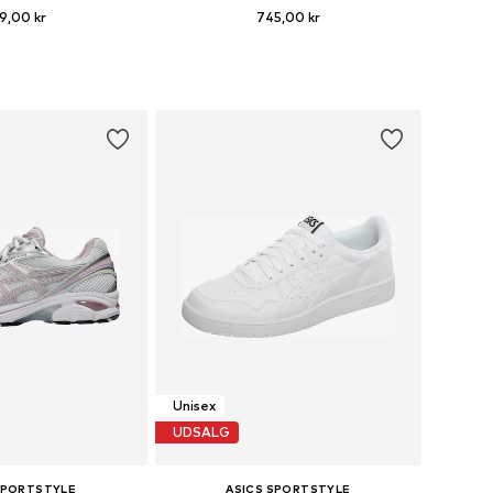
9,00 kr
745,00 kr
nge størrelser
Fås i mange størrelser
 indkøbskurv
Føj til indkøbskurv
Unisex
UDSALG
SPORTSTYLE
ASICS SPORTSTYLE