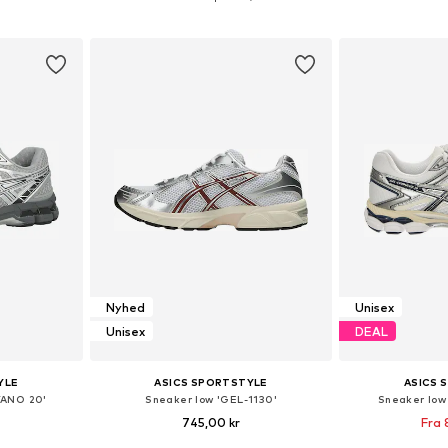
kurv
Føj til indkøbskurv
Føj til
Nyhed
Unisex
Unisex
DEAL
YLE
ASICS SPORTSTYLE
ASICS 
YANO 20'
Sneaker low 'GEL-1130'
Sneaker low
745,00 kr
Fra 