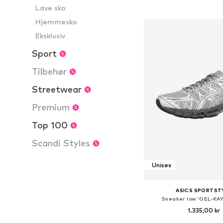
Lave sko
Føj til indkøbs
Hjemmesko
Eksklusiv
Sport
Tilbehør
Streetwear
Premium
Top 100
Scandi Styles
Unisex
ASICS SPORTST
Sneaker low 'GEL-KA
1.335,00 kr