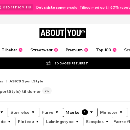
Det sidste sommersalg: Tilbud med op til 60% raba
02
D
19
T
10
M
09
S
ABOUT
YOU
Tilbehør
Streetwear
Premium
Top 100
Sc
30 DAGES RETURRET
rs
ASICS SportStyle
portStyle) til damer
74
Størrelse
Farve
Mærke
Mønster
1
jde
Plateau
Lukningstype
Skospids
Færre fi