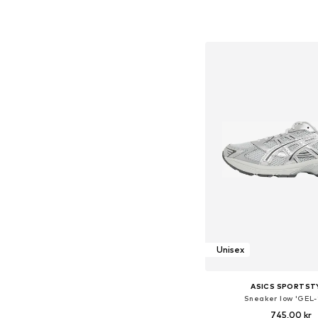
+
2
Fås i mange større
Føj til indkøbs
Unisex
ASICS SPORTST
Sneaker low 'GEL-
745,00 kr