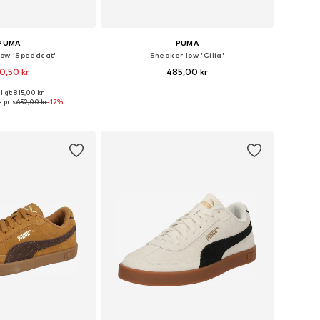
PUMA
PUMA
low 'Speedcat'
Sneaker low 'Cilia'
0,50 kr
485,00 kr
igt: 815,00 kr
nge størrelser
Fås i mange størrelser
 pris:
652,00 kr
-12%
 indkøbskurv
Føj til indkøbskurv