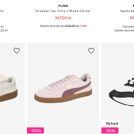
PUMA
ia'
Sneaker low 'Cilia 2 Mode Feline'
Sportssk
367,50 kr
33
Sidste laveste pris:
525,00 kr
-30%
 kr
Oprindel
lser
Fås i mange størrelser
Fås i ma
,20 kr
Sidste laveste
kurv
Føj til indkøbskurv
Føj til
Nyhed
DEAL
DEAL