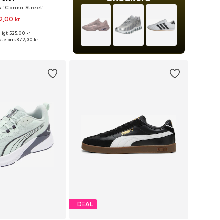
 'Carina Street'
2,00 kr
+
1
igt: 525,00 kr
nge størrelser
te pris:
372,00 kr
 indkøbskurv
DEAL