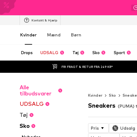
Kontakt & Hjælp
Kvinder
Mænd
Børn
Drops
UDSALG
Tøj
Sko
Sport
FRI FRAGT & RETUR FRA 249 KR*
Alle
Endeløs somm
tilbudsvarer
Kvinder
Sko
Sneake
UDSALG
Sneakers
(PUMA) t
Tøj
Sko
Pris
Udsalg
Nyheder