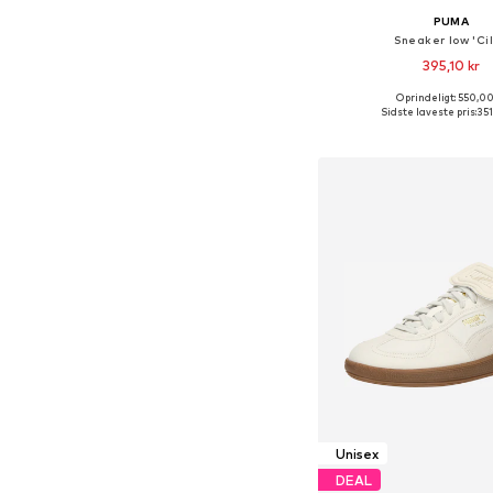
PUMA
Sneaker low 'Cil
395,10 kr
Oprindeligt: 550,00
Fås i mange større
Sidste laveste pris:
351
Føj til indkøbs
Unisex
DEAL