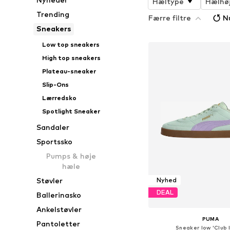
Hæltype
Hælhø
Trending
Færre filtre
Nu
Sneakers
Low top sneakers
High top sneakers
Plateau-sneaker
Slip-Ons
Lærredsko
Spotlight Sneaker
Sandaler
Sportssko
Pumps & høje
hæle
Støvler
Nyhed
DEAL
Ballerinasko
Ankelstøvler
PUMA
Pantoletter
Sneaker low 'Club I