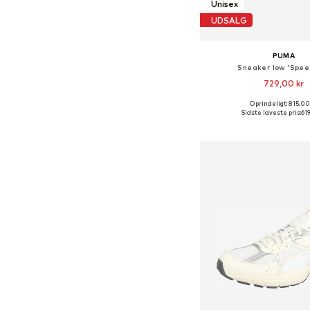
Unisex
UDSALG
PUMA
Sneaker low 'Spee
729,00 kr
+
3
Oprindeligt: 815,00
Fås i mange større
Sidste laveste pris:
619
Føj til indkøbs