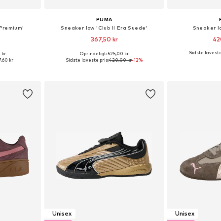
PUMA
 Premium'
Sneaker low 'Club II Era Suede'
Sneaker l
367,50 kr
42
+
1
Sidste laveste
 kr
Oprindeligt: 525,00 kr
lser
Fås i mange størrelser
Fås i ma
,60 kr
Sidste laveste pris:
420,00 kr
-12%
kurv
Føj til indkøbskurv
Føj til
Unisex
Unisex