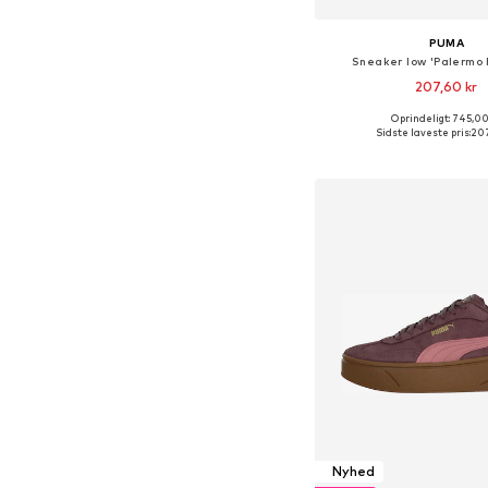
PUMA
Sneaker low 'Palermo
207,60 kr
Oprindeligt: 745,00
Fås i mange større
Sidste laveste pris:
207
Føj til indkøbs
Nyhed