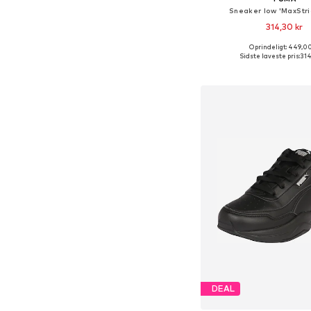
Sneaker low 'MaxStri
314,30 kr
Oprindeligt: 449,00
Fås i mange større
Sidste laveste pris:
314
Føj til indkøbs
DEAL