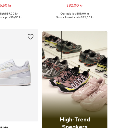
6,50 kr
282,00 kr
igt: 889,00 kr
Oprindeligt: 889,00 kr
nge størrelser
Fås i mange størrelser
ste pris:
556,50 kr
Sidste laveste pris:
282,00 kr
 indkøbskurv
Føj til indkøbskurv
High-Trend
Sneakers
PUMA