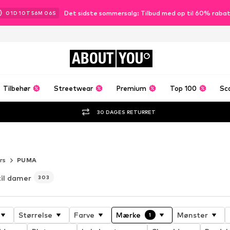
Det sidste sommersalg: Tilbud med op til 60% raba
01
D
10
T
56
M
04
S
ABOUT
YOU
Tilbehør
Streetwear
Premium
Top 100
Sc
30 DAGES RETURRET
er
rs
PUMA
il damer
303
Størrelse
Farve
Mærke
Mønster
1