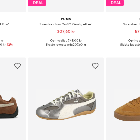
DEAL
DEAL
PUMA
I Era'
Sneaker low 'V-S2 Goalgetter'
Sneaker 
207,60 kr
57
 kr
Oprindeligt: 745,00 kr
Oprindel
lser
Fås i mange størrelser
Fås i ma
0 kr
-12%
Sidste laveste pris:
207,60 kr
Sidste laveste
kurv
Føj til indkøbskurv
Føj til