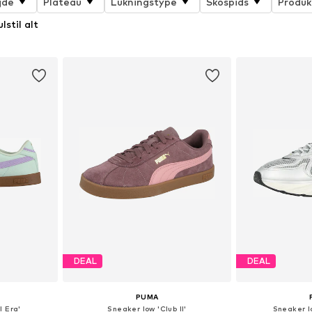
jde
Plateau
Lukningstype
Skospids
Produk
lstil alt
DEAL
DEAL
PUMA
I Era'
Sneaker low 'Club II'
Sneaker l