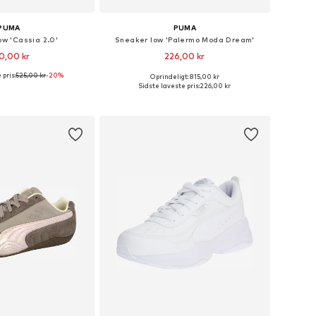
PUMA
PUMA
ow 'Cassia 2.0'
Sneaker low 'Palermo Moda Dream'
0,00 kr
226,00 kr
 pris:
525,00 kr
-20%
Oprindeligt: 815,00 kr
nge størrelser
Fås i mange størrelser
Sidste laveste pris:
226,00 kr
 indkøbskurv
Føj til indkøbskurv