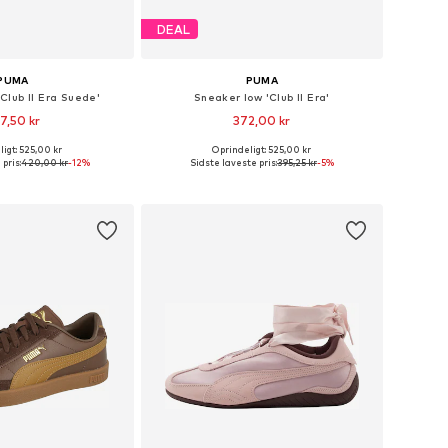
DEAL
PUMA
PUMA
Club II Era Suede'
Sneaker low 'Club II Era'
7,50 kr
372,00 kr
+
1
+
1
igt: 525,00 kr
Oprindeligt: 525,00 kr
nge størrelser
Fås i mange størrelser
pris:
420,00 kr
-12%
Sidste laveste pris:
395,25 kr
-5%
 indkøbskurv
Føj til indkøbskurv