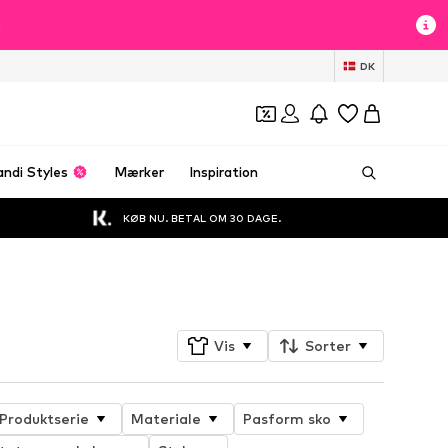
t
DK
andi Styles
Mærker
Inspiration
KØB NU. BETAL OM 30 DAGE.
Følg
Vis
Sorter
Produktserie
Materiale
Pasform sko