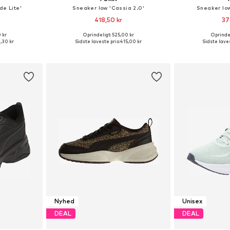
de Lite'
Sneaker low 'Cassia 2.0'
Sneaker low
418,50 kr
37
 kr
Oprindeligt: 525,00 kr
Oprindel
lser
Fås i mange størrelser
Fås i ma
,30 kr
Sidste laveste pris:
415,00 kr
Sidste laves
kurv
Føj til indkøbskurv
Føj til
Nyhed
Unisex
DEAL
DEAL