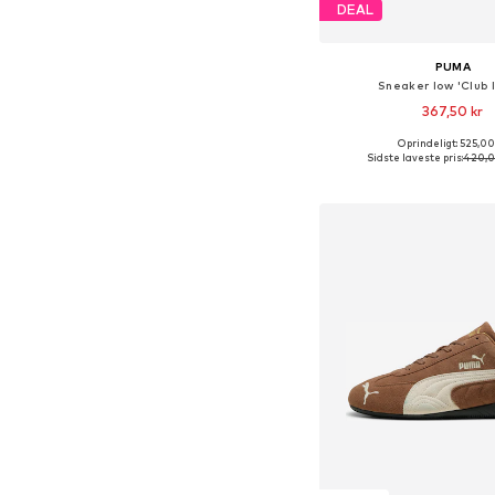
DEAL
PUMA
Sneaker low 'Club I
367,50 kr
Oprindeligt: 525,00
Fås i mange større
Sidste laveste pris:
420,0
Føj til indkøbs