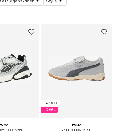
tets egenskaber
Style
Unisex
DEAL
PUMA
PUMA
ow 'Fade Nitro'
Sneaker low 'King'