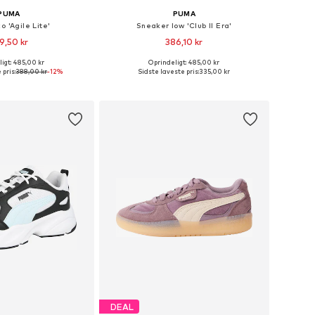
PUMA
PUMA
o 'Agile Lite'
Sneaker low 'Club II Era'
9,50 kr
386,10 kr
+
2
igt: 485,00 kr
Oprindeligt: 485,00 kr
nge størrelser
Fås i mange størrelser
 pris:
388,00 kr
-12%
Sidste laveste pris:
335,00 kr
 indkøbskurv
Føj til indkøbskurv
DEAL