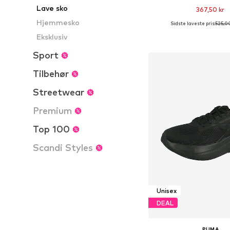
Lave sko
367,50 kr
Hjemmesko
Sidste laveste pris:
525,00
+
1
Fås i mange større
Eksklusiv
Føj til indkøbs
Sport
Tilbehør
Streetwear
Premium
Top 100
Scandi Styles
Unisex
DEAL
PUMA