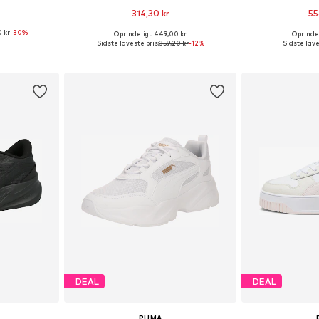
314,30 kr
55
 kr
-30%
Oprindeligt: 449,00 kr
Oprindel
lser
Fås i mange størrelser
Fås i ma
Sidste laveste pris:
359,20 kr
-12%
Sidste lave
kurv
Føj til indkøbskurv
Føj til
DEAL
DEAL
PUMA