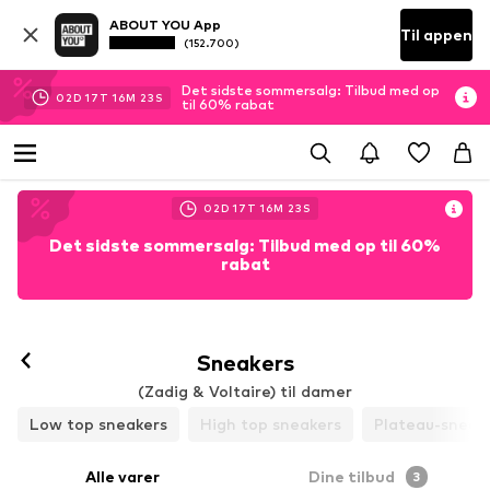
ABOUT YOU App
Til appen
(152.700)
Det sidste sommersalg: Tilbud med op
02
D
17
T
16
M
22
S
til 60% rabat
02
D
17
T
16
M
22
S
Det sidste sommersalg: Tilbud med op til 60%
rabat
Sneakers
(Zadig & Voltaire) til damer
Low top sneakers
High top sneakers
Plateau-sneak
Alle varer
Dine tilbud
3