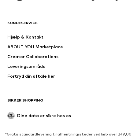
TØJ
KUNDESERVICE
Nyheder
Trending
Kjoler
Jeans
Hjælp & Kontakt
Trøjer & toppe
Bukser
ABOUT YOU Marketplace
Jakker
Pullovere & strik
Creator Collaborations
Undertøj
Bluser & tunikaer
Leveringsområde
Frakker
Nederdele
Fortryd din aftale her
Badetøj
Overtrøjer
Blazere
Buksedragter
Plus size tøj
Ventetøj
SIKKER SHOPPING
Anledninger
Eksklusiv
Upcycled mode
Dine data er sikre hos os
SKO
*Gratis standardlevering til afhentningssteder ved køb over 249,00