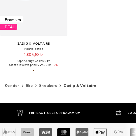
Premium
DEAL
ZADIG & VOLTAIRE
Pantoletter
1.304,10 kr
Oprindeligt: 2.419,00 kr
Sidste laveste pris:
1.449,00 kr
-10%
Kvinder
Sko
Sneakers
Zadig & Voltaire
FRI FRAGT & RETUR FRA 249 KR*
30 DA