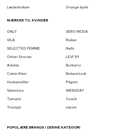
Læderbukser
Orange kjole
MÆRKER TIL KVINDER
ONLY
VERO MODA
VILA
Rieker
SELECTED FEMME
Nelly
Other Stories
LEVI'S®
Adidas
Burberry
Calvin Klein
Birkenstock
Hunkemöller
Pilgrim
Valentino
WEEKDAY
Tamaris
Coach
Triumph
mbym
POPULÆRE BRANDS I DENNE KATEGORI