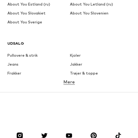
About You Estland (ru)
About You Letland (ru)
About You Slovakiet
About You Slovenien
About You Sverige
UDSALG
Pullovere & strik
Kjoler
Jeans
Jakker
Frakker
Trøjer & toppe
Mere
Bukser
Undertøj
Nederdele
Bluser & tunikaer
Overtrøjer
Blazere
Badetøj
Buksedragter
Plus sized
Ventetøj
Sko
Sport
Tilbehør
Premium