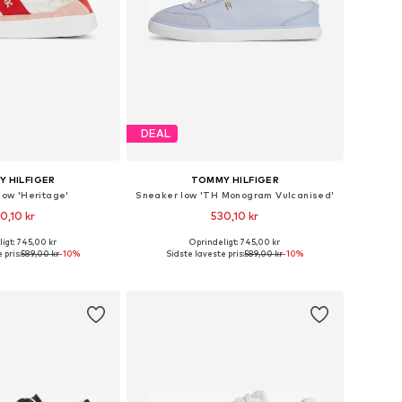
DEAL
 HILFIGER
TOMMY HILFIGER
low 'Heritage'
Sneaker low 'TH Monogram Vulcanised'
0,10 kr
530,10 kr
igt: 745,00 kr
Oprindeligt: 745,00 kr
Tilgængelige størrelser: 36, 37, 38, 39, 40, 41
Tilgængelige størrelser: 36, 37, 38, 39, 40, 41
 pris:
589,00 kr
-10%
Sidste laveste pris:
589,00 kr
-10%
 indkøbskurv
Føj til indkøbskurv