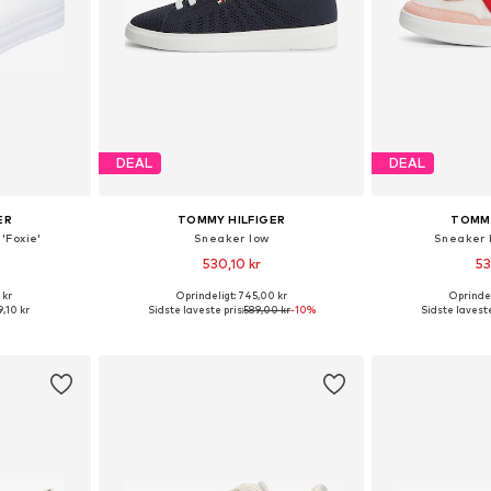
DEAL
DEAL
ER
TOMMY HILFIGER
TOMMY
'Foxie'
Sneaker low
Sneaker 
530,10 kr
53
 kr
Oprindeligt: 745,00 kr
Oprindel
Tilgængelige størrelser: 36, 37, 38, 39, 40, 41
Tilgængelige størrelser: 36, 37, 38, 39, 40, 41
,10 kr
Sidste laveste pris:
589,00 kr
-10%
Sidste laveste
kurv
Føj til indkøbskurv
Føj til