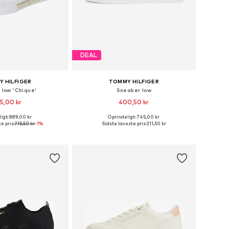
DEAL
 HILFIGER
TOMMY HILFIGER
 low 'Chique'
Sneaker low
5,00 kr
400,50 kr
+
1
igt: 889,00 kr
Oprindeligt: 745,00 kr
nge størrelser
Tilgængelige størrelser: 36, 37, 38, 39, 40, 41
e pris:
715,50 kr
-1%
Sidste laveste pris:
311,50 kr
 indkøbskurv
Føj til indkøbskurv