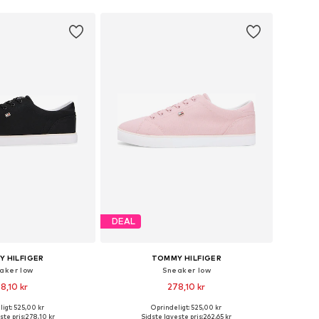
DEAL
 HILFIGER
TOMMY HILFIGER
aker low
Sneaker low
8,10 kr
278,10 kr
igt: 525,00 kr
Oprindeligt: 525,00 kr
lser: 36, 37, 38, 39, 41
Tilgængelige størrelser: 36
ste pris:
278,10 kr
Sidste laveste pris:
262,65 kr