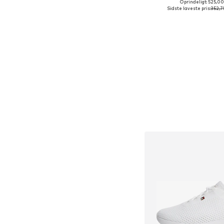
Oprindeligt: 525,00
Tilgængelige størrel
Sidste laveste pris:
352,7
Føj til indkøbs