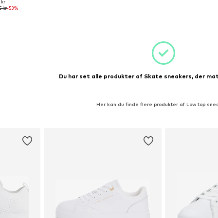
 kr
ser: 36
5 kr
-53%
kurv
Du har set alle produkter af Skate sneakers, der mat
Her kan du finde flere produkter af Low top sne