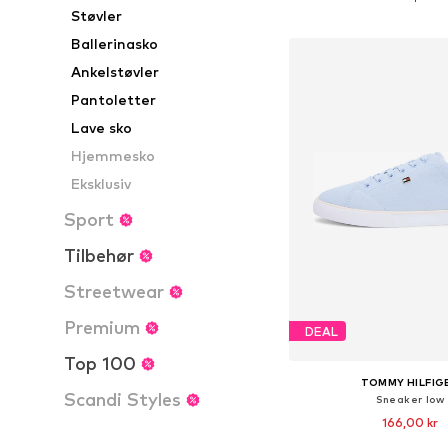
Støvler
Føj til indkøbs
Ballerinasko
Ankelstøvler
Pantoletter
Lave sko
Hjemmesko
Eksklusiv
Sport
Tilbehør
Streetwear
Premium
DEAL
Top 100
TOMMY HILFIG
Scandi Styles
Sneaker low
166,00 kr