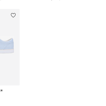
kurv
Føj til indkøbskurv
Føj til
ER