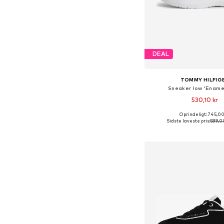
DEAL
TOMMY HILFIG
Sneaker low 'Ename
530,10 kr
Oprindeligt: 745,00
Sidste laveste pris:
589,0
Føj til indkøbs