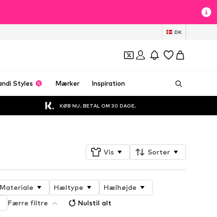
t
DK
andi Styles
Mærker
Inspiration
KØB NU. BETAL OM 30 DAGE.
Vis
Sorter
Materiale
Hæltype
Hælhøjde
Færre filtre
Nulstil alt