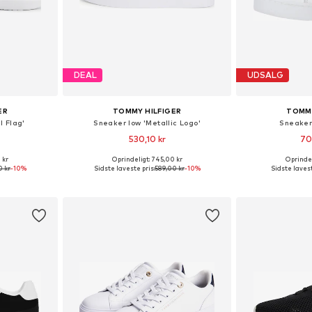
DEAL
UDSALG
ER
TOMMY HILFIGER
TOMMY
l Flag'
Sneaker low 'Metallic Logo'
Sneaker
530,10 kr
70
+
1
 kr
Oprindeligt: 745,00 kr
Oprindel
Tilgængelige størrelser: 36, 37, 38, 39, 40, 41
Tilgængelige størrelser: 36, 37, 38, 39, 40, 41
Fås i ma
0 kr
-10%
Sidste laveste pris:
589,00 kr
-10%
Sidste lavest
kurv
Føj til indkøbskurv
Føj til