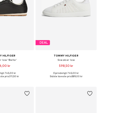
DEAL
 HILFIGER
TOMMY HILFIGER
 low 'Bella'
Sneaker low
6,00 kr
598,50 kr
igt: 745,00 kr
Oprindeligt: 745,00 kr
Tilgængelige størrelser: 36, 37, 38, 39, 40, 41
Tilgængelige størrelser: 36, 37, 38, 39, 40, 41
ste pris:
311,50 kr
Sidste laveste pris:
589,00 kr
 indkøbskurv
Føj til indkøbskurv