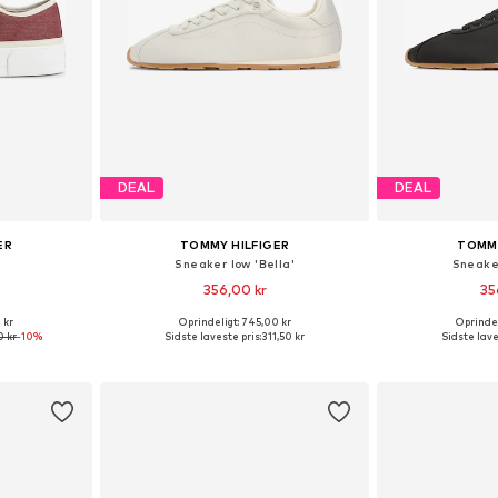
DEAL
DEAL
ER
TOMMY HILFIGER
TOMMY
Sneaker low 'Bella'
Sneaker
356,00 kr
35
 kr
Oprindeligt: 745,00 kr
Oprindel
Tilgængelige størrelser: 36, 37, 38, 39, 40, 41
Tilgængelige størrelser: 36, 37, 38, 39, 40, 41
0 kr
-10%
Sidste laveste pris:
311,50 kr
Sidste lave
kurv
Føj til indkøbskurv
Føj til