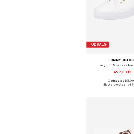
UDSALG
TOMMY HILFIG
regular Sneaker low 
499,00 kr
Oprindeligt: 559,00
Sidste laveste pris:
449
Føj til indkøbs