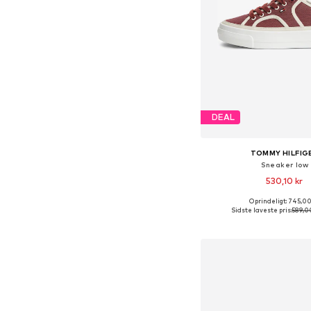
DEAL
TOMMY HILFIG
Sneaker low
530,10 kr
Oprindeligt: 745,00
Sidste laveste pris:
589,0
Føj til indkøbs