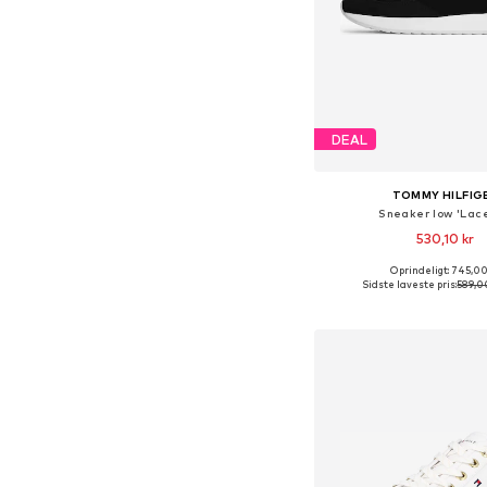
DEAL
TOMMY HILFIG
Sneaker low 'Lac
530,10 kr
Oprindeligt: 745,00
Sidste laveste pris:
589,0
Føj til indkøbs