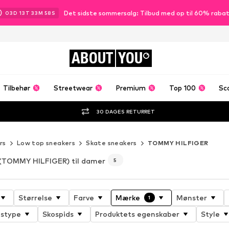
Det sidste sommersalg: Tilbud med op til 60% raba
03
D
13
T
33
M
56
S
ABOUT
YOU
Tilbehør
Streetwear
Premium
Top 100
Sc
30 DAGES RETURRET
rs
Low top sneakers
Skate sneakers
TOMMY HILFIGER
(TOMMY HILFIGER) til damer
5
Størrelse
Farve
Mærke
Mønster
1
gstype
Skospids
Produktets egenskaber
Style