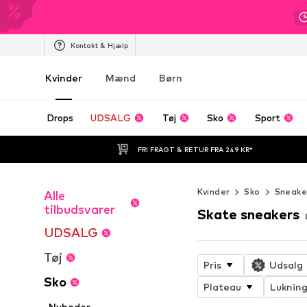
Kontakt & Hjælp
Kvinder
Mænd
Børn
Drops
UDSALG
Tøj
Sko
Sport
FRI FRAGT & RETUR FRA 249 KR*
Kvinder
Sko
Sneake
Alle
tilbudsvarer
Skate sneakers
UDSALG
Tøj
Pris
Udsalg
Sko
Plateau
Luknin
Nyheder