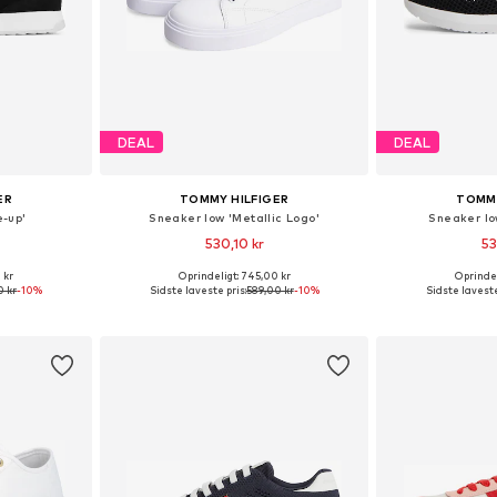
DEAL
DEAL
ER
TOMMY HILFIGER
TOMMY
e-up'
Sneaker low 'Metallic Logo'
Sneaker lo
530,10 kr
53
+
1
 kr
Oprindeligt: 745,00 kr
Oprindel
Tilgængelige størrelser: 36, 37, 38, 39, 40, 41
Tilgængelige størrelser: 36, 37, 38, 39, 40, 41
0 kr
-10%
Sidste laveste pris:
589,00 kr
-10%
Sidste laveste
kurv
Føj til indkøbskurv
Føj til