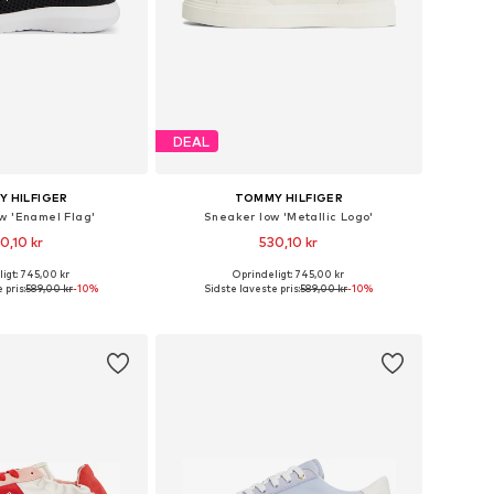
DEAL
 HILFIGER
TOMMY HILFIGER
w 'Enamel Flag'
Sneaker low 'Metallic Logo'
0,10 kr
530,10 kr
+
1
igt: 745,00 kr
Oprindeligt: 745,00 kr
Tilgængelige størrelser: 36, 37, 38, 39, 40, 41
Tilgængelige størrelser: 36, 37, 38, 39, 40, 41
 pris:
589,00 kr
-10%
Sidste laveste pris:
589,00 kr
-10%
 indkøbskurv
Føj til indkøbskurv