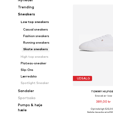
Trending
Sneakers
Low top sneakers
Casual sneakers
Fashion sneakers
Running sneakers
Skate sneakers
High top sneakers
Plateau-sneaker
Slip-Ons
Lærredsko
UDSALG
Spotlight Sneaker
Sandaler
TOMMY HILFIG
Sneaker low
Sportssko
389,00 kr
Pumps & høje
Oprindeligt: 525,00
hæle
Tilgængelige størrelser:
Sidste laveste pris:
350