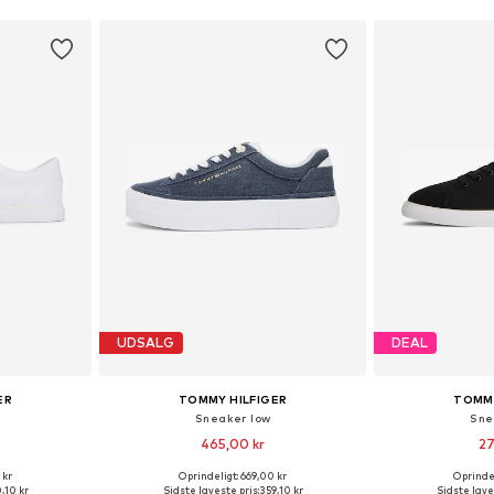
UDSALG
DEAL
ER
TOMMY HILFIGER
TOMMY
Sneaker low
Sne
465,00 kr
27
 kr
Oprindeligt: 669,00 kr
Oprindel
 36, 37, 38
Tilgængelige størrelser: 36, 40
Tilgængelige større
,10 kr
Sidste laveste pris:
359,10 kr
Sidste lave