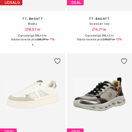
UDSALG
DEAL
TT. BAGATT
TT. BAGATT
Boots
Sneaker low
238,57 kr
214,71 kr
Oprindeligt: 596,43 kr
Oprindeligt: 596,43 kr
Sidste laveste pris:
268,39 kr
-11%
Sidste laveste pris:
238,57 kr
-10%
DEAL
DEAL