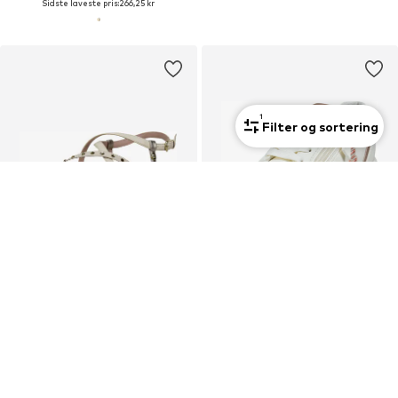
Sidste laveste pris:
266,25 kr
1
Filter og sortering
UDSALG
DEAL
TT. BAGATT
TT. BAGATT
Sandaler med rem
Sneaker low 'AI6'
223,58 kr
Fra 278,10 kr
Oprindeligt: 372,63 kr
Oprindeligt: 525,00 kr
Sidste laveste pris:
178,86 kr
Sidste laveste pris:
271,35 kr