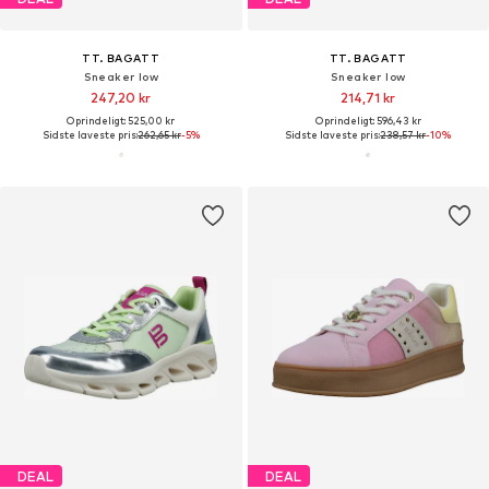
TT. BAGATT
TT. BAGATT
Sneaker low
Sneaker low
247,20 kr
214,71 kr
Oprindeligt: 525,00 kr
Oprindeligt: 596,43 kr
Sidste laveste pris:
262,65 kr
-5%
Sidste laveste pris:
238,57 kr
-10%
DEAL
DEAL