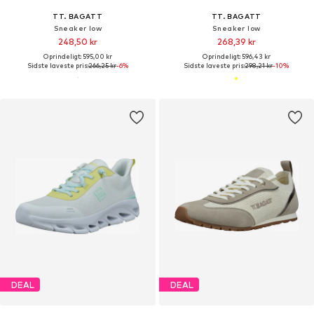
TT. BAGATT
TT. BAGATT
Sneaker low
Sneaker low
248,50 kr
268,39 kr
Oprindeligt: 595,00 kr
Oprindeligt: 596,43 kr
Sidste laveste pris:
266,25 kr
-6%
Sidste laveste pris:
298,21 kr
-10%
DEAL
DEAL