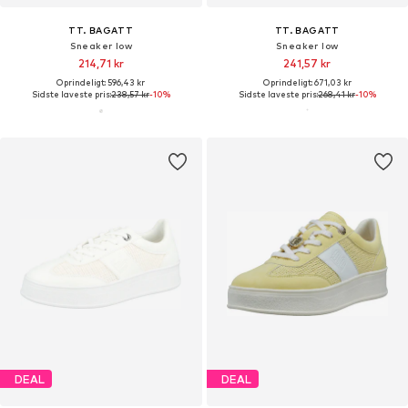
TT. BAGATT
TT. BAGATT
Sneaker low
Sneaker low
214,71 kr
241,57 kr
Oprindeligt: 596,43 kr
Oprindeligt: 671,03 kr
Sidste laveste pris:
238,57 kr
-10%
Sidste laveste pris:
268,41 kr
-10%
DEAL
DEAL