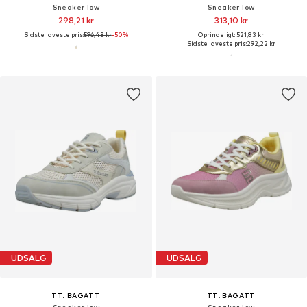
Sneaker low
Sneaker low
298,21 kr
313,10 kr
Sidste laveste pris:
596,43 kr
-50%
Oprindeligt: 521,83 kr
Sidste laveste pris:
292,22 kr
UDSALG
UDSALG
TT. BAGATT
TT. BAGATT