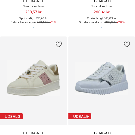
TT. BAGATT
TT. BAGATT
Sneaker low
Sneaker low
238,57 kr
268,41 kr
Oprindeligt: 596,43 kr
Oprindeligt: 671,03 kr
Sidste laveste pris:
268,40 kr
-11%
Sidste laveste pris:
335,51 kr
-20%
UDSALG
UDSALG
TT. BAGATT
TT. BAGATT