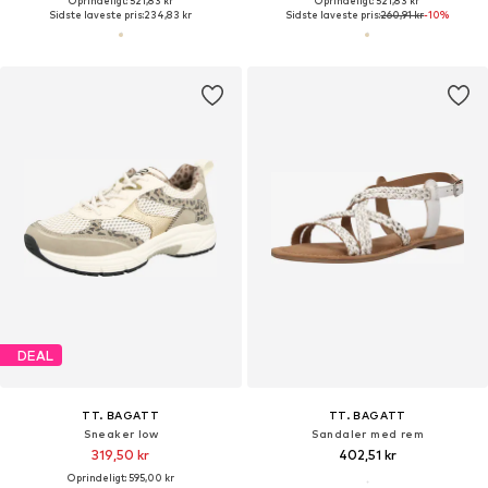
Oprindeligt: 521,83 kr
Oprindeligt: 521,83 kr
Sidste laveste pris:
234,83 kr
Sidste laveste pris:
260,91 kr
-10%
DEAL
TT. BAGATT
TT. BAGATT
Sneaker low
Sandaler med rem
319,50 kr
402,51 kr
Oprindeligt: 595,00 kr