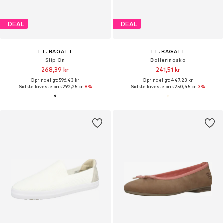
DEAL
DEAL
TT. BAGATT
TT. BAGATT
Slip On
Ballerinasko
268,39 kr
241,51 kr
Oprindeligt: 596,43 kr
Oprindeligt: 447,23 kr
Sidste laveste pris:
292,25 kr
-8%
Sidste laveste pris:
250,45 kr
-3%