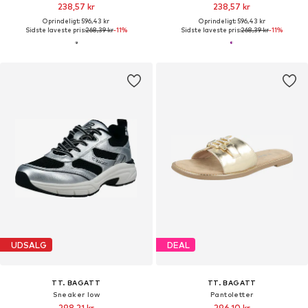
238,57 kr
238,57 kr
Oprindeligt: 596,43 kr
Oprindeligt: 596,43 kr
Sidste laveste pris:
268,39 kr
-11%
Sidste laveste pris:
268,39 kr
-11%
UDSALG
DEAL
TT. BAGATT
TT. BAGATT
Sneaker low
Pantoletter
298,21 kr
296,10 kr