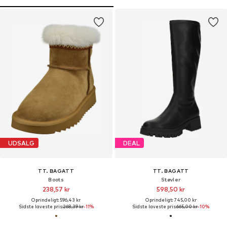
UDSALG
DEAL
TT. BAGATT
TT. BAGATT
Boots
Støvler
238,57 kr
598,50 kr
Oprindeligt: 596,43 kr
Oprindeligt: 745,00 kr
Sidste laveste pris:
268,39 kr
-11%
Sidste laveste pris:
665,00 kr
-10%