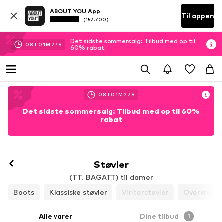
ABOUT YOU App
Til appen
(152.700)
Det sidste sommersalg: Tilbud med op til
08
T
01
M
25
S
60% rabat
08
T
01
M
25
S
Det sidste sommersalg: Tilbud med op til 60%
rabat
Støvler
(TT. BAGATT) til damer
Boots
Klassiske støvler
Vinterstøvler
Overknees
Alle varer
Dine tilbud
1