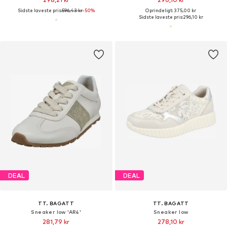
Sidste laveste pris:
596,43 kr
-50%
Oprindeligt: 375,00 kr
Sidste laveste pris:
296,10 kr
DEAL
DEAL
TT. BAGATT
TT. BAGATT
Sneaker low 'AR4'
Sneaker low
281,79 kr
278,10 kr