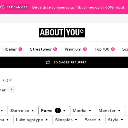
Det sidste sommersalg: Tilbud med op til 60% rabat
13
T
06
M
04
S
ABOUT
YOU
Tilbehør
Streetwear
Premium
Top 100
Sc
30 DAGES RETURRET
r
gul
mer
7
Størrelse
Farve
Mærke
Mønster
1
au
Lukningstype
Skospids
Foret
Style