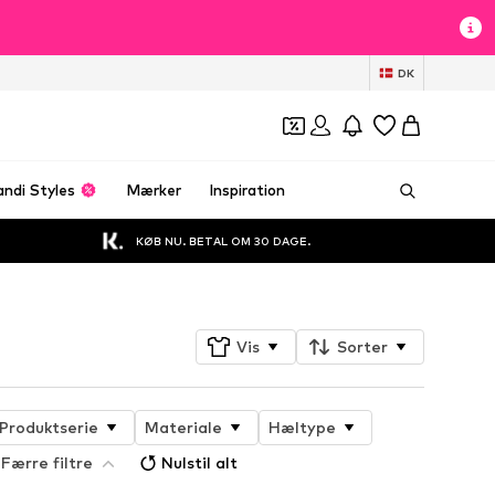
DK
andi Styles
Mærker
Inspiration
KØB NU. BETAL OM 30 DAGE.
Vis
Sorter
Produktserie
Materiale
Hæltype
Færre filtre
Nulstil alt