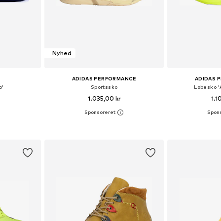
Nyhed
ADIDAS PERFORMANCE
ADIDAS 
o'
Sportssko
Løbesko '
1.035,00 kr
1.1
+
1
Tilgængelige størrelser: 35 x regular, 37 x regular, 38 x regular, 39 x regular, 41 x regular, 42 x regular
Fås i mange størrelser
Fås i ma
kurv
Føj til indkøbskurv
Føj til