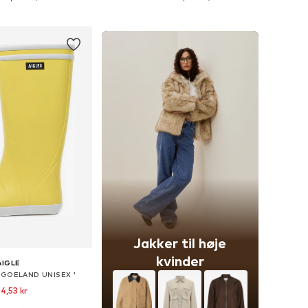
 indkøbskurv
Føj til indkøbskurv
Jakker til høje
kvinder
AIGLE
' GOELAND UNISEX '
4,53 kr