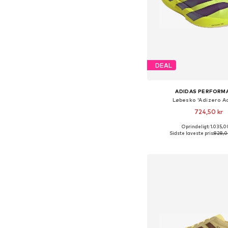
DEAL
ADIDAS PERFORM
Løbesko 'Adizero Ad
724,50 kr
Oprindeligt: 1.035,0
Fås i mange større
Sidste laveste pris:
828,0
Føj til indkøbs