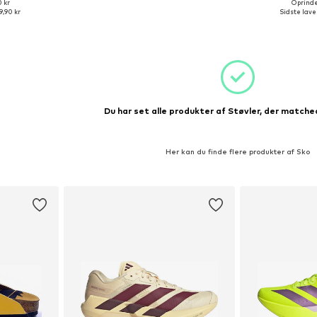
0 kr
Oprindel
Tilgængelige størrelser: 36, 37, 38, 39, 40,5
Tilgængelige størrelser: 36 x regular, 40 x regular, 42 x regular
Tilgængelige større
9,90 kr
Sidste laves
kurv
Føj til indkøbskurv
Føj til
Du har set alle produkter af Støvler, der matched
Her kan du finde flere produkter af Sko