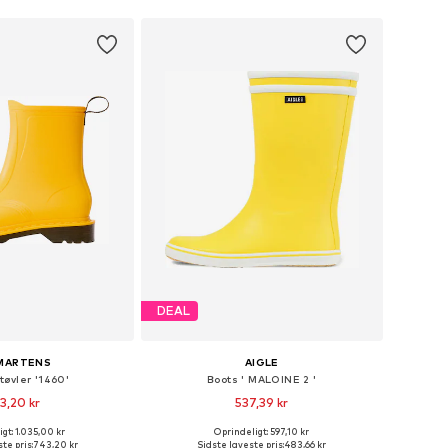
DEAL
 MARTENS
AIGLE
øvler '1460'
Boots ' MALOINE 2 '
3,20 kr
537,39 kr
gt: 1.035,00 kr
Oprindeligt: 597,10 kr
Tilgængelige størrelser: 36, 37, 38, 39, 41, 42
Tilgængelige størrelser: 35, 36, 37, 38, 39, 41
te pris:
743,20 kr
Sidste laveste pris:
483,66 kr