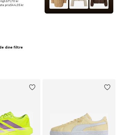
igt: 671,70 kr
lser: 41, 42, 43, 44, 45
te pris:
544,05 kr
 indkøbskurv
e dine filtre