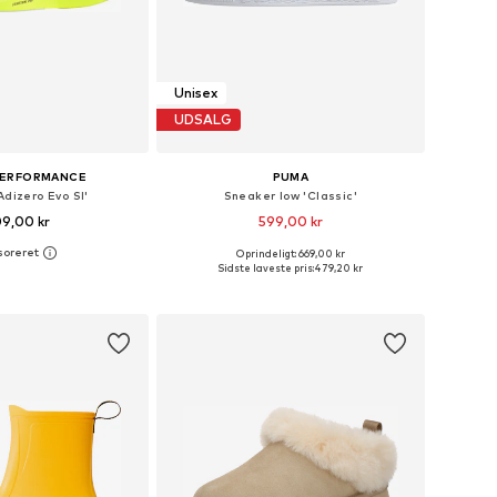
Unisex
UDSALG
PERFORMANCE
PUMA
Adizero Evo Sl'
Sneaker low 'Classic'
09,00 kr
599,00 kr
+
3
Oprindeligt: 669,00 kr
nge størrelser
Fås i mange størrelser
Sidste laveste pris:
479,20 kr
 indkøbskurv
Føj til indkøbskurv