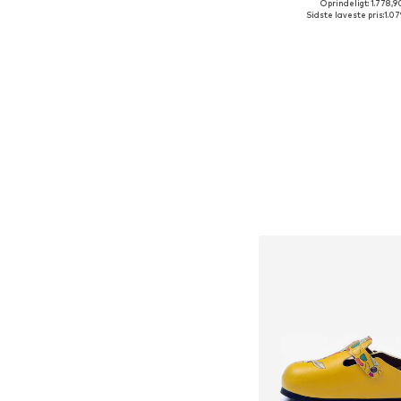
Oprindeligt: 1.778,9
Sidste laveste pris:
1.07
Føj til indkøbs