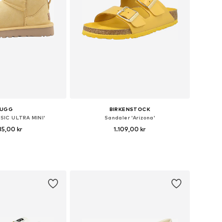
UGG
BIRKENSTOCK
SSIC ULTRA MINI'
Sandaler 'Arizona'
35,00 kr
1.109,00 kr
+
2
nge størrelser
Tilgængelige størrelser: 36, 37, 38, 39, 40, 41
 indkøbskurv
Føj til indkøbskurv