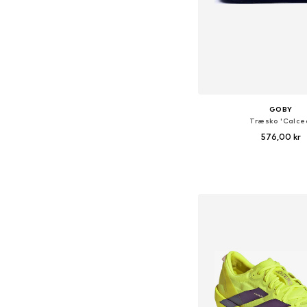
GOBY
Træsko 'Calce
576,00 kr
Føj til indkøbs