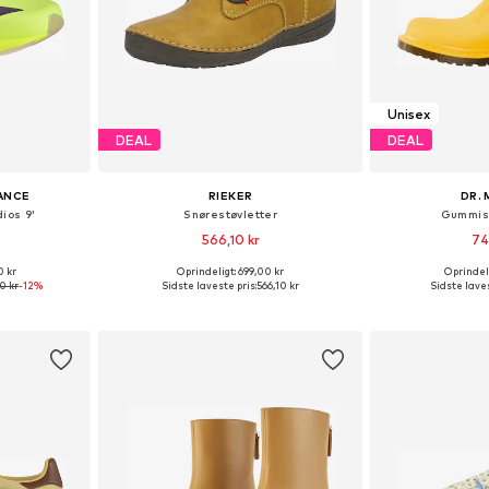
Unisex
DEAL
DEAL
ANCE
RIEKER
DR.
ios 9'
Snørestøvletter
Gummist
566,10 kr
74
0 kr
Oprindeligt: 699,00 kr
Oprindeli
lser
Fås i mange størrelser
0 kr
-12%
Sidste laveste pris:
566,10 kr
Sidste laves
kurv
Føj til indkøbskurv
Føj til