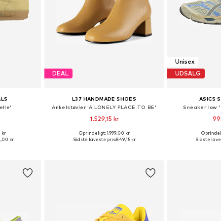
Unisex
DEAL
UDSALG
ALS
L37 HANDMADE SHOES
ASICS 
elle'
Ankelstøvler 'A LONELY PLACE TO BE'
Sneaker low 
1.529,15 kr
99
 kr
Oprindeligt: 1.999,00 kr
Oprindeli
lser
Tilgængelige størrelser: 36, 37, 38, 39, 40, 41
Fås i ma
,00 kr
Sidste laveste pris:
849,15 kr
Sidste lave
kurv
Føj til indkøbskurv
Føj til