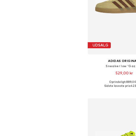
UDSALG
ADIDAS ORIGIN
Sneaker low 'Gaz
529,00 kr
Oprindeligt: 889,00
Fås i mange større
Sidste laveste pris:
423
Føj til indkøbs