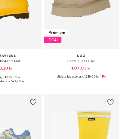
Premium
DEAL
 MARTENS
UGG
øvler '1460'
Boots 'Tazzelle'
3,20 kr
1.070,15 kr
Sidste laveste pris:
1.259,00 kr
-15%
gt: 1.035,00 kr
Tilgængelige størrelser: 36, 37, 38, 39, 41, 42
Fås i mange størrelser
te pris:
743,20 kr
 indkøbskurv
Føj til indkøbskurv