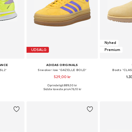
Nyhed
UDSALG
Premium
ANCE
ADIDAS ORIGINALS
SL2'
Sneaker low 'GAZELLE BOLD'
Boots 'CLA
529,00 kr
1.3
Oprindeligt: 889,00 kr
lser
Fås i mange størrelser
Fås i ma
Sidste laveste pris:
476,10 kr
kurv
Føj til indkøbskurv
Føj til