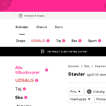
Kontakt & Hjælp
Kvinder
Mænd
Børn
Drops
UDSALG
Tøj
Sko
Sport
FRI FRAGT & RETUR FRA 249 KR*
Kvinder
Sko
Støvle
Alle
tilbudsvarer
Støvler
(gul) til da
UDSALG
Tøj
Pris
Udsalg
Sko
Hælhøjde
Plate
Nyheder