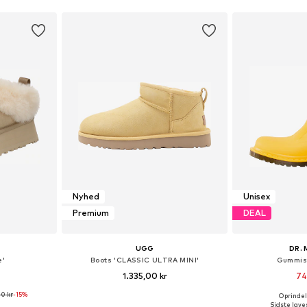
Nyhed
Unisex
Premium
DEAL
UGG
DR.
e'
Boots 'CLASSIC ULTRA MINI'
Gummist
1.335,00 kr
74
00 kr
-15%
+
2
Oprindeli
lser
Fås i mange størrelser
Sidste laves