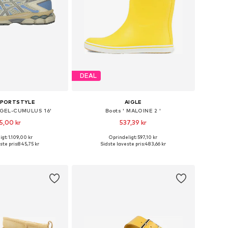
DEAL
SPORTSTYLE
AIGLE
'GEL-CUMULUS 16'
Boots ' MALOINE 2 '
5,00 kr
537,39 kr
+
1
gt: 1.109,00 kr
Oprindeligt: 597,10 kr
nge størrelser
Tilgængelige størrelser: 35, 36, 37, 38, 39, 41
ste pris:
845,75 kr
Sidste laveste pris:
483,66 kr
 indkøbskurv
Føj til indkøbskurv