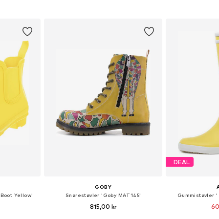
kurv
Føj til indkøbskurv
Føj til
DEAL
GOBY
 Boot Yellow'
Snørestøvler 'Goby MAT145'
Gummistøvler 
815,00 kr
60