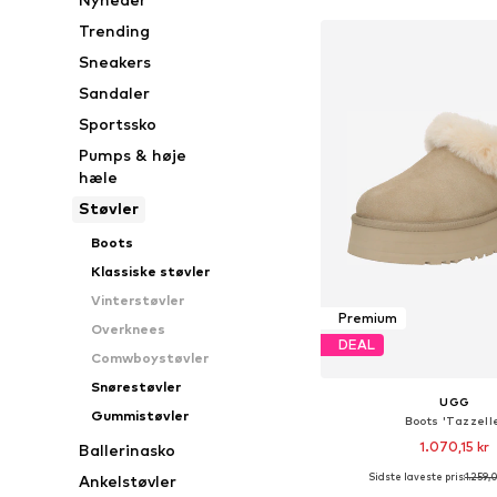
Trending
Sneakers
Sandaler
Sportssko
Pumps & høje
hæle
Støvler
Boots
Klassiske støvler
Vinterstøvler
Premium
Overknees
DEAL
Comwboystøvler
Snørestøvler
UGG
Gummistøvler
Boots 'Tazzell
1.070,15 kr
Ballerinasko
Sidste laveste pris:
1.259,
Ankelstøvler
Fås i mange større