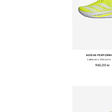
ADIDAS PERFORM
Løbesko 'Adizero 
965,00 kr
+
2
Fås i mange større
Føj til indkøbs