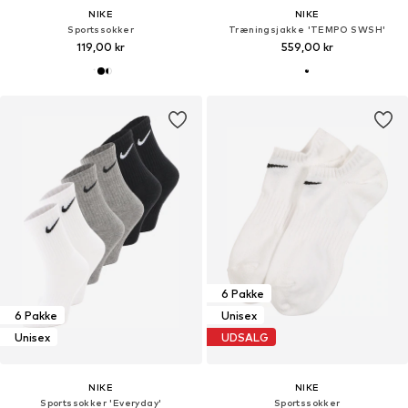
NIKE
NIKE
Sportssokker
Træningsjakke 'TEMPO SWSH'
119,00 kr
559,00 kr
6 Pakke
6 Pakke
Unisex
Unisex
UDSALG
NIKE
NIKE
Sportssokker 'Everyday'
Sportssokker