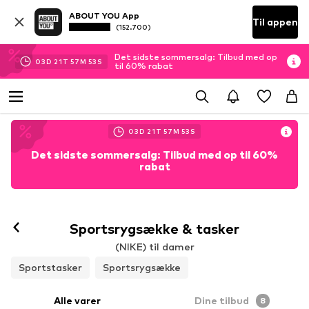
ABOUT YOU App
Til appen
(152.700)
Det sidste sommersalg: Tilbud med op
03
D
21
T
57
M
52
S
til 60% rabat
03
D
21
T
57
M
52
S
Det sidste sommersalg: Tilbud med op til 60%
rabat
Sportsrygsække & tasker
(NIKE) til damer
Sportstasker
Sportsrygsække
Alle varer
Dine tilbud
8