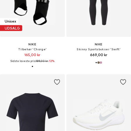
Unisex
UDSALG
NIKE
NIKE
Tilbehør 'Charge'
Skinny Sportsbukser 'Swift'
165,00 kr
669,00 kr
Sidste laveste pris:
189,00 kr
-12%