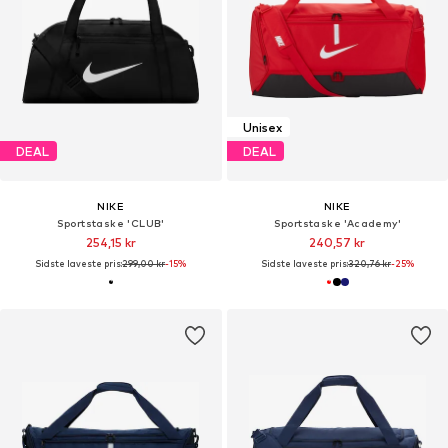
Unisex
DEAL
DEAL
NIKE
NIKE
Sportstaske 'CLUB'
Sportstaske 'Academy'
254,15 kr
240,57 kr
Sidste laveste pris:
299,00 kr
-15%
Sidste laveste pris:
320,76 kr
-25%