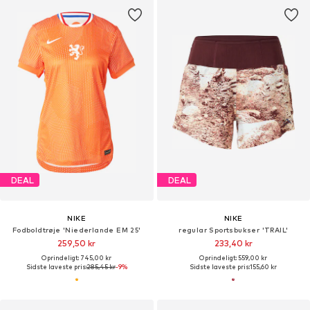
DEAL
DEAL
NIKE
NIKE
Fodboldtrøje 'Niederlande EM 25'
regular Sportsbukser 'TRAIL'
259,50 kr
233,40 kr
Oprindeligt: 745,00 kr
Oprindeligt: 559,00 kr
Sidste laveste pris:
285,45 kr
-9%
Sidste laveste pris:
155,60 kr