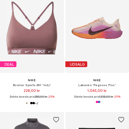
DEAL
UDSALG
NIKE
NIKE
Bustier Sports-BH 'Indy'
Løbesko 'Pegasus Plus'
228,00 kr
1.065,00 kr
Sidste laveste pris:
285,00 kr
-20%
Sidste laveste pris:
1.335,00 kr
-20%
+
2