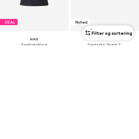
DEAL
Nyhed
1
Filter og sortering
NIKE
NIKE
Funktionsbluse
Sportssko 'Quest 7'
185,40 kr
595,00 kr
Oprindeligt: 449,00 kr
Sidste laveste pris:
123,60 kr