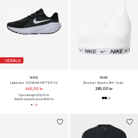
UDSALG
NIKE
NIKE
Løbesko 'DOWNSHIFTER 14'
Bustier Sports-BH 'Indy'
465,00 kr
285,00 kr
Oprindeligt: 525,00 kr
+
2
Sidste laveste pris:
418,50 kr