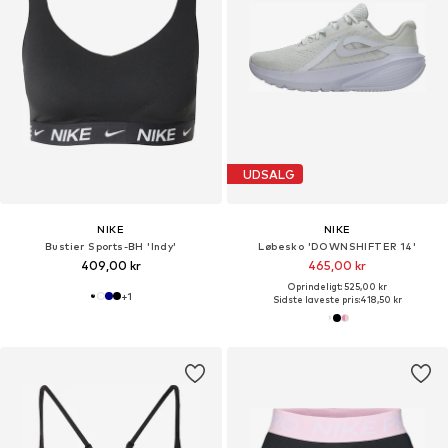
UDSALG
NIKE
NIKE
Bustier Sports-BH 'Indy'
Løbesko 'DOWNSHIFTER 14'
409,00 kr
465,00 kr
Oprindeligt: 525,00 kr
+
1
Sidste laveste pris:
418,50 kr