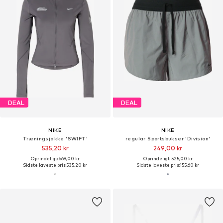
DEAL
DEAL
NIKE
NIKE
Træningsjakke 'SWIFT'
regular Sportsbukser 'Division'
535,20 kr
249,00 kr
Oprindeligt: 669,00 kr
Oprindeligt: 525,00 kr
Sidste laveste pris:
535,20 kr
Sidste laveste pris:
155,60 kr