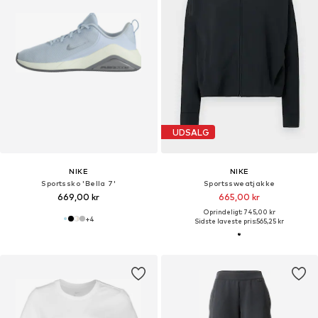
UDSALG
NIKE
NIKE
Sportssko 'Bella 7'
Sportssweatjakke
669,00 kr
665,00 kr
Oprindeligt: 745,00 kr
+
4
Sidste laveste pris:
565,25 kr