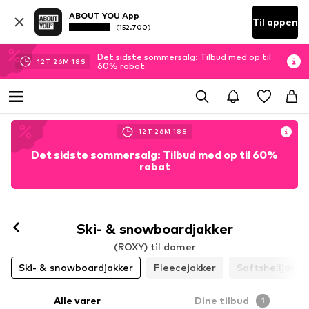
ABOUT YOU App
Til appen
(152.700)
Det sidste sommersalg: Tilbud med op til
12
T
26
M
18
S
60% rabat
12
T
26
M
18
S
Det sidste sommersalg: Tilbud med op til 60%
rabat
Ski- & snowboardjakker
(ROXY) til damer
Ski- & snowboardjakker
Fleecejakker
Softshelljakke
Alle varer
Dine tilbud
1