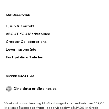
TØJ
KUNDESERVICE
Nyheder
Trending
Kjoler
Jeans
Hjælp & Kontakt
Trøjer & toppe
Bukser
ABOUT YOU Marketplace
Jakker
Pullovere & strik
Creator Collaborations
Undertøj
Bluser & tunikaer
Leveringsområde
Frakker
Nederdele
Fortryd din aftale her
Badetøj
Overtrøjer
Blazere
Buksedragter
Plus size tøj
Ventetøj
SIKKER SHOPPING
Anledninger
Eksklusiv
Upcycled mode
Dine data er sikre hos os
SKO
*Gratis standardlevering til afhentningssteder ved køb over 249,00
Nyheder
Trending
kr, ellers pålægges et fragt- og servicegebyr på 39,00 kr. Gratis