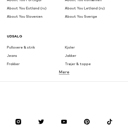
About You Estland (ru)
About You Letland (ru)
About You Slovenien
About You Sverige
UDSALG
Pullovere & strik
Kjoler
Jeans
Jakker
Frakker
Trøjer & toppe
Mere
Bukser
Undertøj
Nederdele
Bluser & tunikaer
Overtrøjer
Blazere
Badetøj
Buksedragter
Plus sized
Ventetøj
Sko
Sport
Tilbehør
Premium