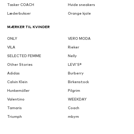
Tasker COACH
Hvide sneakers
Læderbukser
Orange kjole
MÆRKER TIL KVINDER
ONLY
VERO MODA
VILA
Rieker
SELECTED FEMME
Nelly
Other Stories
LEVI'S®
Adidas
Burberry
Calvin Klein
Birkenstock
Hunkemöller
Pilgrim
Valentino
WEEKDAY
Tamaris
Coach
Triumph
mbym