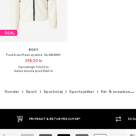
DEAL
ROXY
Funktionsfleecejakke 'ALABAMA'
298,00 kr
Oprindeligt: 745,00 kr
Sidste laveste pris:
235,60 kr
Kvinder
Sport
Sportstøj
Sportsjakker
Ski- & snowboardjakker
FRI FRAGT & RETUR FRA 249 KR*
30 