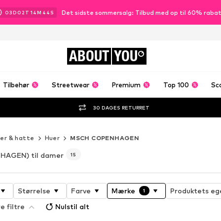
Det sidste sommersalg: Tilbud med op til 60% raba
03
D
02
T
14
M
42
S
ABOUT
YOU
Tilbehør
Streetwear
Premium
Top 100
Sc
30 DAGES RETURRET
er & hatte
Huer
MSCH COPENHAGEN
AGEN) til damer
15
Størrelse
Farve
Mærke
Produktets eg
1
e filtre
Nulstil alt