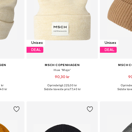
Unisex
Unisex
DEAL
DEAL
GEN
MSCH COPENHAGEN
MSCH 
Hue 'Mojo'
90,30 kr
90
+
2
 kr
Oprindeligt: 225,00 kr
Oprindel
r: 55-60
Tilgængelige størrelser: 55-60
Tilgængelige
,40 kr
Sidste laveste pris:
77,40 kr
Sidste lave
kurv
Føj til indkøbskurv
Føj til