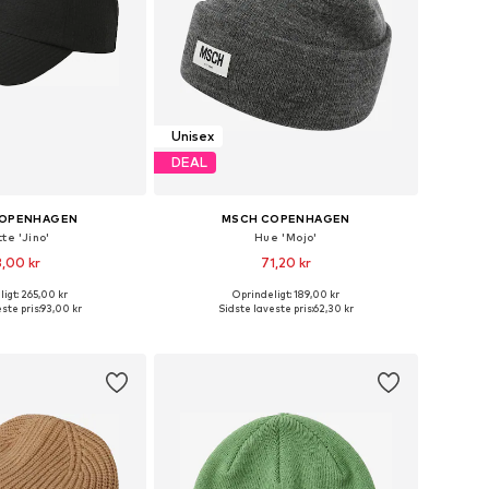
Unisex
DEAL
COPENHAGEN
MSCH COPENHAGEN
te 'Jino'
Hue 'Mojo'
,00 kr
71,20 kr
igt: 265,00 kr
Oprindeligt: 189,00 kr
 størrelser: 55-60
Tilgængelige størrelser: 55-60
ste pris:
93,00 kr
Sidste laveste pris:
62,30 kr
 indkøbskurv
Føj til indkøbskurv