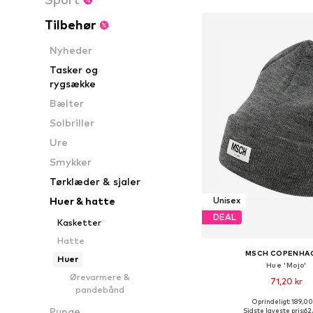
Tilbehør
Nyheder
Tasker og
rygsække
Bælter
Solbriller
Ure
Smykker
Tørklæder & sjaler
Huer & hatte
Unisex
DEAL
Kasketter
Hatte
MSCH COPENHA
Huer
Hue 'Mojo'
Ørevarmere &
71,20 kr
pandebånd
Oprindeligt: 189,00
Tilgængelige størrelse
Punge
Sidste laveste pris:
62