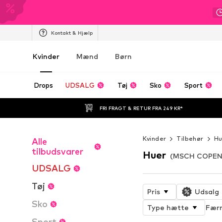
Kontakt & Hjælp
Kvinder
Mænd
Børn
Drops
UDSALG
Tøj
Sko
Sport
FRI FRAGT & RETUR FRA 249 KR*
Kvinder
Tilbehør
Hu
Alle
tilbudsvarer
Huer
(MSCH COPENH
UDSALG
Tøj
Pris
Udsalg
Sko
Type hætte
Færr
Sport