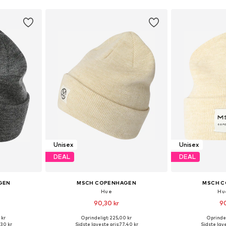
Unisex
Unisex
DEAL
DEAL
GEN
MSCH COPENHAGEN
MSCH 
Hue
Hu
90,30 kr
90
 kr
Oprindeligt: 225,00 kr
Oprindel
r: 55-60
Tilgængelige størrelser: 55-60
Tilgængelige
,30 kr
Sidste laveste pris:
77,40 kr
Sidste lave