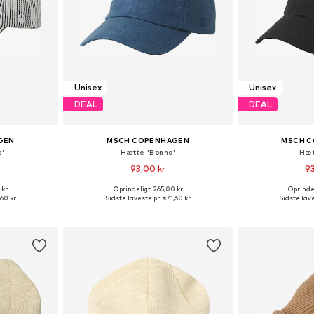
Unisex
Unisex
DEAL
DEAL
GEN
MSCH COPENHAGEN
MSCH 
e'
Hætte 'Bonna'
Hæt
93,00 kr
93
 kr
Oprindeligt: 265,00 kr
Oprindel
r: 55-60
Tilgængelige størrelser: 55-60
Tilgængelige
,60 kr
Sidste laveste pris:
71,60 kr
Sidste lave
kurv
Føj til indkøbskurv
Føj til