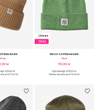
Unisex
DEAL
COPENHAGEN
MSCH COPENHAGEN
Hue
Hue
,30 kr
90,30 kr
igt: 225,00 kr
Oprindeligt: 225,00 kr
 størrelser: 55-60
Tilgængelige størrelser: 55-60
ste pris:
77,40 kr
Sidste laveste pris:
77,40 kr
 indkøbskurv
Føj til indkøbskurv