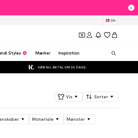
t
DK
andi Styles
Mærker
Inspiration
KØB NU. BETAL OM 30 DAGE.
Vis
Sorter
enskaber
Materiale
Mønster