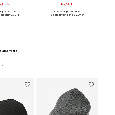
9,00 kr
122,50 kr
igt: 225,00 kr
Oprindeligt: 299,00 kr
 størrelser: 55-60
Tilgængelige størrelser: 55-60
ste pris:
93,00 kr
Sidste laveste pris:
122,50 kr
 indkøbskurv
Føj til indkøbskurv
 dine filtre
tte