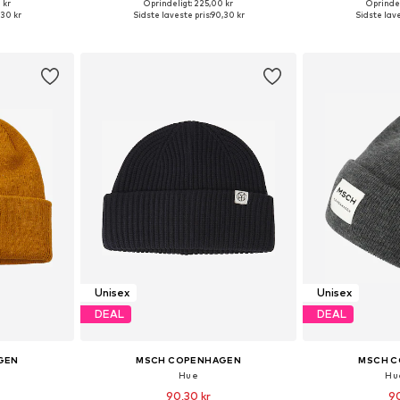
 kr
Oprindeligt: 225,00 kr
Oprindel
r: 55-60
Tilgængelige størrelser: 55-60
Tilgængelige
,30 kr
Sidste laveste pris:
90,30 kr
Sidste lave
kurv
Føj til indkøbskurv
Føj til
Unisex
Unisex
DEAL
DEAL
GEN
MSCH COPENHAGEN
MSCH 
Hue
Hu
90,30 kr
90