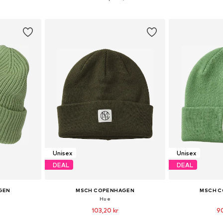
kurv
Føj til indkøbskurv
Føj til
Unisex
Unisex
DEAL
DEAL
GEN
MSCH COPENHAGEN
MSCH 
Hue
103,20 kr
90