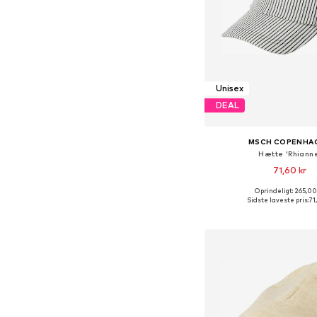
Unisex
DEAL
MSCH COPENHA
Hætte 'Rhiann
71,60 kr
Oprindeligt: 265,00
Tilgængelige størrelse
Sidste laveste pris:
71
Føj til indkøbs