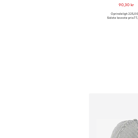
90,30 kr
+
2
Oprindeligt: 225,00
Tilgængelige størrelse
Sidste laveste pris:
77
Føj til indkøbs