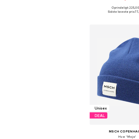
+
2
Oprindeligt: 225,00
Tilgængelige størrelse
Sidste laveste pris:
77
Føj til indkøbs
Unisex
DEAL
MSCH COPENHA
Hue 'Mojo'