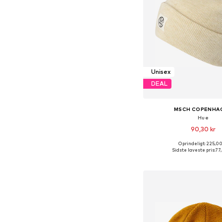
Unisex
DEAL
MSCH COPENHA
Hue
90,30 kr
Oprindeligt: 225,00
Tilgængelige størrelse
Sidste laveste pris:
77
Føj til indkøbs