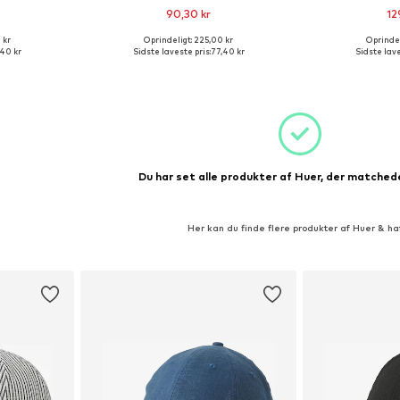
90,30 kr
12
+
2
 kr
Oprindeligt: 225,00 kr
Oprindel
r: 55-60
Tilgængelige størrelser: 55-60
Tilgængelige
,40 kr
Sidste laveste pris:
77,40 kr
Sidste lave
kurv
Føj til indkøbskurv
Føj til
Du har set alle produkter af Huer, der matchede
Her kan du finde flere produkter af Huer & ha