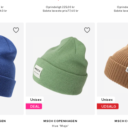
 kr
Oprindeligt: 225,00 kr
Oprindel
r: 55-60
Tilgængelige størrelser: 55-60
Tilgængelige
,40 kr
Sidste laveste pris:
77,40 kr
Sidste lave
kurv
Føj til indkøbskurv
Føj til
Unisex
Unisex
DEAL
UDSALG
GEN
MSCH COPENHAGEN
MSCH 
Hue 'Mojo'