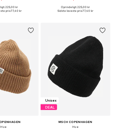
+
2
+
2
igt: 225,00 kr
Oprindeligt: 225,00 kr
 størrelser: 55-60
Tilgængelige størrelser: 55-60
ste pris:
77,40 kr
Sidste laveste pris:
77,40 kr
 indkøbskurv
Føj til indkøbskurv
Unisex
DEAL
COPENHAGEN
MSCH COPENHAGEN
Hue
Hue