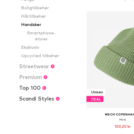
Føj til indkøbs
Boligtilbehør
Hårtilbehør
Handsker
Smartphone-
etuier
Eksklusiv
Upcycled tilbehør
Streetwear
Premium
Top 100
Unisex
Scandi Styles
DEAL
MSCH COPENHA
Hue
103,20 kr