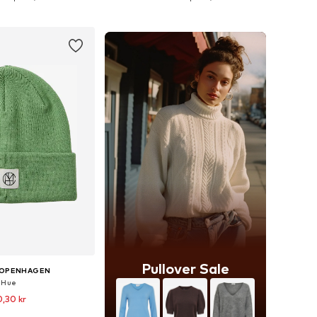
 indkøbskurv
Føj til indkøbskurv
Pullover Sale
COPENHAGEN
Hue
,30 kr