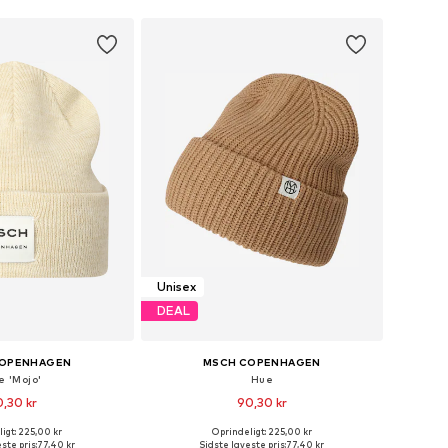
Unisex
DEAL
COPENHAGEN
MSCH COPENHAGEN
e 'Mojo'
Hue
,30 kr
90,30 kr
+
2
igt: 225,00 kr
Oprindeligt: 225,00 kr
 størrelser: 55-60
Tilgængelige størrelser: 55-60
ste pris:
77,40 kr
Sidste laveste pris:
77,40 kr