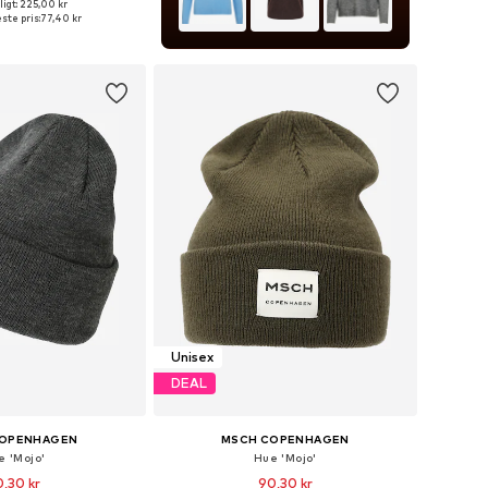
igt: 225,00 kr
 størrelser: 55-60
ste pris:
77,40 kr
 indkøbskurv
Unisex
DEAL
COPENHAGEN
MSCH COPENHAGEN
e 'Mojo'
Hue 'Mojo'
,30 kr
90,30 kr