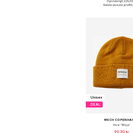
Oprindeligt: 225,00
Tilgængelige størrelse
Sidste laveste pris:
90
Føj til indkøbs
Unisex
DEAL
MSCH COPENHA
Hue 'Mojo'
90,30 kr