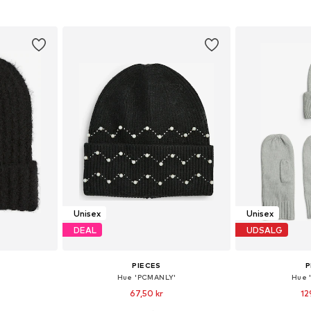
kurv
Føj til indkøbskurv
Føj til
Unisex
Unisex
DEAL
UDSALG
PIECES
P
Hue 'PCMANLY'
Hue 
67,50 kr
12