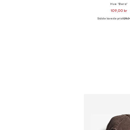
Hue 'Bera'
109,00 kr
Sidste laveste pris:
129,0
Tilgængelige størrelse
Føj til indkøbs