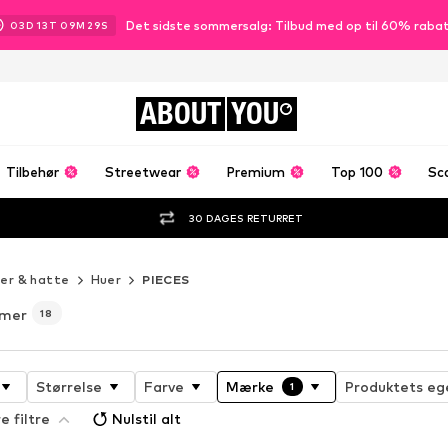
Det sidste sommersalg: Tilbud med op til 60% raba
03
D
13
T
09
M
27
S
ABOUT
YOU
Tilbehør
Streetwear
Premium
Top 100
Sc
30 DAGES RETURRET
er & hatte
Huer
PIECES
amer
18
Størrelse
Farve
Mærke
Produktets eg
1
e filtre
Nulstil alt