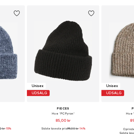
Unisex
Unisex
UDSALG
UDSALG
PIECES
P
Hue 'PCPyron'
Hue 
85,00 kr
89
0 kr
-15%
Sidste laveste pris:
99,00 kr
-14%
Oprindel
r: 55-60
Tilgængelige størrelser: 55-60
Tilgængelige
Sidste lave