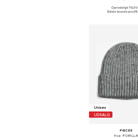
Oprindeligt: 115,00
Tilgængelige størrelse
Sidste laveste pris:
39
Føj til indkøbs
Unisex
UDSALG
PIECES
Hue 'PCMILLA