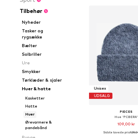
Tilbehør
Nyheder
Tasker og
rygsække
Bælter
Solbriller
Ure
Smykker
Tørklæder & sjaler
Huer & hatte
Unisex
UDSALG
Kasketter
Hatte
PIECES
Huer
Hue 'PCBERA'
Ørevarmere &
109,00 kr
pandebånd
Sidste laveste pris:
129,0
Tilgængelige størrelse
Punge