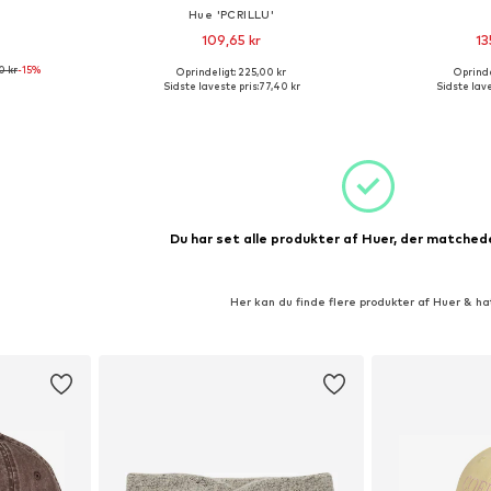
Hue 'PCRILLU'
109,65 kr
13
0 kr
-15%
Oprindeligt: 225,00 kr
Oprindel
r: 55-60
Tilgængelige størrelser: 55-60
Tilgængelige
Sidste laveste pris:
77,40 kr
Sidste lave
kurv
Føj til indkøbskurv
Føj til
Du har set alle produkter af Huer, der matchede
Her kan du finde flere produkter af Huer & ha