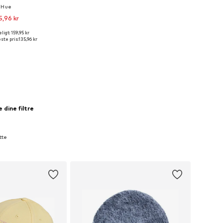
Hue
5,96 kr
igt: 159,95 kr
 størrelser: 55-60
ste pris:
135,96 kr
 indkøbskurv
 dine filtre
tte