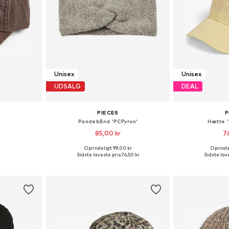
Unisex
Unisex
UDSALG
DEAL
PIECES
P
Pandebånd 'PCPyron'
Hætte 
85,00 kr
7
Oprindeligt: 99,00 kr
Oprindel
r: 55-60
Tilgængelige størrelser: 1
Tilgængelige
Sidste laveste pris:
76,50 kr
Sidste lave
kurv
Føj til indkøbskurv
Føj til