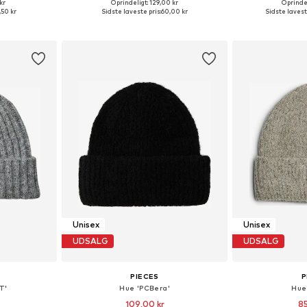
kr
Oprindeligt: 129,00 kr
Oprindel
r: 55-60
Tilgængelige størrelser: 55-60
Tilgængelige
,50 kr
Sidste laveste pris:
60,00 kr
Sidste lavest
kurv
Føj til indkøbskurv
Føj til
Unisex
Unisex
UDSALG
UDSALG
PIECES
P
T'
Hue 'PCBera'
Hue
109,00 kr
85