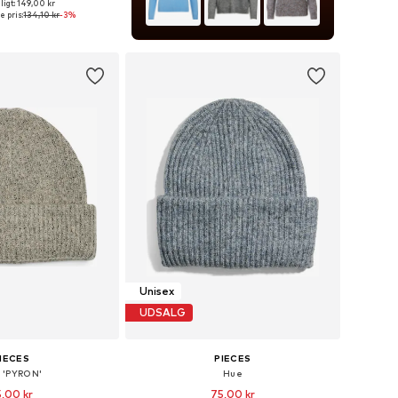
igt: 149,00 kr
 størrelser: 55-60
e pris:
134,10 kr
-3%
 indkøbskurv
Unisex
UDSALG
IECES
PIECES
 'PYRON'
Hue
,00 kr
75,00 kr