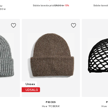
Sidste laveste pris:
129,00 kr
-15%
Sidste laveste
 kr
r: 55-60
Tilgængelige størrelser: 55-60
Tilgængelige
,00 kr
kurv
Føj til indkøbskurv
Føj til
Unisex
UDSALG
PIECES
P
'
Hue 'PCBERA'
Hue 