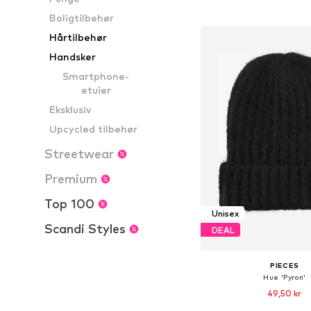
Føj til indkøbs
Boligtilbehør
Hårtilbehør
Handsker
Smartphone-
etuier
Eksklusiv
Upcycled tilbehør
Streetwear
Premium
Top 100
Unisex
Scandi Styles
DEAL
PIECES
Hue 'Pyron'
49,50 kr