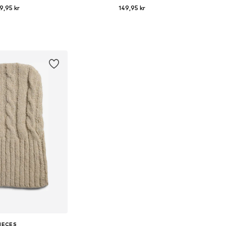
9,95 kr
149,95 kr
 størrelser: 55-60
Tilgængelige størrelser: 55-60
 indkøbskurv
Føj til indkøbskurv
IECES