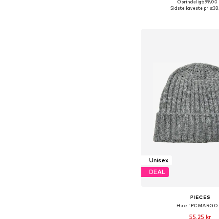
Oprindeligt: 99,00 
Tilgængelige størrelse
Sidste laveste pris:
38
Føj til indkøbs
Unisex
DEAL
PIECES
Hue 'PCMARGO
55,25 kr