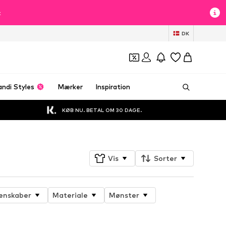
t
DK
andi Styles
Mærker
Inspiration
KØB NU. BETAL OM 30 DAGE.
Vis
Sorter
enskaber
Materiale
Mønster