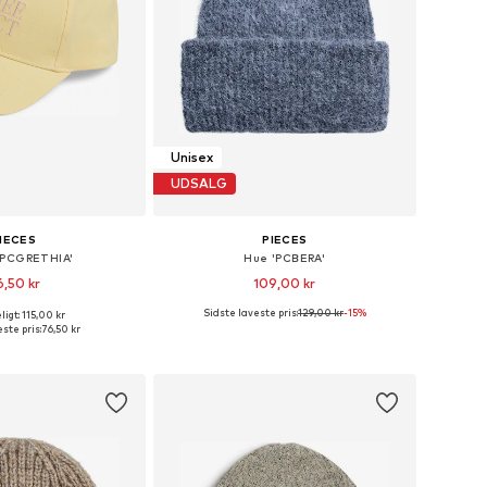
Unisex
UDSALG
IECES
PIECES
'PCGRETHIA'
Hue 'PCBERA'
6,50 kr
109,00 kr
Sidste laveste pris:
129,00 kr
-15%
igt: 115,00 kr
 størrelser: 55-60
Tilgængelige størrelser: 55-60
ste pris:
76,50 kr
 indkøbskurv
Føj til indkøbskurv