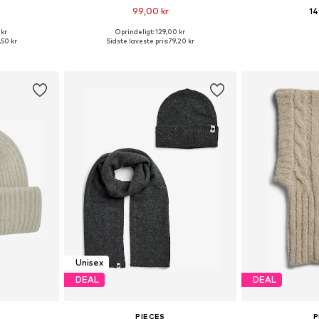
99,00 kr
14
 kr
Oprindeligt: 129,00 kr
r: 55-60
Tilgængelige størrelser: 55-60
Tilgængelige
,50 kr
Sidste laveste pris:
79,20 kr
kurv
Føj til indkøbskurv
Føj til
Unisex
DEAL
DEAL
PIECES
P