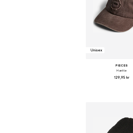
Unisex
PIECES
Hætte
129,95 kr
Tilgængelige størrelse
Føj til indkøbs