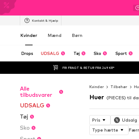
Kontakt & Hjælp
Kvinder
Mænd
Børn
Drops
UDSALG
Tøj
Sko
Sport
FRI FRAGT & RETUR FRA 249 KR*
Kvinder
Tilbehør
Hu
Alle
tilbudsvarer
Huer
(PIECES) til d
UDSALG
Tøj
Pris
Udsalg
Sko
Type hætte
Færr
Sport