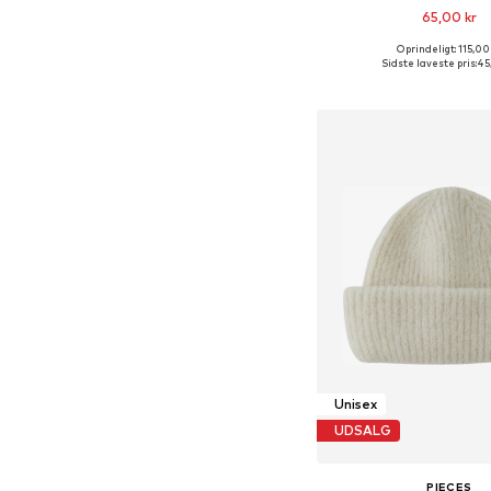
65,00 kr
Oprindeligt: 115,00
Tilgængelige størrelse
Sidste laveste pris:
45
Føj til indkøbs
Unisex
UDSALG
PIECES