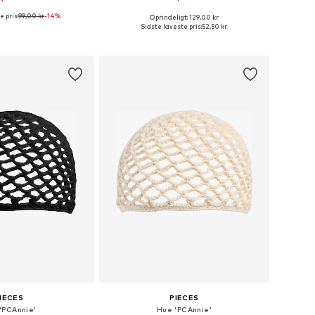
 pris:
99,00 kr
-14%
Oprindeligt: 129,00 kr
 størrelser: 55-60
Tilgængelige størrelser: 55-60
Sidste laveste pris:
52,50 kr
 indkøbskurv
Føj til indkøbskurv
IECES
PIECES
'PCAnnie'
Hue 'PCAnnie'