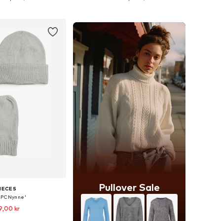
 indkøbskurv
Føj til indkøbskurv
Pullover Sale
IECES
'PCNynne'
9,00 kr