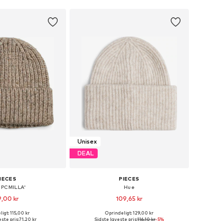
Unisex
DEAL
IECES
PIECES
'PCMILLA'
Hue
,00 kr
109,65 kr
igt: 115,00 kr
Oprindeligt: 129,00 kr
 størrelser: 55-60
Tilgængelige størrelser: 55-60
ste pris:
71,20 kr
Sidste laveste pris:
116,10 kr
-5%