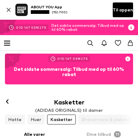
ABOUT YOU App
Til appen
(152.700)
Det sidste sommersalg: Tilbud med op
01
D
16
T
03
M
26
S
til 60% rabat
01
D
16
T
03
M
26
S
Det sidste sommersalg: Tilbud med op til 60%
rabat
Kasketter
(ADIDAS ORIGINALS) til damer
Hatte
Huer
Kasketter
Ørevarmere & pandebån
Alle varer
Dine tilbud
11