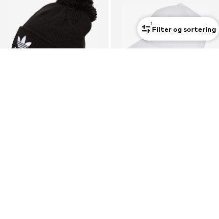
1
Filter og sortering
Unisex
DEAL
Unisex
ADIDAS ORIGINALS
ADIDAS ORIGINALS
Hue
Hætte 'Adicolor Classic Trefoil'
132,00 kr
Fra 149,00 kr
Oprindeligt: 209,00 kr
+
7
Sidste laveste pris:
123,75 kr