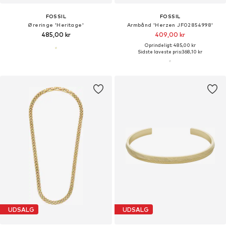
FOSSIL
FOSSIL
Øreringe 'Heritage'
Armbånd 'Herzen JF02854998'
485,00 kr
409,00 kr
Oprindeligt: 485,00 kr
Sidste laveste pris:
368,10 kr
UDSALG
UDSALG