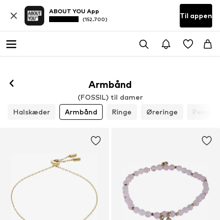
ABOUT YOU App
Til appen
(152.700)
Armbånd
(FOSSIL) til damer
Halskæder
Armbånd
Ringe
Øreringe
Pendan