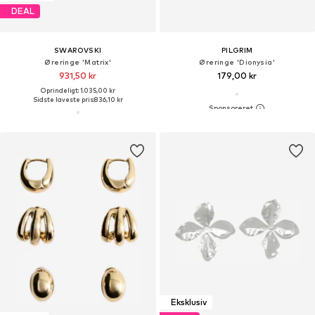
DEAL
SWAROVSKI
PILGRIM
Øreringe 'Matrix'
Øreringe 'Dionysia'
931,50 kr
179,00 kr
Oprindeligt: 1.035,00 kr
Sidste laveste pris:
836,10 kr
Eksklusiv