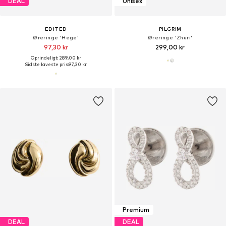
DEAL
Unisex
EDITED
PILGRIM
Øreringe 'Hege'
Øreringe 'Zhuri'
97,30 kr
299,00 kr
Oprindeligt: 289,00 kr
Sidste laveste pris:
97,30 kr
Premium
DEAL
DEAL