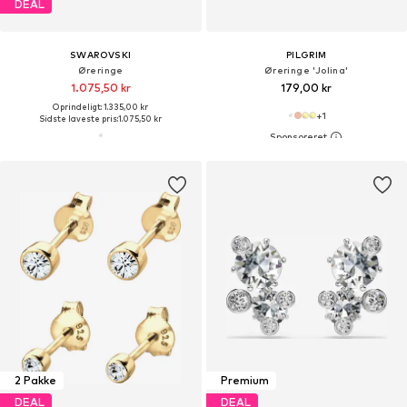
DEAL
SWAROVSKI
PILGRIM
Øreringe
Øreringe 'Jolina'
1.075,50 kr
179,00 kr
Oprindeligt: 1.335,00 kr
+
1
Sidste laveste pris:
1.075,50 kr
2 Pakke
Premium
DEAL
DEAL