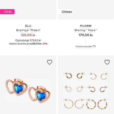
DEAL
Unisex
ELLI
PILGRIM
Øreringe 'Pfoten'
Ørering ' Haze '
225,00 kr
179,00 kr
Oprindeligt: 375,00 kr
Sidste laveste pris:
318,75 kr
-29%