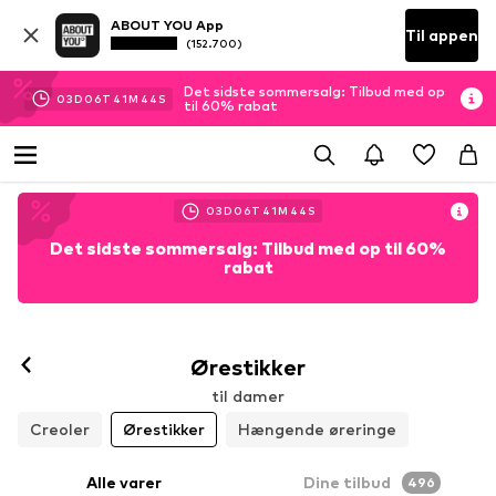
ABOUT YOU App
Til appen
(152.700)
Det sidste sommersalg: Tilbud med op
03
D
06
T
41
M
42
S
til 60% rabat
03
D
06
T
41
M
42
S
Det sidste sommersalg: Tilbud med op til 60%
rabat
Ørestikker
til damer
Creoler
Ørestikker
Hængende øreringe
Alle varer
Dine tilbud
496