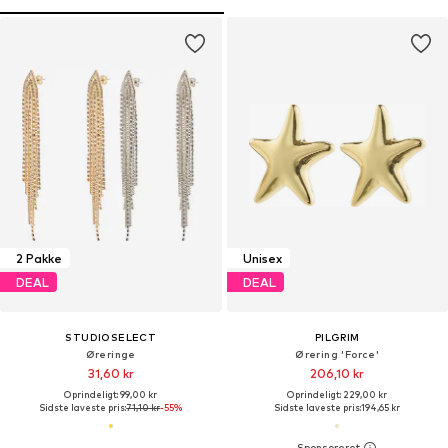
2 Pakke
Unisex
DEAL
DEAL
STUDIOSELECT
PILGRIM
Øreringe
Ørering 'Force'
31,60 kr
206,10 kr
Oprindeligt: 99,00 kr
Oprindeligt: 229,00 kr
Sidste laveste pris:
71,10 kr
-55%
Sidste laveste pris:
194,65 kr