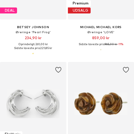
Premium
DEAL
UDSALG
BETSEY JOHNSON
MICHAEL MICHAEL KORS
Øreringe 'Pearl Frog'
Øreringe 'LOVE'
234,90 kr
859,00 kr
Oprindeligt: 261,00 kr
Sidste laveste pris:
965,00 kr
-11%
Sidste laveste pris:
221,85 kr