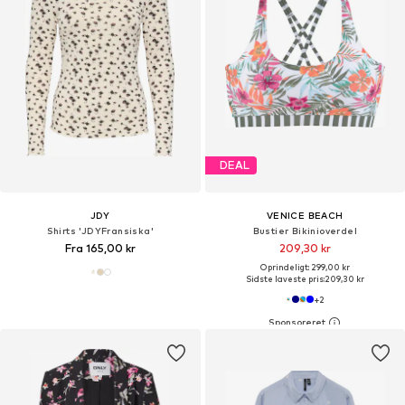
DEAL
JDY
VENICE BEACH
Shirts 'JDYFransiska'
Bustier Bikinioverdel
Fra 165,00 kr
209,30 kr
Oprindeligt: 299,00 kr
Sidste laveste pris:
209,30 kr
+
2