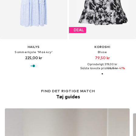
DEAL
HAILYS
KOROSHI
Sommerkjole 'Ma44cy'
Bluse
225,00 kr
79,50 kr
Oprindeligt: 319,00 kr
Sidste laveste pris:
135,15 kr
-41%
FIND DET RIGTIGE MATCH
Tøj guides