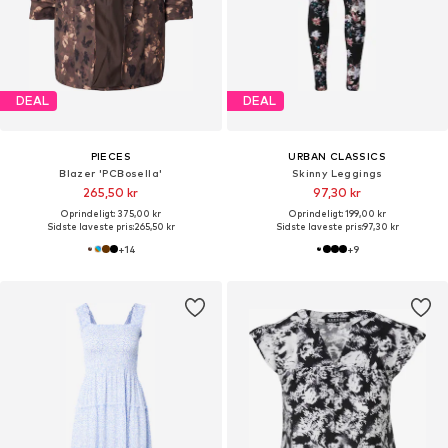
DEAL
DEAL
PIECES
URBAN CLASSICS
Blazer 'PCBosella'
Skinny Leggings
265,50 kr
97,30 kr
Oprindeligt: 375,00 kr
Oprindeligt: 199,00 kr
Sidste laveste pris:
265,50 kr
Sidste laveste pris:
97,30 kr
+
14
+
9