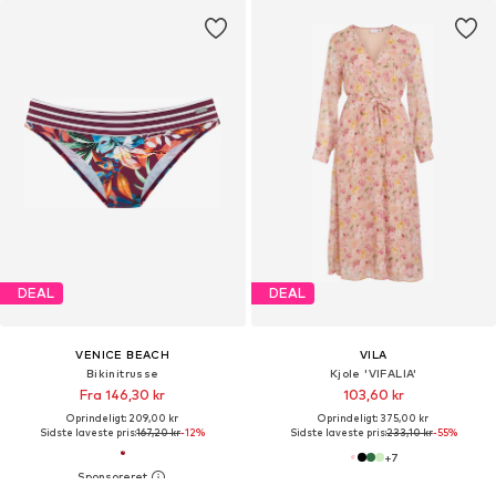
DEAL
DEAL
VENICE BEACH
VILA
Bikinitrusse
Kjole 'VIFALIA'
Fra 146,30 kr
103,60 kr
Oprindeligt: 209,00 kr
Oprindeligt: 375,00 kr
Sidste laveste pris:
167,20 kr
-12%
Sidste laveste pris:
233,10 kr
-55%
+
7