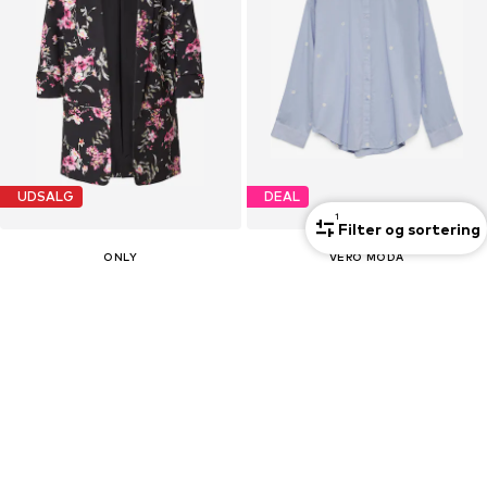
UDSALG
DEAL
1
Filter og sortering
ONLY
VERO MODA
Blazer 'ONLELLY'
Bluse 'VMOdona'
209,00 kr
184,50 kr
Oprindeligt: 359,00 kr
Oprindeligt: 299,00 kr
Sidste laveste pris:
177,65 kr
Sidste laveste pris:
82,00 kr