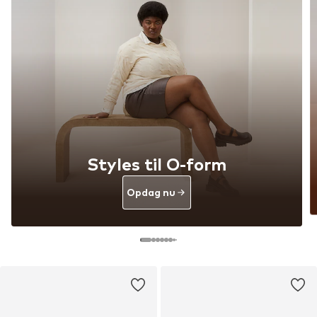
Styles til O-form
Opdag nu