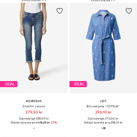
DEAL
DEAL
KOROSHI
JDY
Slimfit Jeans
Blusekjole 'JDYKAI'
279,50 kr
296,10 kr
Oprindeligt: 559,00 kr
Oprindeligt: 375,00 kr
Sidste laveste pris:
419,25 kr
-33%
Sidste laveste pris:
296,10 kr