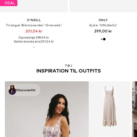
DEAL
O'NEILL
ONLY
Triangel Bikinioverdel 'Grenada'
Kjole 'ONLNelly'
201,04 kr
299,00 kr
Oprindeligt: 359,00 kr
Sidste laveste pris:
201,04 kr
TØJ
INSPIRATION TIL OUTFITS
Chryssanthi