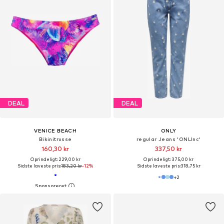
DEAL
DEAL
VENICE BEACH
ONLY
Bikinitrusse
regular Jeans 'ONLInc'
160,30 kr
337,50 kr
Oprindeligt: 229,00 kr
Oprindeligt: 375,00 kr
Sidste laveste pris:
183,20 kr
-12%
Sidste laveste pris:
318,75 kr
+
2