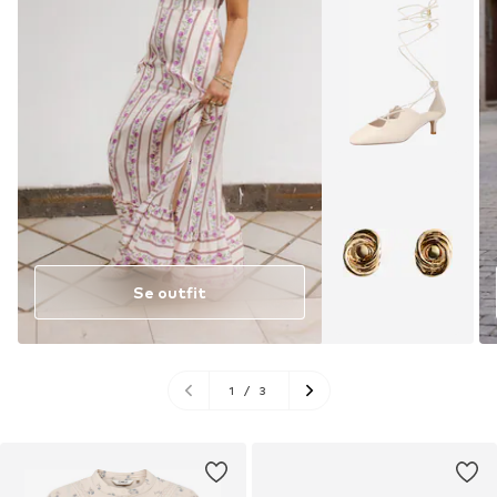
Se outfit
1
/
3