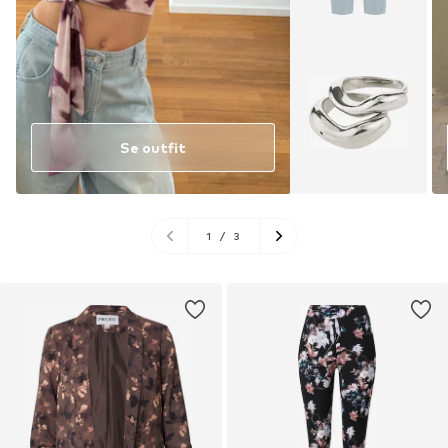
Se outfit
1
/
3