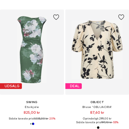
UDSALG
DEAL
SWING
OBJECT
Etuikjole
Bluse 'OBJJACIRA'
825,00 kr
87,60 kr
Sidste laveste pris:
1.035,00 kr
-20%
Oprindeligt: 299,00 kr
Sidste laveste pris:
197,10 kr
-55%