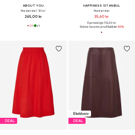
ABOUT YOU
HAPPINESS İSTANBUL
Nederdel 'Elis'
Nederdel
265,00 kr
35,60 kr
Oprindeligt: 115,00 kr
+
1
Sidste laveste pris:
71,20 kr
-50%
Eksklusiv
DEAL
DEAL