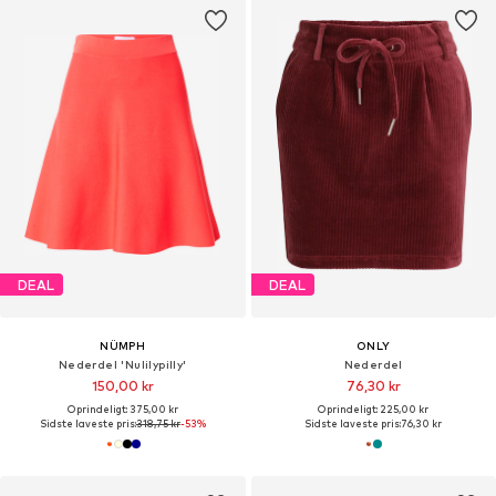
DEAL
DEAL
NÜMPH
ONLY
Nederdel 'Nulilypilly'
Nederdel
150,00 kr
76,30 kr
Oprindeligt: 375,00 kr
Oprindeligt: 225,00 kr
Sidste laveste pris:
318,75 kr
-53%
Sidste laveste pris:
76,30 kr