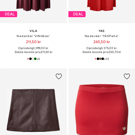
DEAL
DEAL
VILA
YAS
Nederdel 'VINitban'
Nederdel 'YASPella'
211,50 kr
265,50 kr
Oprindeligt: 299,00 kr
Oprindeligt: 375,00 kr
Sidste laveste pris:
211,50 kr
Sidste laveste pris:
250,75 kr
+
5
+
12