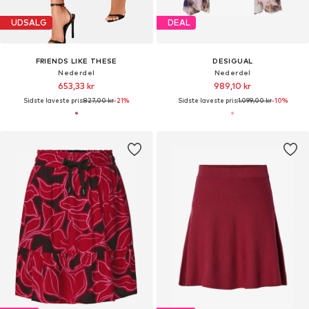
UDSALG
DEAL
FRIENDS LIKE THESE
DESIGUAL
Nederdel
Nederdel
653,33 kr
989,10 kr
Sidste laveste pris:
827,00 kr
-21%
Sidste laveste pris:
1.099,00 kr
-10%