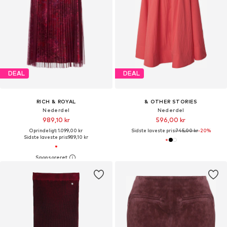
DEAL
DEAL
RICH & ROYAL
& OTHER STORIES
Nederdel
Nederdel
989,10 kr
596,00 kr
Oprindeligt: 1.099,00 kr
Sidste laveste pris:
745,00 kr
-20%
Sidste laveste pris:
989,10 kr