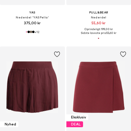
YAS
PULL&BEAR
Nederdel 'YASPella'
Nederdel
375,00 kr
55,60 kr
Oprindeligt: 199,00 kr
+
12
Sidste laveste pris:
55,60 kr
Eksklusiv
Nyhed
DEAL