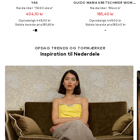
YAS
GUIDO MARIA KRETSCHMER WOMEN
Nederdel 'YASColea'
Nederdel 'Maura'
404,10 kr
185,40 kr
Oprindeligt: 449,00 kr
Oprindeligt: 449,00 kr
Sidste laveste pris:
381,65 kr
Sidste laveste pris:
185,40 kr
OPDAG TRENDS OG TOPMÆRKER
Inspiration til Nederdele