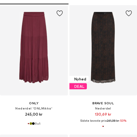
Nyhed
DEAL
ONLY
BRAVE SOUL
Nederdel 'ONLMikka'
Nederdel
245,00 kr
130,69 kr
Sidste laveste pris:
261,38 kr
-50%
+
1