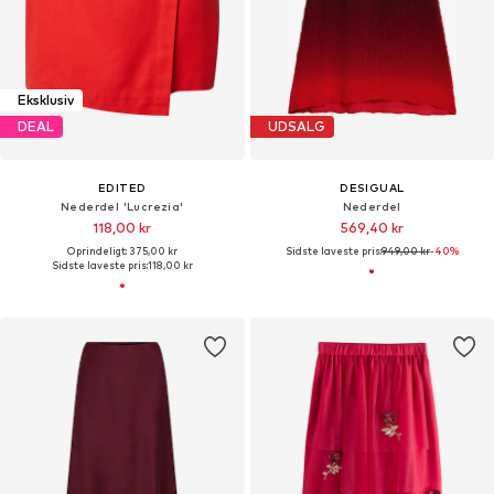
Eksklusiv
DEAL
UDSALG
EDITED
DESIGUAL
Nederdel 'Lucrezia'
Nederdel
118,00 kr
569,40 kr
Oprindeligt: 375,00 kr
Sidste laveste pris:
949,00 kr
-40%
Sidste laveste pris:
118,00 kr