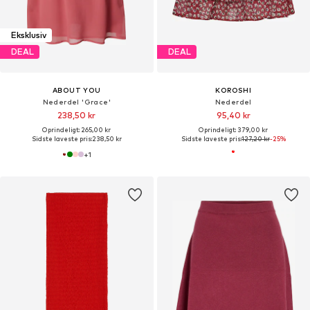
Eksklusiv
DEAL
DEAL
ABOUT YOU
KOROSHI
Nederdel 'Grace'
Nederdel
238,50 kr
95,40 kr
Oprindeligt: 265,00 kr
Oprindeligt: 379,00 kr
Sidste laveste pris:
238,50 kr
Sidste laveste pris:
127,20 kr
-25%
+
1