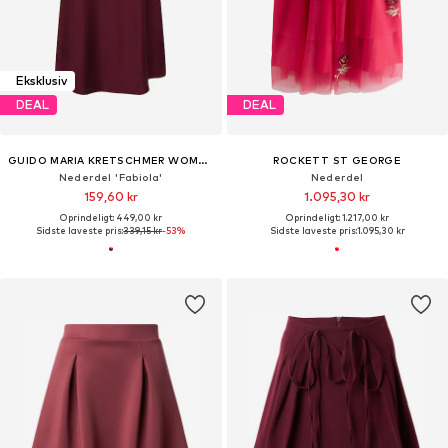
Eksklusiv
DEAL
DEAL
GUIDO MARIA KRETSCHMER WOMEN
ROCKETT ST GEORGE
Nederdel 'Fabiola'
Nederdel
159,60 kr
1.095,30 kr
Oprindeligt: 449,00 kr
Oprindeligt: 1.217,00 kr
Sidste laveste pris:
339,15 kr
-53%
Sidste laveste pris:
1.095,30 kr