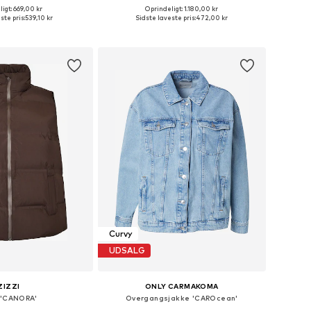
igt: 669,00 kr
Oprindeligt: 1.180,00 kr
Tilgængelige størrelser: XL, XXL, XXXL, 4XL
Tilgængelige størrelser: XL, XXL, XXXL
ste pris:
539,10 kr
Sidste laveste pris:
472,00 kr
 indkøbskurv
Føj til indkøbskurv
Curvy
UDSALG
ZIZZI
ONLY CARMAKOMA
 'CANORA'
Overgangsjakke 'CAROcean'