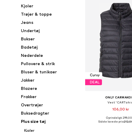
Kjoler
Trøjer & toppe
Jeans
Undertøj
Bukser
Badetøj
Nederdele
Pullovere & strik
Bluser & tunikaer
Curvy
Jakker
DEAL
Blazere
Frakker
ONLY CARMAKO
Vest 'CARTahi
Overtrøjer
106,00 kr
Buksedragter
Oprindeligt: 299,00
Tilgængelige størrelser: XL
Plus size tøj
Sidste laveste pris:
212,0
Føj til indkøbs
Kjoler