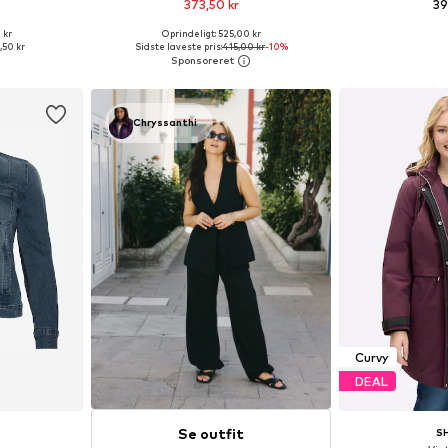
373,50 kr
39
 kr
Oprindeligt: 525,00 kr
Tilgængelige størrelser: XXL, XXXL, 4XL, 5XL, 6XL, 7XL
Tilgængelige størrelser: XXL, 4XL, 5XL, 6XL, 7XL
Fås i ma
,50 kr
Sidste laveste pris:
415,00 kr
-10%
kurv
Føj til indkøbskurv
Føj til
Chryssanthi
Curvy
DEAL
Se outfit
S