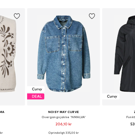
kurv
Føj til indkøbskurv
Føj til
Curvy
DEAL
Curvy
MA
NOISY MAY CURVE
Overgangsjakke 'NMALVA'
Funk
206,10 kr
53
 kr
Oprindeligt: 335,00 kr
Tilgængelige størrelser: XL-XXL, XXXL-4XL, 5XL-6XL
Tilgængelige størrelser: XXL, XXXL, 4XL, 5XL, 6XL, 7XL
Fås i ma