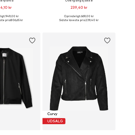
terparka
Overgangsjakke
4,10 kr
239,40 kr
igt: 949,00 kr
Oprindeligt: 669,00 kr
nge størrelser
Tilgængelige størrelser: XXL-XXXL
ste pris:
806,65 kr
Sidste laveste pris:
239,40 kr
 indkøbskurv
Føj til indkøbskurv
Curvy
UDSALG