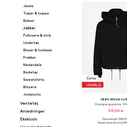
Jeans
Trøjer & toppe
Bukser
Jakker
Pullovere & strik
Undertøj
Bluser & tunikaer
Frakker
Nederdele
Badetøj
Curvy
Sweatshirts
UDSALG
Blazere
Jumpsuits
VERO MODA CU
Ventetøj
Overgangsparka 'V
Anledninger
319,00 kr
Eksklusiv
Oprindeligt: 359,00
Sidste laveste pris:
209
Upcycled mode