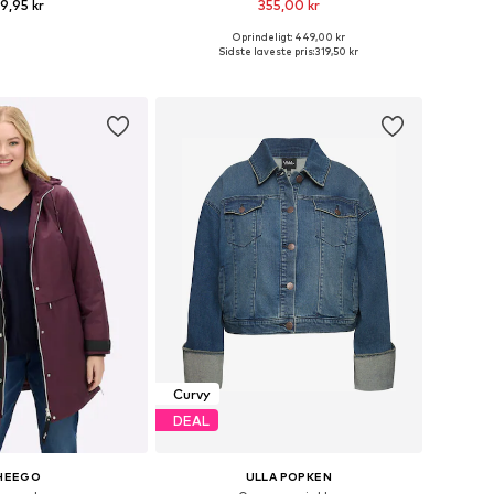
9,95 kr
355,00 kr
Oprindeligt: 449,00 kr
nge størrelser
Fås i mange størrelser
Sidste laveste pris:
319,50 kr
 indkøbskurv
Føj til indkøbskurv
Curvy
DEAL
HEEGO
ULLA POPKEN