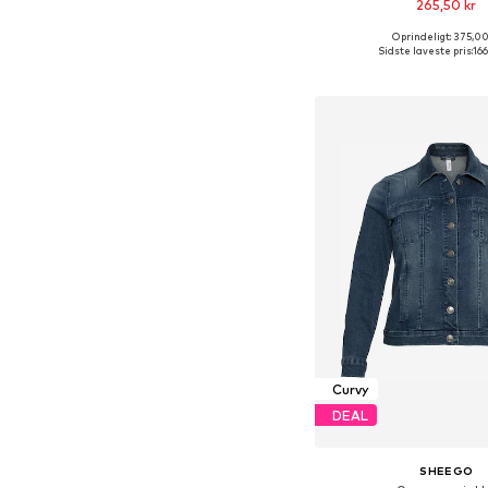
265,50 kr
Oprindeligt: 375,00
Sidste laveste pris:
166
Føj til indkøbs
Curvy
DEAL
SHEEGO