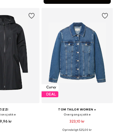
 indkøbskurv
Curvy
DEAL
ZIZZI
TOM TAILOR WOMEN +
tionsjakke
Overgangsjakke
9,96 kr
323,10 kr
Oprindeligt: 525,00 kr
nge størrelser
Tilgængelige størrelser: XXL, 4XL, 5XL, 6XL, 7XL