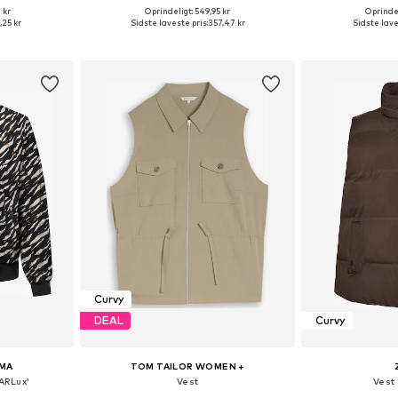
 kr
Oprindeligt: 549,95 kr
Oprindel
L, XXL, XXXL
Tilgængelige størrelser: XXL, XXXL, 4XL, 5XL, 6XL
,25 kr
Sidste laveste pris:
357,47 kr
Sidste lave
kurv
Føj til indkøbskurv
Føj til
Curvy
DEAL
Curvy
MA
TOM TAILOR WOMEN +
ARLux'
Vest
Vest