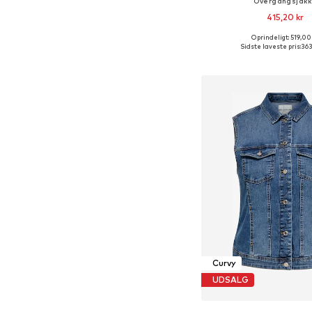
Overgangsjak
415,20 kr
Oprindeligt: 519,00
Fås i mange større
Sidste laveste pris:
363
Føj til indkøbs
Curvy
UDSALG