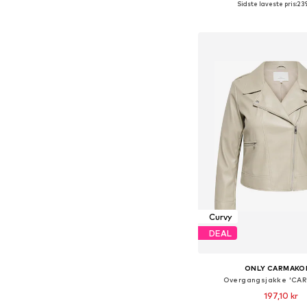
Sidste laveste pris:
239
Føj til indkøbs
Curvy
DEAL
ONLY CARMAKO
Overgangsjakke 'CA
197,10 kr