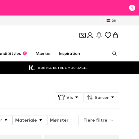
t
DK
andi Styles
Mærker
Inspiration
KØB NU. BETAL OM 30 DAGE.
Vis
Sorter
r
Materiale
Mønster
Produktets egenskaber
Flere filtre