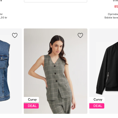
ke
Vin
85
 kr
Oprindel
lser
Fås i ma
,30 kr
Sidste lave
kurv
Føj til
Curvy
Curvy
DEAL
DEAL