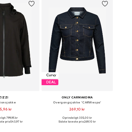
Curvy
DEAL
ZIZZI
ONLY CARMAKOMA
tionsjakke
Overgangsjakke 'CARWespa'
5,96 kr
269,10 kr
igt: 799,95 kr
Oprindeligt: 335,00 kr
Tilgængelige størrelser: XL-XXL, XXXL-4XL, 5XL-6XL, 7XL-8XL
Fås i mange størrelser
ste pris:
543,97 kr
Sidste laveste pris:
269,10 kr
 indkøbskurv
Føj til indkøbskurv