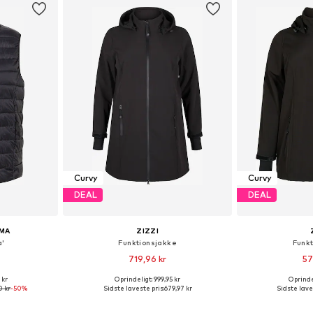
Curvy
Curvy
DEAL
DEAL
MA
ZIZZI
a'
Funktionsjakke
Funk
719,96 kr
57
 kr
Oprindeligt: 999,95 kr
Oprindel
-XXL, XXXL-4XL
Fås i mange størrelser
0 kr
-50%
Sidste laveste pris:
679,97 kr
Sidste lave
kurv
Føj til indkøbskurv
Føj til