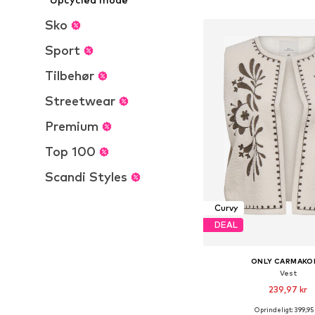
Føj til indkøbs
Sko
Sport
Tilbehør
Streetwear
Premium
Top 100
Scandi Styles
Curvy
DEAL
ONLY CARMAKO
Vest
239,97 kr
Oprindeligt: 399,95