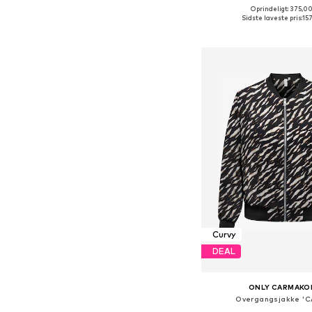
Oprindeligt: 375,00
Tilgængelige størrelser: X
Sidste laveste pris:
157
Føj til indkøbs
Curvy
DEAL
ONLY CARMAKO
Overgangsjakke 'C