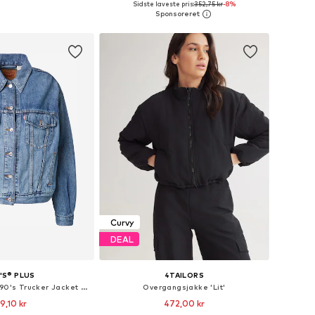
Sidste laveste pris:
352,75 kr
-8%
 indkøbskurv
Føj til indkøbskurv
Curvy
DEAL
I'S® PLUS
4TAILORS
Overgangsjakke '90's Trucker Jacket (Plus Size)'
Overgangsjakke 'Lit'
9,10 kr
472,00 kr