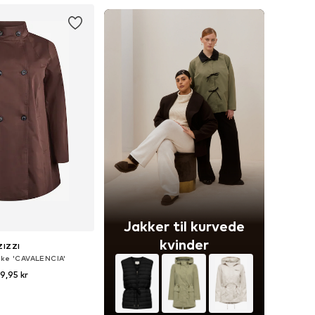
Jakker til kurvede
kvinder
ZIZZI
kke 'CAVALENCIA'
9,95 kr
nge størrelser