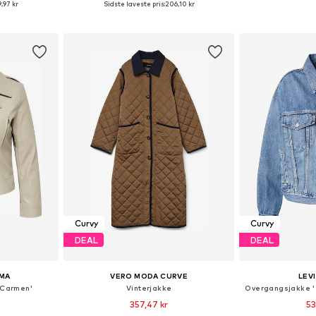
,97 kr
Sidste laveste pris:
206,10 kr
kurv
Føj til indkøbskurv
Føj til
Curvy
Curvy
DEAL
DEAL
MA
VERO MODA CURVE
LEV
RCarmen'
Vinterjakke
357,47 kr
53