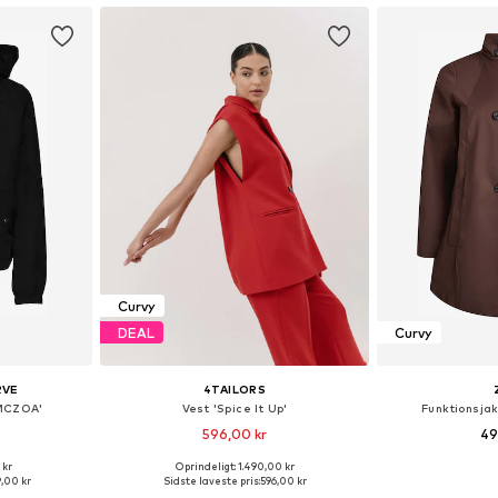
Curvy
DEAL
Curvy
RVE
4TAILORS
MCZOA'
Vest 'Spice It Up'
Funktionsja
596,00 kr
49
 kr
Oprindeligt: 1.490,00 kr
Tilgængelige størrelser: XXL, XXXL, 4XL, 5XL, 6XL
Tilgængelige størrelser: XL, XXL, XXXL
Fås i ma
,00 kr
Sidste laveste pris:
596,00 kr