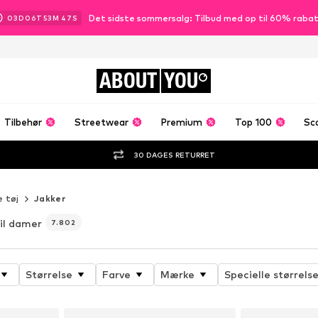
Det sidste sommersalg: Tilbud med op til 60% raba
03
D
06
T
53
M
45
S
ABOUT
YOU
Tilbehør
Streetwear
Premium
Top 100
Sc
30 DAGES RETURRET
e tøj
Jakker
til damer
7.802
Størrelse
Farve
Mærke
Specielle størrelse