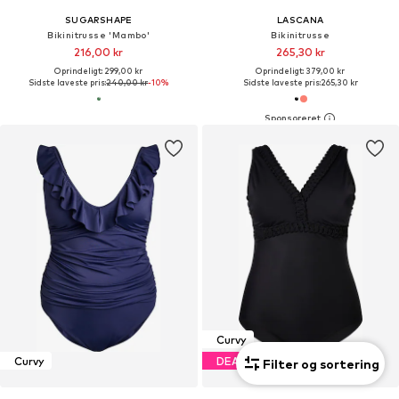
SUGARSHAPE
LASCANA
Bikinitrusse 'Mambo'
Bikinitrusse
216,00 kr
265,30 kr
Oprindeligt: 299,00 kr
Oprindeligt: 379,00 kr
Sidste laveste pris:
240,00 kr
-10%
Sidste laveste pris:
265,30 kr
Curvy
Curvy
DEAL
Filter og sortering