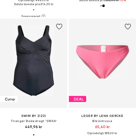
Oprindeligt: 449,00 kr
Sidste laveste pris:
262,00 kr
-10%
Sidste laveste pris:
314,30 kr
Curvy
DEAL
SWIM BY ZIZZI
LEGER BY LENA GERCKE
Triangel Badedragt 'SRIKA'
Bikinitrusse
449,96 kr
65,40 kr
Oprindeligt: 189,00 kr