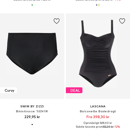
Curvy
DEAL
SWIM BY ZIZZI
LASCANA
Bikinitrusse 'SENYA'
Balconette Badedragt
229,95 kr
Fra 398,30 kr
Oprindeligt: 569,00 kr
Sidste laveste pris:
455,20 kr
-12%