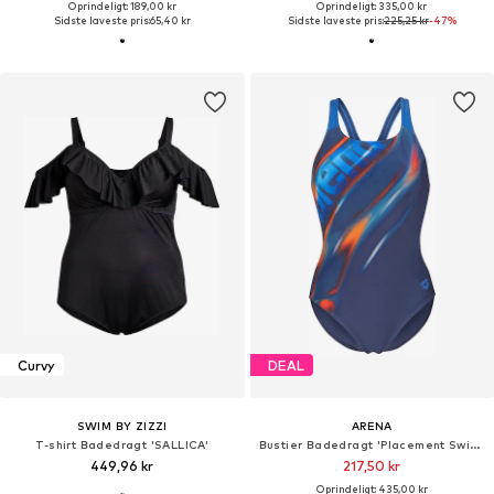
Oprindeligt: 189,00 kr
Oprindeligt: 335,00 kr
Sidste laveste pris:
65,40 kr
Sidste laveste pris:
225,25 kr
-47%
Curvy
DEAL
SWIM BY ZIZZI
ARENA
T-shirt Badedragt 'SALLICA'
Bustier Badedragt 'Placement Swim Pro Back'
449,96 kr
217,50 kr
Oprindeligt: 435,00 kr