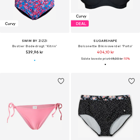
Curvy
Curvy
DEAL
SWIM BY ZIZZI
SUGARSHAPE
Bustier Badedragt 'Kitrin'
Balconette Bikinioverdel 'Porto'
539,96 kr
404,10 kr
Sidste laveste pris:
449,00 kr
-10%