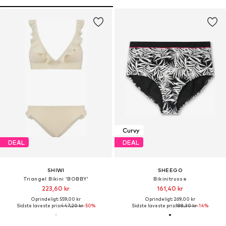
Curvy
DEAL
DEAL
SHIWI
SHEEGO
Triangel Bikini 'BOBBY'
Bikinitrusse
223,60 kr
161,40 kr
Oprindeligt: 559,00 kr
Oprindeligt: 269,00 kr
Sidste laveste pris:
447,20 kr
-50%
Sidste laveste pris:
188,30 kr
-14%