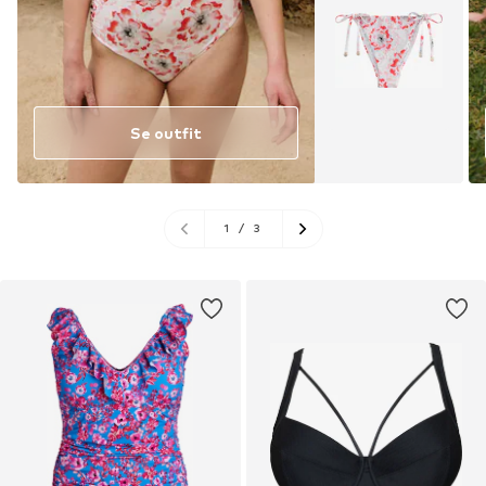
Se outfit
1
/
3