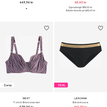
449,96 kr
65,40 kr
Oprindeligt: 189,00 kr
Sidste laveste pris:
65,40 kr
Curvy
DEAL
NEXT
LASCANA
T-shirt Bikinioverdel
Bikinitrusse
578,00 kr
160,30 kr