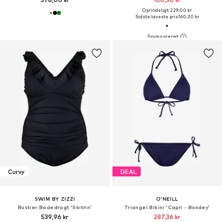
Oprindeligt: 229,00 kr
Sidste laveste pris:
160,30 kr
Curvy
DEAL
SWIM BY ZIZZI
O'NEILL
Bustier Badedragt 'Skitrin'
Triangel Bikini 'Capri - Bondey'
539,96 kr
287,36 kr