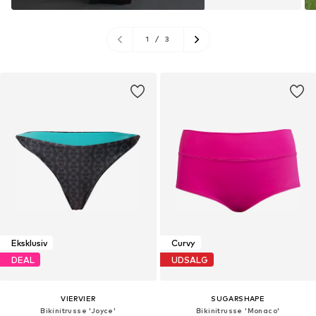
1
/
3
Eksklusiv
Curvy
DEAL
UDSALG
VIERVIER
SUGARSHAPE
Bikinitrusse 'Joyce'
Bikinitrusse 'Monaco'