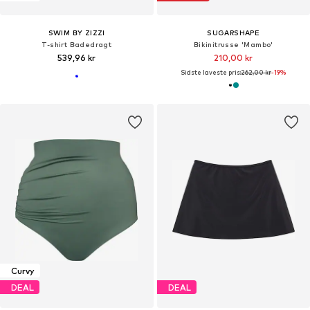
SWIM BY ZIZZI
SUGARSHAPE
T-shirt Badedragt
Bikinitrusse 'Mambo'
539,96 kr
210,00 kr
Sidste laveste pris:
262,00 kr
-19%
Curvy
DEAL
DEAL