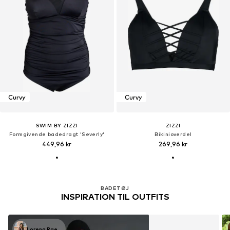
Curvy
Curvy
SWIM BY ZIZZI
ZIZZI
Formgivende badedragt 'Severly'
Bikinioverdel
449,96 kr
269,96 kr
BADETØJ
INSPIRATION TIL OUTFITS
Lorena Rae