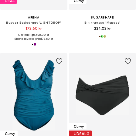
DEAL
Curvy
ARENA
SUGARSHAPE
Bustier Badedragt 'LIGHTDROP'
Bikinitrusse 'Monaco'
173,60 kr
224,03 kr
Oprindeligt: 248,00 kr
Sidste laveste pris:
173,60 kr
Curvy
Curvy
UDSALG