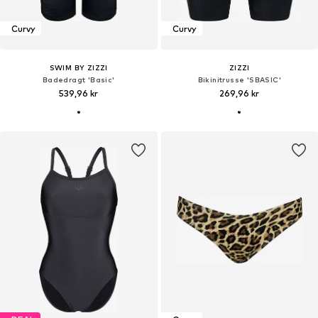
Curvy
Curvy
SWIM BY ZIZZI
ZIZZI
Badedragt 'Basic'
Bikinitrusse 'SBASIC'
539,96 kr
269,96 kr