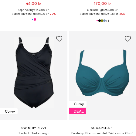
46,00 kr
170,00 kr
Oprindeligt: 149,00 kr
Oprindeligt: 262,00 kr
Sidste laveste pris:
59,50 kr
-22%
Sidste laveste pris:
261,38 kr
-35%
+
1
Curvy
Curvy
DEAL
SWIM BY ZIZZI
SUGARSHAPE
T-shirt Badedragt
Push-up Bikinioverdel 'Valencia Chic'