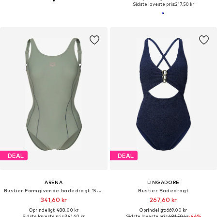
Sidste laveste pris:
217,50 kr
DEAL
DEAL
ARENA
LINGADORE
Bustier Formgivende badedragt 'SHAPEWEAR ERIKA B-CUP'
Bustier Badedragt
341,60 kr
267,60 kr
Oprindeligt: 488,00 kr
Oprindeligt: 669,00 kr
Sidste laveste pris:
341,60 kr
Sidste laveste pris:
481,50 kr
-44%