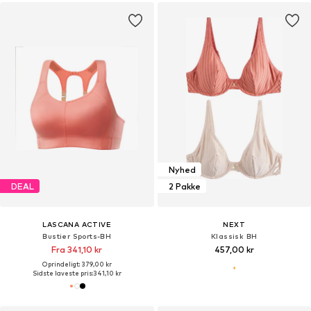
Nyhed
DEAL
2 Pakke
LASCANA ACTIVE
NEXT
Bustier Sports-BH
Klassisk BH
Fra 341,10 kr
457,00 kr
Oprindeligt: 379,00 kr
Sidste laveste pris:
341,10 kr