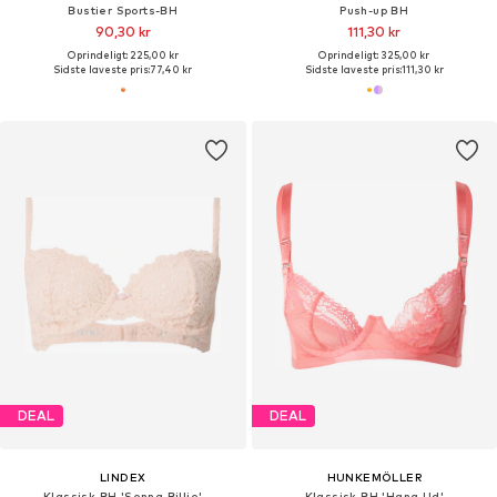
Bustier Sports-BH
Push-up BH
90,30 kr
111,30 kr
Oprindeligt: 225,00 kr
Oprindeligt: 325,00 kr
Sidste laveste pris:
77,40 kr
Sidste laveste pris:
111,30 kr
DEAL
DEAL
LINDEX
HUNKEMÖLLER
Klassisk BH 'Senna Billie'
Klassisk BH 'Hana Ud'