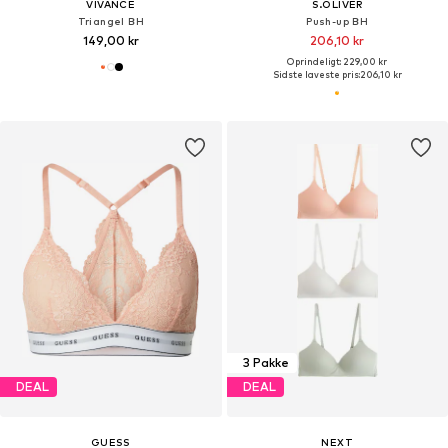
VIVANCE
S.OLIVER
Triangel BH
Push-up BH
149,00 kr
206,10 kr
Oprindeligt: 229,00 kr
Sidste laveste pris:
206,10 kr
3 Pakke
DEAL
DEAL
GUESS
NEXT