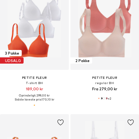
3 Pakke
UDSALG
2 Pakke
PETITE FLEUR
PETITE FLEUR
T-shirt BH
regular BH
189,00 kr
Fra 279,00 kr
Oprindeligt: 299,00 kr
+
2
Sidste laveste pris:
170,10 kr