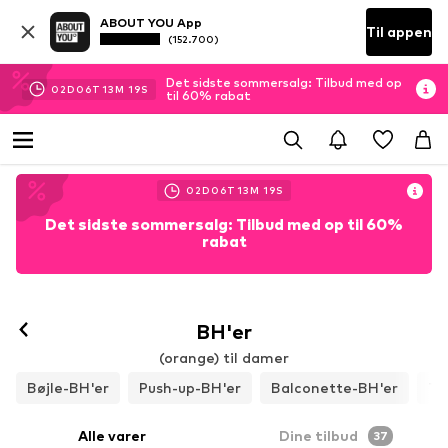
ABOUT YOU App
Til appen
(152.700)
Det sidste sommersalg: Tilbud med op
02
D
06
T
13
M
17
S
til 60% rabat
02
D
06
T
13
M
17
S
Det sidste sommersalg: Tilbud med op til 60%
rabat
BH'er
(orange) til damer
Bøjle-BH'er
Push-up-BH'er
Balconette-BH'er
T-
Alle varer
Dine tilbud
37