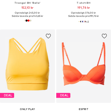
Triangel BH 'Belle'
T-shirt BH
152,10 kr
191,76 kr
Oprindeligt: 245,00 kr
Oprindeligt: 376,00 kr
Sidste laveste pris:
143,65 kr
Sidste laveste pris:
191,76 kr
+
2
DEAL
DEAL
ONLY PLAY
ESPRIT