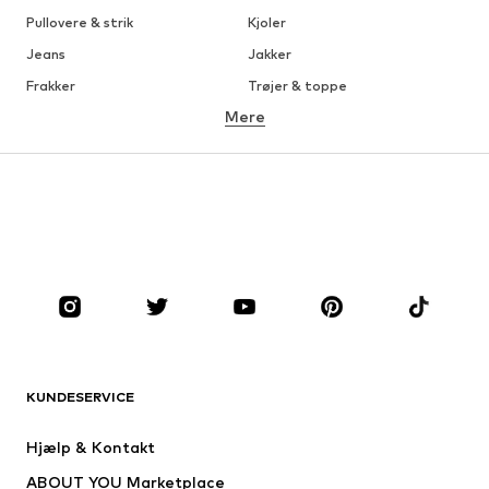
Pullovere & strik
Kjoler
Jeans
Jakker
Frakker
Trøjer & toppe
Mere
Bukser
Undertøj
Nederdele
Bluser & tunikaer
Overtrøjer
Blazere
Badetøj
Buksedragter
Plus sized
Ventetøj
Sko
Sport
Tilbehør
Premium
TØJ
KUNDESERVICE
Nyheder
Trending
Kjoler
Jeans
Hjælp & Kontakt
Trøjer & toppe
Bukser
ABOUT YOU Marketplace