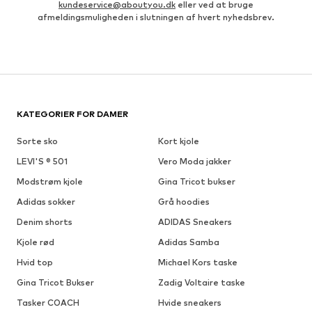
kundeservice@aboutyou.dk
eller ved at bruge
afmeldingsmuligheden i slutningen af hvert nyhedsbrev.
KATEGORIER FOR DAMER
Sorte sko
Kort kjole
LEVI'S ® 501
Vero Moda jakker
Modstrøm kjole
Gina Tricot bukser
Adidas sokker
Grå hoodies
Denim shorts
ADIDAS Sneakers
Kjole rød
Adidas Samba
Hvid top
Michael Kors taske
Gina Tricot Bukser
Zadig Voltaire taske
Tasker COACH
Hvide sneakers