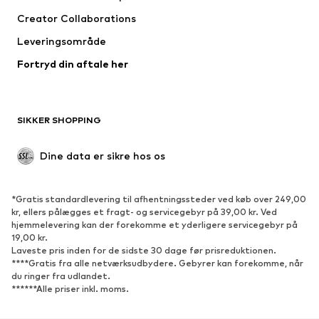
Jakker
Pullovere & strik
Creator Collaborations
Undertøj
Bluser & tunikaer
Leveringsområde
Frakker
Nederdele
Fortryd din aftale her
Badetøj
Overtrøjer
Blazere
Buksedragter
Plus size tøj
Ventetøj
SIKKER SHOPPING
Anledninger
Eksklusiv
Upcycled mode
Dine data er sikre hos os
SKO
*Gratis standardlevering til afhentningssteder ved køb over 249,00
Nyheder
Trending
kr, ellers pålægges et fragt- og servicegebyr på 39,00 kr. Ved
hjemmelevering kan der forekomme et yderligere servicegebyr på
Sneakers
Ankelstøvler
19,00 kr.
Pumps & høje hæle
Støvler
Laveste pris inden for de sidste 30 dage før prisreduktionen.
****Gratis fra alle netværksudbydere. Gebyrer kan forekomme, når
Sandaler
Lave sko
du ringer fra udlandet.
******Alle priser inkl. moms.
Sportssko
Ballerinasko
Pantoletter
Hjemmesko