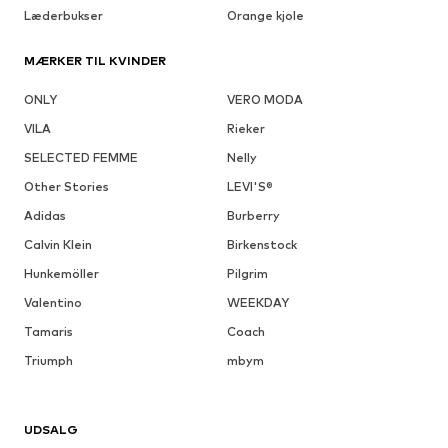
Læderbukser
Orange kjole
MÆRKER TIL KVINDER
ONLY
VERO MODA
VILA
Rieker
SELECTED FEMME
Nelly
Other Stories
LEVI'S®
Adidas
Burberry
Calvin Klein
Birkenstock
Hunkemöller
Pilgrim
Valentino
WEEKDAY
Tamaris
Coach
Triumph
mbym
UDSALG