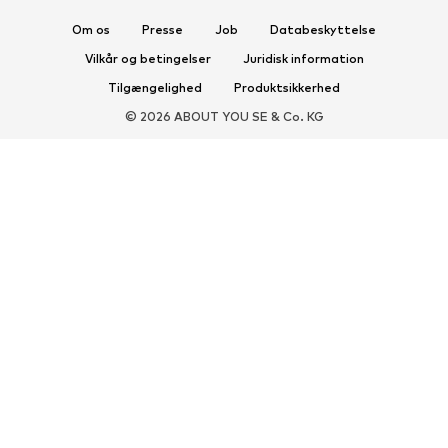
Eksklusiv
Om os
Presse
Job
Databeskyttelse
Vilkår og betingelser
Juridisk information
SPORT
Tilgængelighed
Produktsikkerhed
Sportstøj
Sportstyper
© 2026 ABOUT YOU SE & Co. KG
Sportssko
Sportsrygsække & tasker
Sportstilbehør
TILBEHØR
Nyheder
Tasker og rygsække
Smykker
Tørklæder & sjaler
Huer & hatte
Bælter
Punge
Solbriller
Ure
Boligtilbehør
Hårtilbehør
Handsker
Smartphone-etuier
Eksklusiv
Upcycled tilbehør