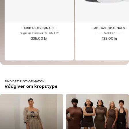
ADIDAS ORIGINALS
ADIDAS ORIGINALS
ADIDAS PERFORMANCE
ADIDAS ORIGINALS
ADIDAS PERFORMANCE
ADIDAS ORIGINALS
regular Bukser 'SPRNTR'
Sokker
regular Bukser 'SPRNTR'
Sportssko
Triangel Sports-BH
Sokker
335,00 kr
135,00 kr
1.035,00 kr
335,00 kr
375,00 kr
135,00 kr
FIND DET RIGTIGE MATCH
Rådgiver om kropstype