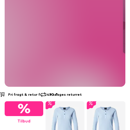
Fri fragt & retur fra 249 kr*
30 dages returret
%
Tilbud