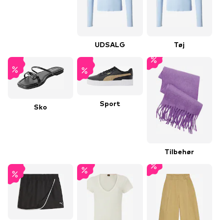
UDSALG
Tøj
Sport
Sko
Tilbehør