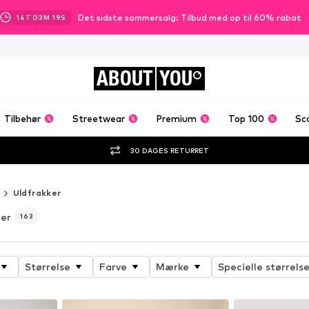
Det sidste sommersalg: Tilbud med op til 60% rabat
14
T
03
M
17
S
ABOUT
YOU
Tilbehør
Streetwear
Premium
Top 100
Sc
30 DAGES RETURRET
Uldfrakker
mer
163
Størrelse
Farve
Mærke
Specielle størrelse