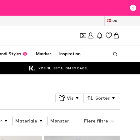
DK
andi Styles
Mærker
Inspiration
KØB NU. BETAL OM 30 DAGE.
Vis
Sorter
r
Materiale
Mønster
Produktets egenskaber
Flere filtre