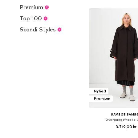
Føj til indkøbs
Premium
Top 100
Scandi Styles
Nyhed
Premium
SAMSØE SAMS
Overgangsfrakke '
3.719,00 kr
Tilgængelige størrelser: XS