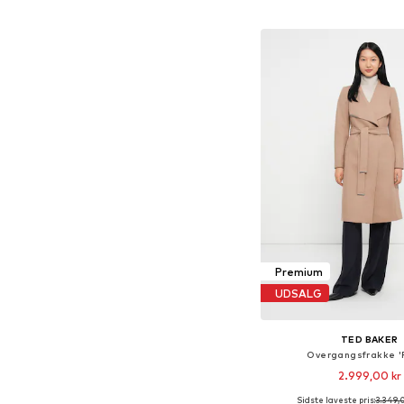
Føj til indkøbs
Premium
UDSALG
TED BAKER
Overgangsfrakke '
2.999,00 kr
Sidste laveste pris:
3.349,