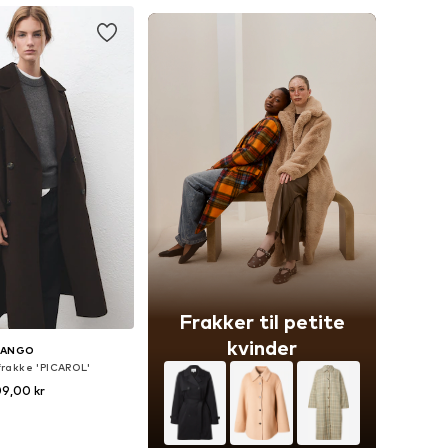
Frakker til petite
kvinder
ANGO
rakke 'PICAROL'
09,00 kr
størrelser: S, M, L