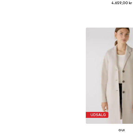
4.659,00 kr
Tilgængelige størrelser: XS
Føj til indkøbs
UDSALG
OUI