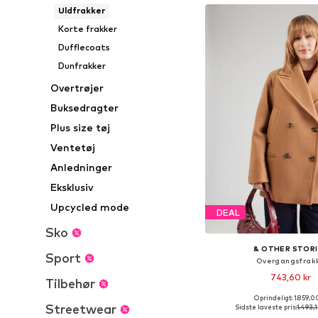
Uldfrakker
Korte frakker
Dufflecoats
Dunfrakker
Overtrøjer
Buksedragter
Plus size tøj
Ventetøj
Anledninger
Eksklusiv
Upcycled mode
DEAL
Sko
& OTHER STOR
Sport
Overgangsfrak
743,60 kr
Tilbehør
Oprindeligt: 1.859,0
Tilgængelige størrels
Streetwear
Sidste laveste pris:
1.493,1