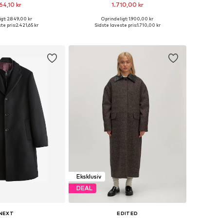
64,10 kr
1.710,00 kr
gt: 2.849,00 kr
Oprindeligt: 1.900,00 kr
nge størrelser
Tilgængelige størrelser: XS, S, M, L
te pris:
2.421,65 kr
Sidste laveste pris:
1.710,00 kr
 indkøbskurv
Føj til indkøbskurv
Eksklusiv
DEAL
NEXT
EDITED