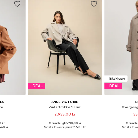
Eksklusiv
DEAL
DEAL
IES
ANSE VICTORIN
E
ke
Vinterfrakke 'Blair'
Overgang
2.955,00 kr
55
0 kr
Oprindeligt: 5.910,00 kr
Oprindeli
: S, M, L
Tilgængelige størrelser: XS, S, M, L
Tilgængelige stør
,60 kr
Sidste laveste pris:
2.955,00 kr
Sidste lave
kurv
Føj til indkøbskurv
Føj til