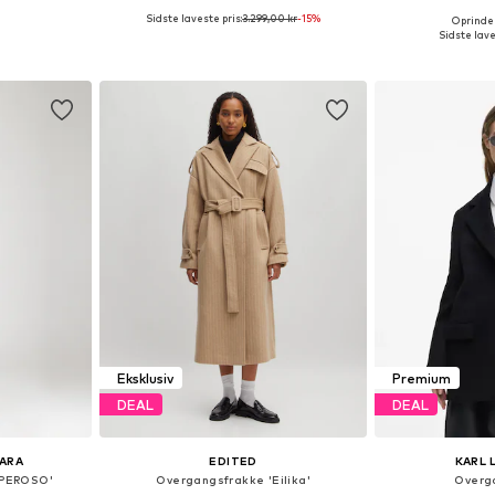
Sidste laveste pris:
3.299,00 kr
-15%
Oprindeli
Tilgængelige størrelser: XS, S, M, L, XL, XXL
Tilgængelige størrelser: XS, S, M, L, XL
Tilgængelige st
Sidste lave
kurv
Føj til indkøbskurv
Føj til
Eksklusiv
Premium
DEAL
DEAL
ARA
EDITED
KARL 
OPEROSO'
Overgangsfrakke 'Eilika'
Overg