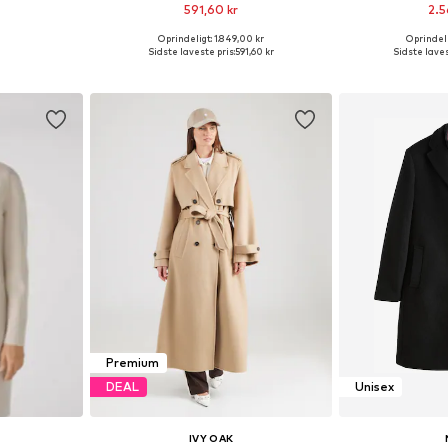
591,60 kr
2.5
Oprindeligt: 1.849,00 kr
Oprindeli
, S, M, L, XL
Tilgængelige størrelser: M, L, XL
Fås i ma
Sidste laveste pris:
591,60 kr
Sidste laves
kurv
Føj til indkøbskurv
Føj til
Premium
DEAL
Unisex
IVY OAK