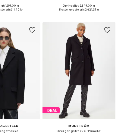
gt: 1.699,00 kr
Oprindeligt: 2.849,00 kr
ørrelser: XS, S, M, L
Fås i mange størrelser
ste pris:
611,40 kr
Sidste laveste pris:
2.421,65 kr
 indkøbskurv
Føj til indkøbskurv
DEAL
LAGERFELD
MODSTRÖM
angsfrakke
Overgangsfrakke 'Pamela'