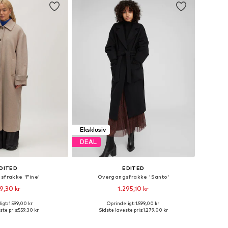
Eksklusiv
DEAL
DITED
EDITED
sfrakke 'Fine'
Overgangsfrakke 'Santo'
9,30 kr
1.295,10 kr
gt: 1.599,00 kr
Oprindeligt: 1.599,00 kr
relser: XS, S, M, L, XL
Tilgængelige størrelser: XS, S, M, L, XL
ste pris:
559,30 kr
Sidste laveste pris:
1.279,00 kr
 indkøbskurv
Føj til indkøbskurv