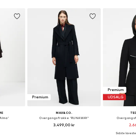
kurv
Føj til indkøbskurv
Føj til
Premium
Premium
UDSALG
ØE
MAX&CO.
TE
Alma'
Overgangsfrakke 'RUNAWAY'
Overgangsf
3.499,00 kr
2.6
Sidste laveste 
, S, M, L, XL
Tilgængelige størrelser: XS, S, M, L, XL, XXL
Tilgængelige stør