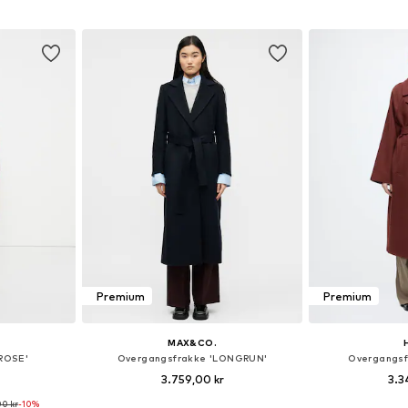
kurv
Føj til indkøbskurv
Føj til
Premium
Premium
MAX&CO.
ROSE'
Overgangsfrakke 'LONGRUN'
Overgangsf
3.759,00 kr
3.3
00 kr
-10%