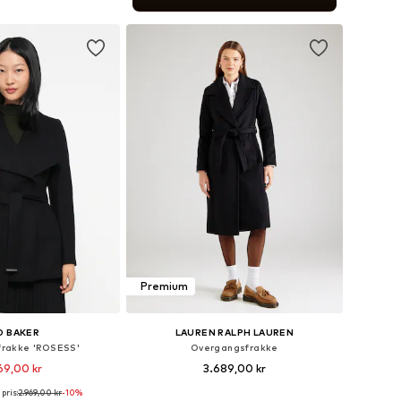
 indkøbskurv
Premium
D BAKER
LAUREN RALPH LAUREN
rakke 'ROSESS'
Overgangsfrakke
69,00 kr
3.689,00 kr
pris:
2.969,00 kr
-10%
relser: XS, S, M, L, XL
Fås i mange størrelser