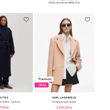
Tilgængelige størrelser: XS, S, M, L, XL, XXL
Tilgængelige størrelser: XS, S, M, L, XL
Sidste laveste pris:
850,25 kr
 indkøbskurv
Føj til indkøbskurv
Premium
DEAL
DITED
KARL LAGERFELD
frakke 'Leana'
Overgangsfrakke
7,10 kr
2.564,10 kr