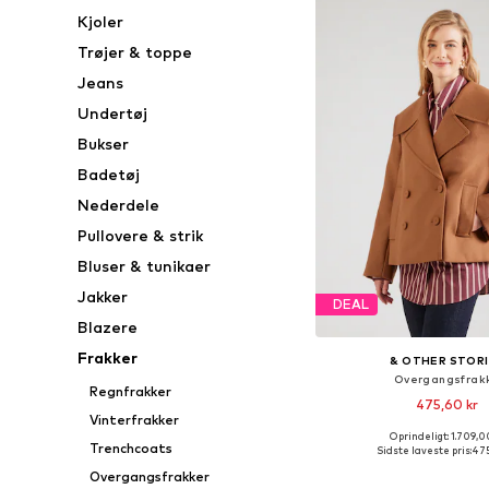
Kjoler
Trøjer & toppe
Jeans
Undertøj
Bukser
Badetøj
Nederdele
Pullovere & strik
Bluser & tunikaer
Jakker
DEAL
Blazere
Frakker
& OTHER STOR
Overgangsfrak
Regnfrakker
475,60 kr
Vinterfrakker
Oprindeligt: 1.709,0
Tilgængelige størrelser
Trenchcoats
Sidste laveste pris:
475
Føj til indkøbs
Overgangsfrakker