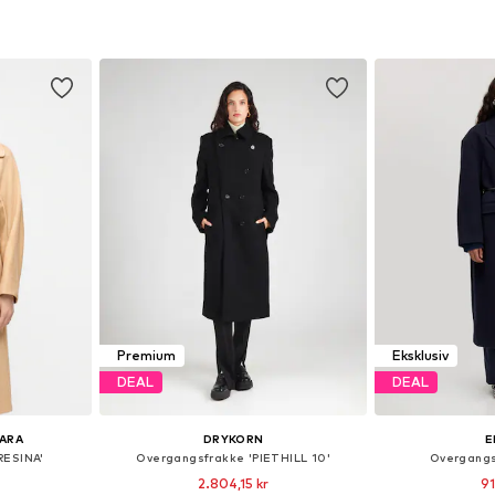
, S, M, L, XL
Tilgængelige størrelser: XS, S, M, L, XL, XXL
kurv
Føj til indkøbskurv
Føj til
Premium
Eksklusiv
DEAL
DEAL
ARA
DRYKORN
E
RESINA'
Overgangsfrakke 'PIETHILL 10'
Overgangs
2.804,15 kr
91