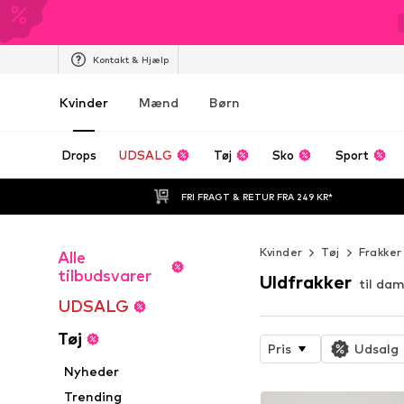
Kontakt & Hjælp
Kvinder
Mænd
Børn
Drops
UDSALG
Tøj
Sko
Sport
FRI FRAGT & RETUR FRA 249 KR*
Kvinder
Tøj
Frakker
Alle
tilbudsvarer
Uldfrakker
til da
UDSALG
Tøj
Pris
Udsalg
Nyheder
Trending