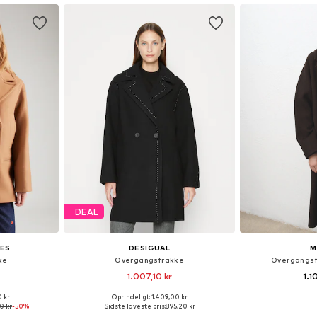
DEAL
IES
DESIGUAL
M
ke
Overgangsfrakke
Overgangsf
1.007,10 kr
1.1
0 kr
Oprindeligt: 1.409,00 kr
er: M, L
Tilgængelige størrelser: S, M, L, XL
Tilgængelige 
0 kr
-50%
Sidste laveste pris:
895,20 kr