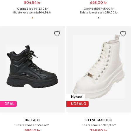
504,54 kr
665,00 kr
Oprindeligt: 1.412,70 kr
Oprindeligt: 745,00 kr
Sidste laveste pris:
504,54 kr
Sidste laveste pris:
298,00 kr
Nyhed
DEAL
UDSALG
BUFFALO
STEVE MADDEN
Snørestøvler 'Venom'
Snørestøvler 'Captor'
989,10 kr
768,90 kr