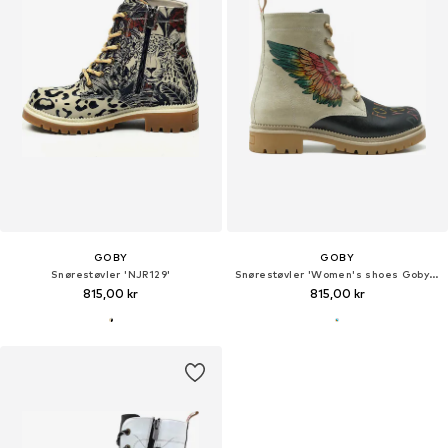
GOBY
GOBY
Snørestøvler 'NJR129'
Snørestøvler 'Women's shoes Goby ankle boots NJR149'
815,00 kr
815,00 kr