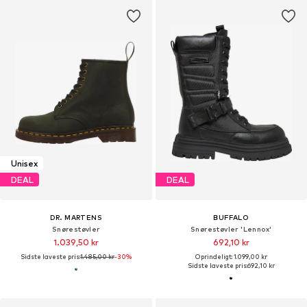
Unisex
DEAL
DEAL
DR. MARTENS
BUFFALO
Snørestøvler
Snørestøvler 'Lennox'
1.039,50 kr
692,10 kr
Sidste laveste pris:
1.485,00 kr
-30%
Oprindeligt: 1.099,00 kr
Sidste laveste pris:
692,10 kr