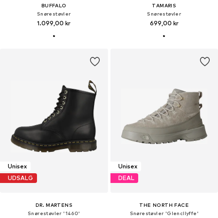
BUFFALO
TAMARIS
Snørestøvler
Snørestøvler
1.099,00 kr
699,00 kr
Unisex
Unisex
UDSALG
DEAL
DR. MARTENS
THE NORTH FACE
Snørestøvler '1460'
Snørestøvler 'Glencllyffe'