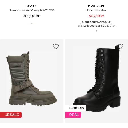
GOBY
MUSTANG
Snørestøvler 'Goby MAT102'
Snørestøvler
815,00 kr
602,10 kr
Oprindeligt: 669,00 kr
Sidste laveste pris:
602,10 kr
Eksklusiv
UDSALG
DEAL