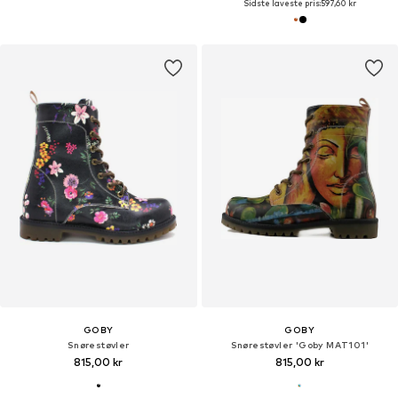
Sidste laveste pris:
597,60 kr
GOBY
GOBY
Snørestøvler
Snørestøvler 'Goby MAT101'
815,00 kr
815,00 kr