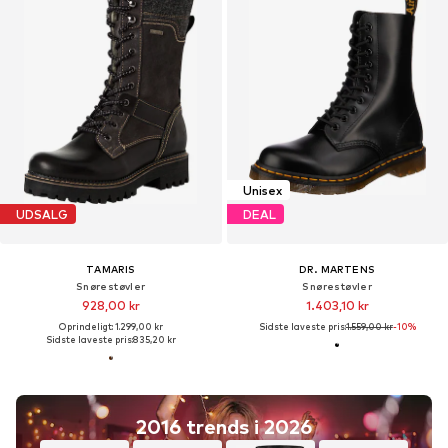
Unisex
UDSALG
DEAL
TAMARIS
DR. MARTENS
Snørestøvler
Snørestøvler
928,00 kr
1.403,10 kr
Oprindeligt: 1.299,00 kr
Sidste laveste pris:
1.559,00 kr
-10%
Sidste laveste pris:
835,20 kr
2016 trends i 2026