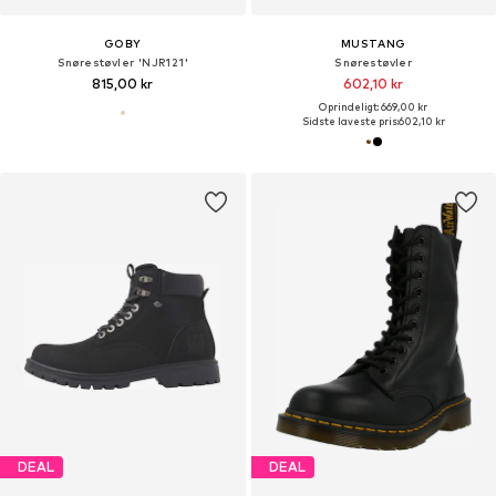
GOBY
MUSTANG
Snørestøvler 'NJR121'
Snørestøvler
815,00 kr
602,10 kr
Oprindeligt: 669,00 kr
Sidste laveste pris:
602,10 kr
DEAL
DEAL