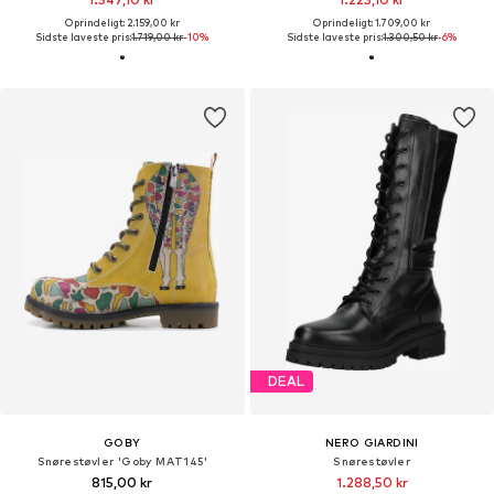
Oprindeligt: 2.159,00 kr
Oprindeligt: 1.709,00 kr
Sidste laveste pris:
1.719,00 kr
-10%
Sidste laveste pris:
1.300,50 kr
-6%
DEAL
GOBY
NERO GIARDINI
Snørestøvler 'Goby MAT145'
Snørestøvler
815,00 kr
1.288,50 kr