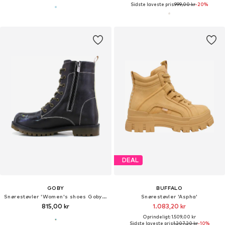
Sidste laveste pris:
999,00 kr
-20%
DEAL
GOBY
BUFFALO
Snørestøvler 'Women's shoes Goby Ankle boots WMAT149'
Snørestøvler 'Aspha'
815,00 kr
1.083,20 kr
Oprindeligt: 1.509,00 kr
Sidste laveste pris:
1.207,20 kr
-10%