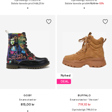
Oprindeligt: 1.725,00 kr
Oprindeligt: 1.639,00 kr
Sidste laveste pris:
1.466,25 kr
Sidste laveste pris:
1.475,10 kr
-55%
Nyhed
DEAL
GOBY
BUFFALO
Snørestøvler
Snørestøvler 'Venom'
815,00 kr
719,10 kr
Oprindeligt: 799,00 kr