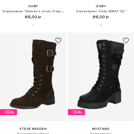
GOBY
GOBY
Snørestøvler 'Women's shoes Goby Ankle boots TFB1006 with cats'
Snørestøvler 'Goby WMAT122'
815,00 kr
815,00 kr
DEAL
DEAL
STEVE MADDEN
MUSTANG
Snørestøvler 'Zoey'
Snørestøvler