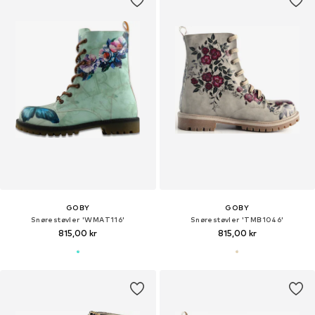
GOBY
GOBY
Snørestøvler 'WMAT116'
Snørestøvler 'TMB1046'
815,00 kr
815,00 kr