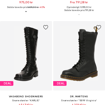
975,00 kr
Fra 791,28 kr
Sidste laveste pris:
1.639,00 kr
-40%
Oprindeligt: 1.099,00 kr
Sidste laveste pris:
791,28 kr
DEAL
DEAL
VAGABOND SHOEMAKERS
DR. MARTENS
Snørestøvler 'KARLIE'
Snørestøvler '1B99 Virginia'
1.547,10 kr
1.223,10 kr