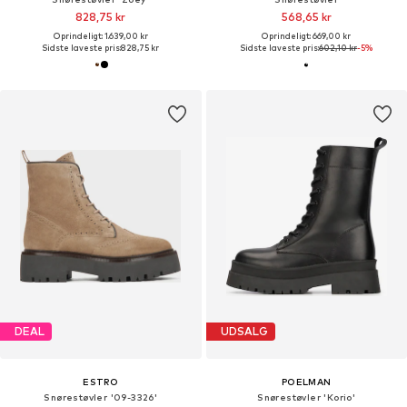
828,75 kr
568,65 kr
Oprindeligt: 1.639,00 kr
Oprindeligt: 669,00 kr
Sidste laveste pris:
828,75 kr
Sidste laveste pris:
602,10 kr
-5%
DEAL
UDSALG
ESTRO
POELMAN
Snørestøvler '09-3326'
Snørestøvler 'Korio'