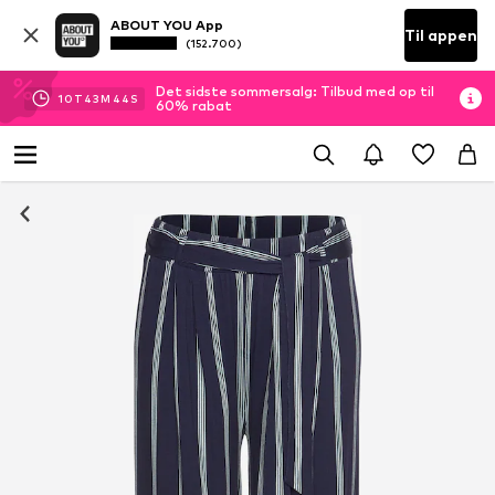
ABOUT YOU App
Til appen
(152.700)
Det sidste sommersalg: Tilbud med op til
10
T
43
M
44
S
60% rabat