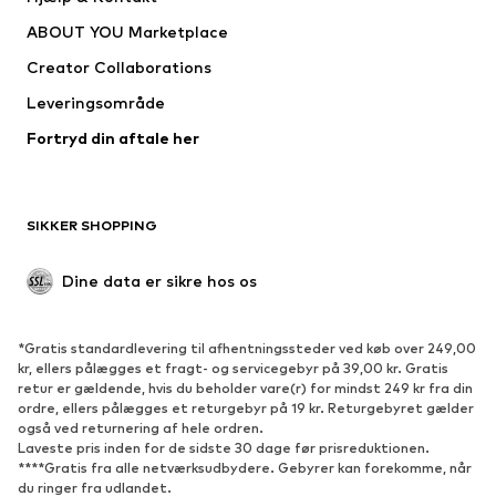
Trøjer & toppe
Bukser
ABOUT YOU Marketplace
Jakker
Pullovere & strik
Creator Collaborations
Undertøj
Bluser & tunikaer
Leveringsområde
Frakker
Nederdele
Fortryd din aftale her
Badetøj
Overtrøjer
Blazere
Buksedragter
Plus size tøj
Ventetøj
SIKKER SHOPPING
Anledninger
Eksklusiv
Upcycled mode
Dine data er sikre hos os
SKO
*Gratis standardlevering til afhentningssteder ved køb over 249,00
Nyheder
Trending
kr, ellers pålægges et fragt- og servicegebyr på 39,00 kr. Gratis
retur er gældende, hvis du beholder vare(r) for mindst 249 kr fra din
Sneakers
Ankelstøvler
ordre, ellers pålægges et returgebyr på 19 kr. Returgebyret gælder
Pumps & høje hæle
Støvler
også ved returnering af hele ordren.
Laveste pris inden for de sidste 30 dage før prisreduktionen.
Sandaler
Lave sko
****Gratis fra alle netværksudbydere. Gebyrer kan forekomme, når
du ringer fra udlandet.
Sportssko
Ballerinasko