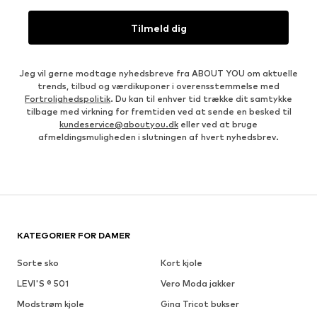
Tilmeld dig
Jeg vil gerne modtage nyhedsbreve fra ABOUT YOU om aktuelle
trends, tilbud og værdikuponer i overensstemmelse med
Fortrolighedspolitik
. Du kan til enhver tid trække dit samtykke
tilbage med virkning for fremtiden ved at sende en besked til
kundeservice@aboutyou.dk
eller ved at bruge
afmeldingsmuligheden i slutningen af hvert nyhedsbrev.
KATEGORIER FOR DAMER
Sorte sko
Kort kjole
LEVI'S ® 501
Vero Moda jakker
Modstrøm kjole
Gina Tricot bukser