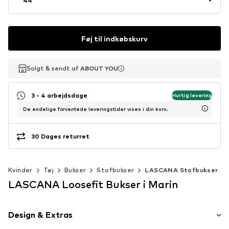
Føj til indkøbskurv
Solgt & sendt af
Solgt & sendt af
ABOUT YOU
ABOUT YOU
3 - 4 arbejdsdage
Hurtig levering
De endelige forventede leveringstider vises i din kurv.
30 Dages returret
Kvinder
Tøj
Bukser
Stofbukser
LASCANA Stofbukser
LASCANA Loosefit Bukser i Marin
Design & Extras