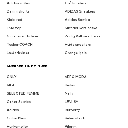
Adidas sokker
Grå hoodies
Denim shorts
ADIDAS Sneakers
Kjole rød
Adidas Samba
Hvid top
Michael Kors taske
Gina Tricot Bukser
Zadig Voltaire taske
Tasker COACH
Hvide sneakers
Læderbukser
Orange kjole
MÆRKER TIL KVINDER
ONLY
VERO MODA
VILA
Rieker
SELECTED FEMME
Nelly
Other Stories
LEVI'S®
Adidas
Burberry
Calvin Klein
Birkenstock
Hunkemöller
Pilgrim