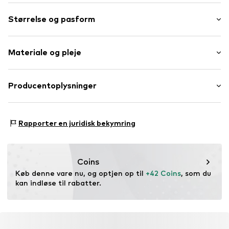
stribet
Størrelse og pasform
Viskose
Længde: 7/8-lang
Varenummer
LAS9658001000001
Materiale og pleje
Pasform: Loosefit
taljehøjde: Mid Waist
Ydre materiale: 95% Viskose, 5% Elasthan
Producentoplysninger
Størrelsestabel
Oprindelsesland: Tyrkiet
Lascana Handelsgesellschaft mbH
Werner-Otto-Straße 1-7
Rapporter en juridisk bekymring
22179 Hamburg
service@lascana.de
Coins
Køb denne vare nu, og optjen op til 
+42 Coins
, som du 
kan indløse til rabatter.