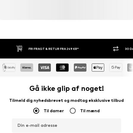
FRI FRAGT & RETUR FRA 249 KR*
30 
Gå ikke glip af noget!
Tilmeld dig nyhedsbrevet og modtag eksklusive tilbud
Til damer
Til mænd
Din e-mail adresse