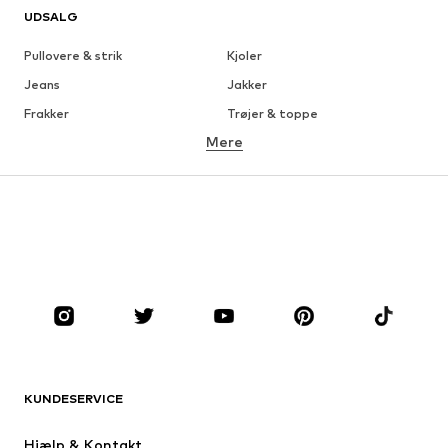
UDSALG
Pullovere & strik
Kjoler
Jeans
Jakker
Frakker
Trøjer & toppe
Mere
Bukser
Undertøj
Nederdele
Bluser & tunikaer
Overtrøjer
Blazere
Badetøj
Buksedragter
Plus sized
Ventetøj
Sko
Sport
Tilbehør
Premium
TØJ
KUNDESERVICE
Nyheder
Trending
Kjoler
Jeans
Hjælp & Kontakt