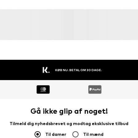
KØB NU. BETAL OM 30 DAGE.
Gå ikke glip af noget!
Tilmeld dig nyhedsbrevet og modtag eksklusive tilbud
Til damer
Til mænd