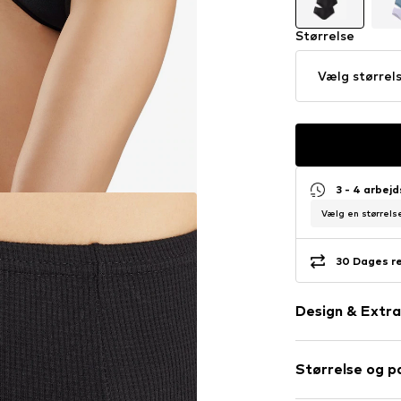
Størrelse
Vælg størrel
3 - 4 arbej
Vælg en størrelse
30 Dages r
Design & Extra
Ensfarvet
Størrelse og 
Jersey
Blødt greb