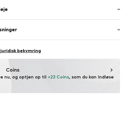
leje
igh Waist
T0162003000008
 95% Bomuld, 5% Elasthan
sninger
H
raße 1-7
juridisk bekymring
ce@aproductz.com
Coins
 nu, og optjen op til 
+23 Coins
, som du kan indløse 