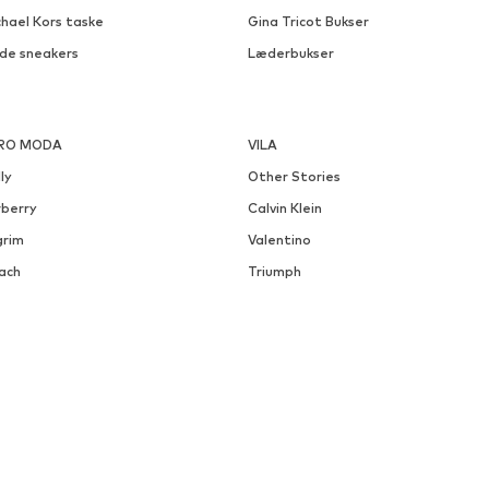
chael Kors taske
Gina Tricot Bukser
ide sneakers
Læderbukser
RO MODA
VILA
ly
Other Stories
rberry
Calvin Klein
grim
Valentino
ach
Triumph
out You Tjekkiet
About You Østrig