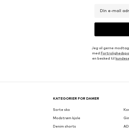
Din e-mail ad
Jeg vil gerne modtag
med
Fortrolighedspol
en besked til
kundes
KATEGORIER FOR DAMER
Sorte sko
Kor
Modstrøm kjole
Gin
Denim shorts
AD