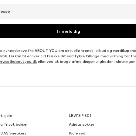
resse
Tilmeld dig
e nyhedsbreve fra ABOUT YOU om aktuelle trends, tilbud og værdikupon
itik
. Du kan til enhver tid trække dit samtykke tilbage med virkning for 
ervice@aboutyou.dk
eller ved at bruge afmeldingsmuligheden i slutningen
t kjole
LEVI'S ® 501
a Tricot bukser
Adidas sokker
IDAS Sneakers
Kjole rød