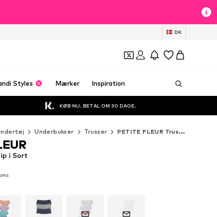
t
DK
andi Styles
Mærker
Inspiration
KØB NU. BETAL OM 30 DAGE.
ndertøj
Underbukser
Trusser
PETITE FLEUR Trusser
LEUR
p i Sort
moms
moms