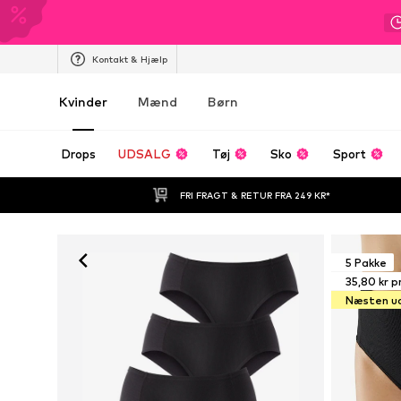
Kontakt & Hjælp
Kvinder
Mænd
Børn
Drops
UDSALG
Tøj
Sko
Sport
FRI FRAGT & RETUR FRA 249 KR*
5 Pakke
35,80 kr pr
Næsten u