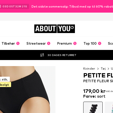
Det sidste sommersalg: Tilbud med op til 60% raba
03
D
05
T
32
M
20
S
ABOUT
YOU
Tilbehør
Streetwear
Premium
Top 100
Sc
30 DAGES RETURRET
Kvinder
Tøj
U
PETITE F
. stk.
PETITE FLEUR Sli
dsolgt
179,00 kr
inkl. 
179,00 kr
inkl. 
Farve
:
sort