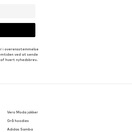
er i overensstemmelse
fremtiden ved at sende
 af hvert nyhedsbrev.
Vero Moda jakker
Grå hoodies
Adidas Samba