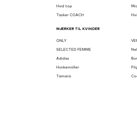
Hvid top
Mi
Tasker COACH
Hv
MÆRKER TIL KVINDER
ONLY
VE
SELECTED FEMME
Nel
Adidas
Bu
Hunkemöller
Pil
Tamaris
Co
OPDAG FLERE LIGNENDE KATEGORIER
Trusser fra PETITE FLEUR
ABOUT YOU X INTERNATIONAL
About You Bulgarien
Ab