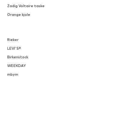
Zadig Voltaire taske
Orange kjole
Rieker
LEVI'S®
Birkenstock
WEEKDAY
mbym
About You Schweiz