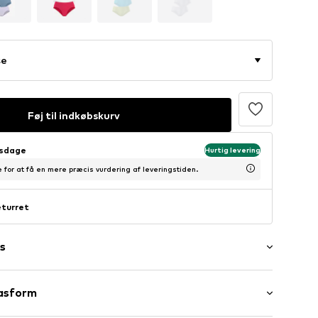
se
Føj til indkøbskurv
dsdage
Hurtig levering
 for at få en mere præcis vurdering af leveringstiden.
eturret
s
pasform