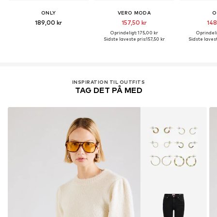
ONLY
VERO MODA
O
189,00 kr
157,50 kr
148
Oprindeligt: 175,00 kr
Oprindeli
Sidste laveste pris:
157,50 kr
Sidste lavest
INSPIRATION TIL OUTFITS
TAG DET PÅ MED