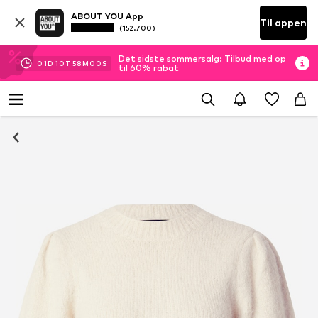
ABOUT YOU App
Til appen
(152.700)
Det sidste sommersalg: Tilbud med op
01
D
10
T
57
M
59
S
til 60% rabat