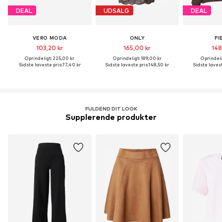
DEAL
UDSALG
DEAL
VERO MODA
ONLY
PI
103,20 kr
165,00 kr
148
Oprindeligt: 225,00 kr
Oprindeligt: 189,00 kr
Oprindeli
Sidste laveste pris:
77,40 kr
Sidste laveste pris:
148,50 kr
Sidste lavest
FULDEND DIT LOOK
Supplerende produkter