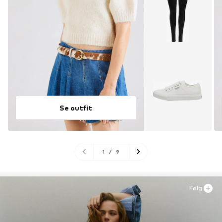
Se outfit
1
/
9
Følg