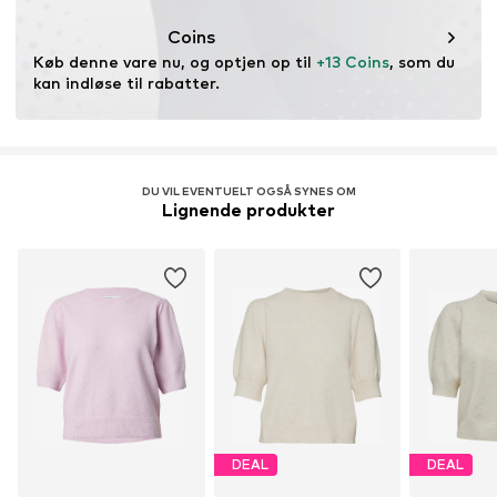
efter forbrug). Brug af genbrugsmaterialer kan reducere
30 °C skånevask
behovet for råmaterialer, undgå affald og bevare
Tørres liggende
Coins
naturressourcer.
Køb denne vare nu, og optjen op til 
+13 Coins
, som du 
kan indløse til rabatter.
Læs mere
DU VIL EVENTUELT OGSÅ SYNES OM
Lignende produkter
DEAL
DEAL