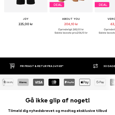
DEAL
DEAL
JDY
ABOUT YOU
VER
225,00 kr
206,10 kr
63,
Oprindeligt: 265,00 kr
Oprindeli
Sidste laveste pris:
206,10 kr
Sidste laveste
30 DAGES RETURRET
KØB NU.
Gå ikke glip af noget!
Tilmeld dig nyhedsbrevet og modtag eksklusive tilbud