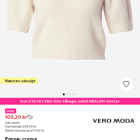
Næsten udsolgt
Kun 01d 10t 57m 59s tilbage, indtil DEALEN slutter
DEAL
DEAL
103,20 kr
103,20 kr
inkl. moms
inkl. moms
Oprindeligt: 225,00 kr
Oprindeligt: 225,00 kr
Sidste laveste pris:
Sidste laveste pris:
77,40 kr
77,40 kr
Farve
:
creme