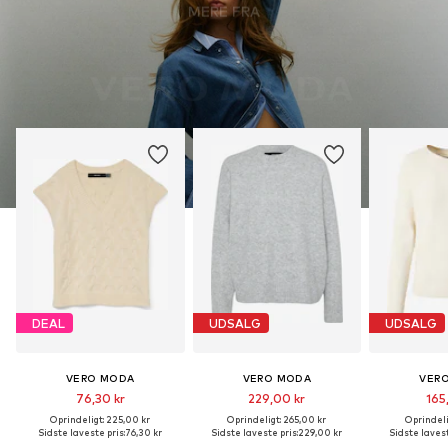
MERE FRA
DEAL
UDSALG
UDSALG
VERO MODA
VERO MODA
VER
76,30 kr
229,00 kr
165
Oprindeligt: 225,00 kr
Oprindeligt: 265,00 kr
Oprindeli
Sidste laveste pris:
76,30 kr
Sidste laveste pris:
229,00 kr
Sidste lavest