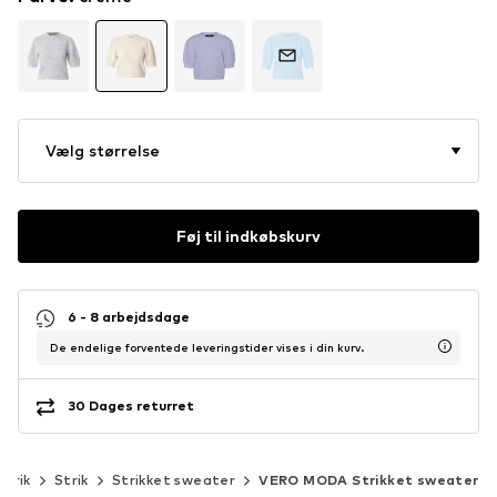
Vælg størrelse
Føj til indkøbskurv
6 - 8 arbejdsdage
De endelige forventede leveringstider vises i din kurv.
30 Dages returret
strik
Strik
Strikket sweater
VERO MODA Strikket sweater