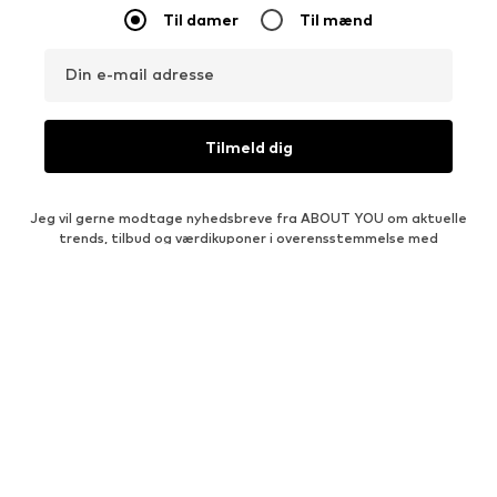
Til damer
Til mænd
Din e-mail adresse
Tilmeld dig
Jeg vil gerne modtage nyhedsbreve fra ABOUT YOU om aktuelle
trends, tilbud og værdikuponer i overensstemmelse med
Fortrolighedspolitik
. Du kan til enhver tid trække dit samtykke
tilbage med virkning for fremtiden ved at sende en besked til
kundeservice@aboutyou.dk
eller ved at bruge
afmeldingsmuligheden i slutningen af hvert nyhedsbrev.
KATEGORIER FOR DAMER