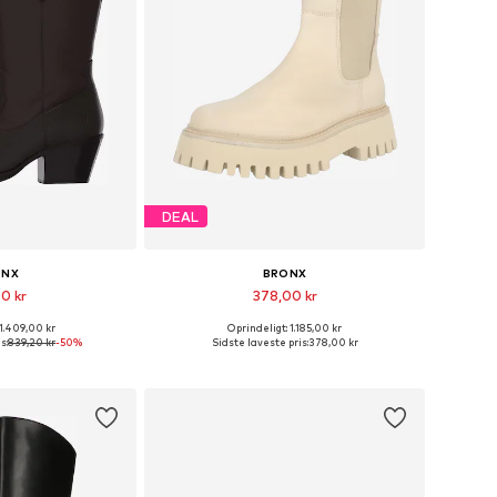
DEAL
ONX
BRONX
60 kr
378,00 kr
 1.409,00 kr
Oprindeligt: 1.185,00 kr
rrelser: 39, 40
Tilgængelige størrelser: 40, 41
s:
839,20 kr
-50%
Sidste laveste pris:
378,00 kr
ndkøbskurv
Føj til indkøbskurv