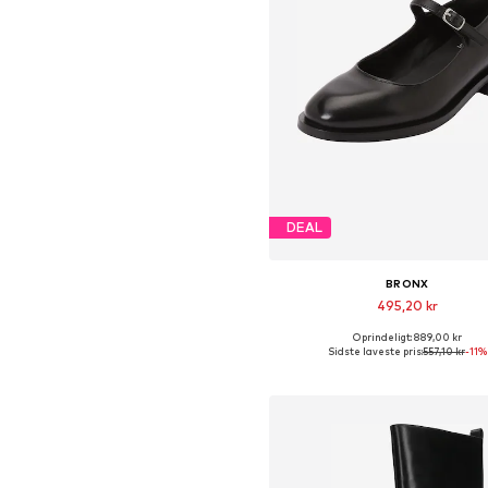
DEAL
BRONX
495,20 kr
Oprindeligt: 889,00 kr
Tilgængelige størrelser: 38, 39, 
Sidste laveste pris:
557,10 kr
-11%
Føj til indkøbskurv