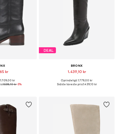
DEAL
ONX
BRONX
65 kr
1.439,10 kr
 1.709,00 kr
Oprindeligt: 1.779,00 kr
Tilgængelige størrelser: 36, 37, 38, 39, 40, 41
Fås i mange størrelser
is:
1.538,10 kr
-5%
Sidste laveste pris:
1.439,10 kr
ndkøbskurv
Føj til indkøbskurv