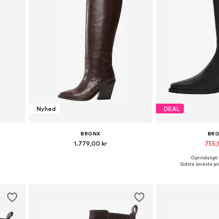
Nyhed
DEAL
BRONX
BR
1.779,00 kr
755,1
Oprindeligt:
Tilgængelige størrelser: 37, 38, 39, 40, 41, 42
Tilgængelige s
Sidste laveste pri
Føj til indkøbskurv
Føj til i