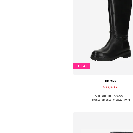
DEAL
BRONX
622,30 kr
Oprindeligt: 1.779,00 kr
Tilgængelige størrelser: 37
Sidste laveste pris:
622,30 kr
Føj til indkøbskurv