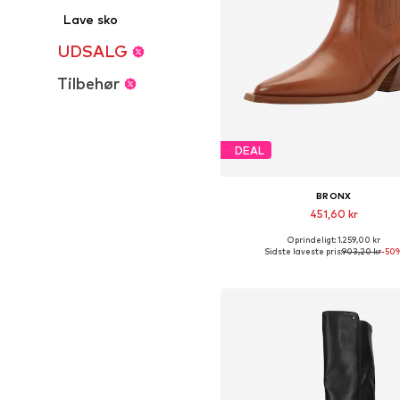
Lave sko
UDSALG
Tilbehør
DEAL
BRONX
451,60 kr
Oprindeligt: 1.259,00 kr
Tilgængelige størrelser: 37, 
Sidste laveste pris:
903,20 kr
-50
Føj til indkøbskurv