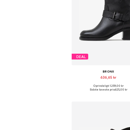
DEAL
BRONX
636,65 kr
Oprindeligt: 1.259,00 kr
Tilgængelige størrelser: 37, 38
Sidste laveste pris:
625,00 kr
Føj til indkøbskurv