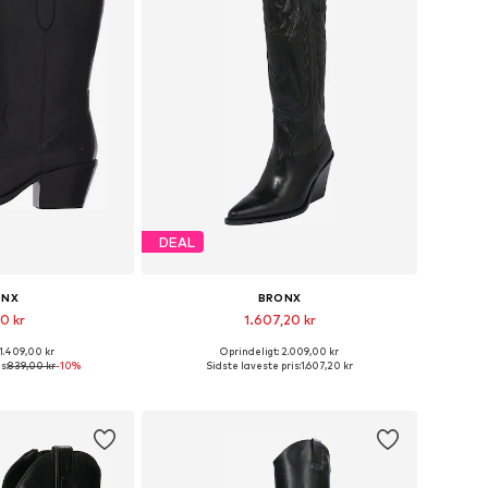
DEAL
ONX
BRONX
0 kr
1.607,20 kr
 1.409,00 kr
Oprindeligt: 2.009,00 kr
tørrelser: 40
Tilgængelige størrelser: 37, 38, 39, 40, 41, 42
s:
839,00 kr
-10%
Sidste laveste pris:
1.607,20 kr
ndkøbskurv
Føj til indkøbskurv