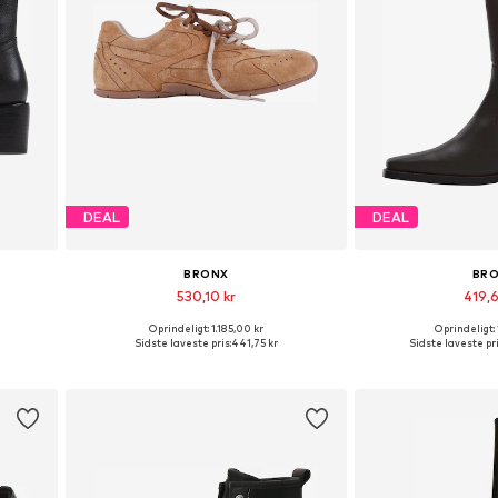
DEAL
DEAL
BRONX
BR
530,10 kr
419,
Oprindeligt: 1.185,00 kr
Oprindeligt:
, 40
Tilgængelige størrelser: 37, 38, 39, 40, 41, 42
Tilgængelige stø
Sidste laveste pris:
441,75 kr
Sidste laveste pri
Føj til indkøbskurv
Føj til i