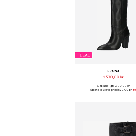
DEAL
BRONX
1.530,00 kr
Oprindeligt: 1.800,00 kr
Fås i mange størrelser
Sidste laveste pris:
1.620,00 kr
-5
Føj til indkøbskurv