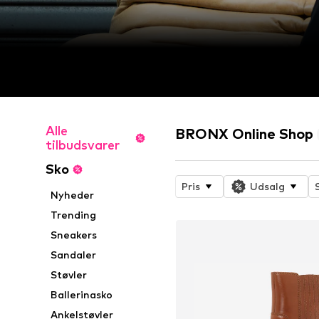
Alle
BRONX Online Shop
tilbudsvarer
Sko
Pris
Udsalg
Nyheder
Trending
Sneakers
Sandaler
Støvler
Ballerinasko
Ankelstøvler