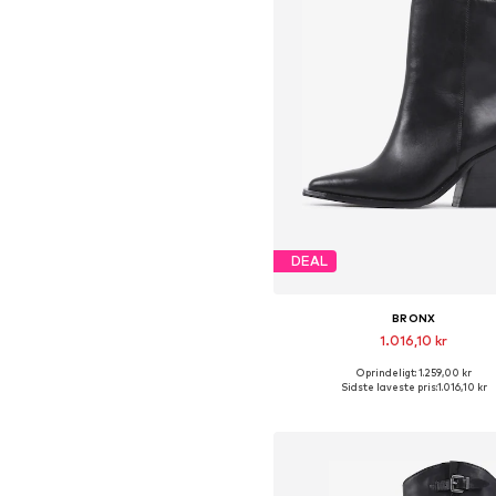
DEAL
BRONX
1.016,10 kr
Oprindeligt: 1.259,00 kr
Sidste laveste pris:
1.016,10 kr
Føj til indkøbskurv