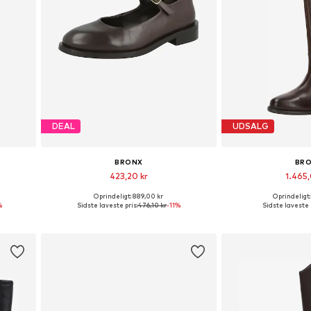
DEAL
UDSALG
BRONX
BR
423,20 kr
1.465
Oprindeligt: 889,00 kr
Oprindeligt:
Tilgængelige størrelser: 38, 39, 40
Fås i mange
%
Sidste laveste pris:
476,10 kr
-11%
Sidste laveste p
Føj til indkøbskurv
Føj til i