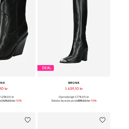
DEAL
ONX
BRONX
10 kr
1.439,10 kr
 1.259,00 kr
Oprindeligt: 1.779,00 kr
 størrelser
Fås i mange størrelser
s:
1.129,00 kr
-10%
Sidste laveste pris:
1.599,00 kr
-10%
ndkøbskurv
Føj til indkøbskurv