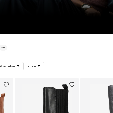
56
Størrelse
Farve