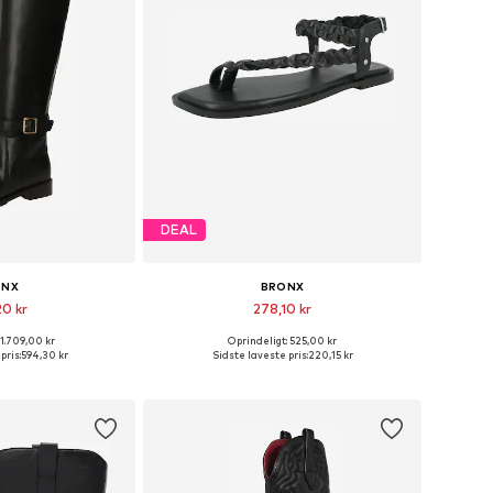
DEAL
ONX
BRONX
20 kr
278,10 kr
 1.709,00 kr
Oprindeligt: 525,00 kr
tørrelser: 38
Tilgængelige størrelser: 40
pris:
594,30 kr
Sidste laveste pris:
220,15 kr
ndkøbskurv
Føj til indkøbskurv