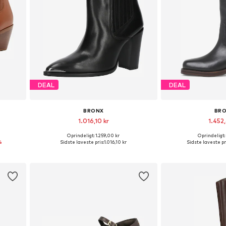
DEAL
DEAL
BRONX
BR
1.016,10 kr
1.452,
Oprindeligt: 1.259,00 kr
Oprindeligt:
41
Fås i mange størrelser
%
Sidste laveste pris:
1.016,10 kr
Sidste laveste pr
Føj til indkøbskurv
Føj til i