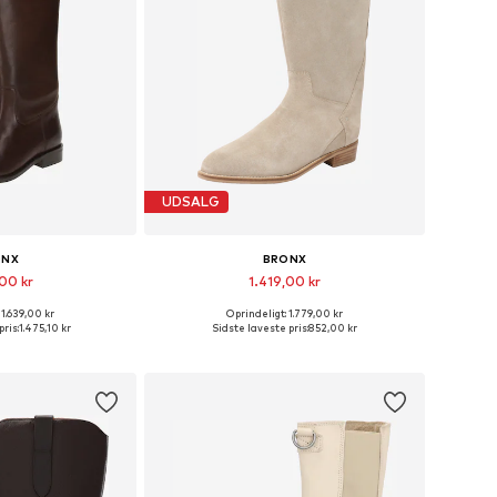
UDSALG
ONX
BRONX
,00 kr
1.419,00 kr
 1.639,00 kr
Oprindeligt: 1.779,00 kr
 størrelser
Tilgængelige størrelser: 37, 38, 40
ris:
1.475,10 kr
Sidste laveste pris:
852,00 kr
ndkøbskurv
Føj til indkøbskurv