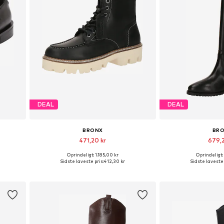
DEAL
DEAL
BRONX
BR
471,20 kr
679,
Oprindeligt: 1.185,00 kr
Oprindeligt:
40, 41
Tilgængelige størrelser: 37, 38, 40
Tilgængelige s
Sidste laveste pris:
412,30 kr
Sidste laveste 
Føj til indkøbskurv
Føj til i