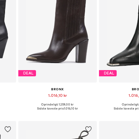
DEAL
DEAL
BRONX
BR
1.016,10 kr
1.016,
Oprindeligt: 1.259,00 kr
Oprindeligt:
Tilgængelige størrelser: 37, 38, 39, 40, 41, 42
Tilgængelige størrelser: 37, 38, 39, 40, 41, 42
Fås i mange
Sidste laveste pris:
1.016,10 kr
Sidste laveste pri
Føj til indkøbskurv
Føj til i