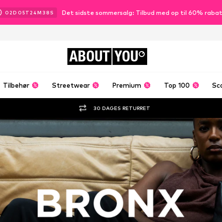
Det sidste sommersalg: Tilbud med op til 60% raba
02
D
05
T
24
M
37
S
ABOUT
YOU
Tilbehør
Streetwear
Premium
Top 100
Sc
30 DAGES RETURRET