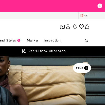
t
DK
andi Styles
Mærker
Inspiration
KØB NU. BETAL OM 30 DAGE.
FØLG