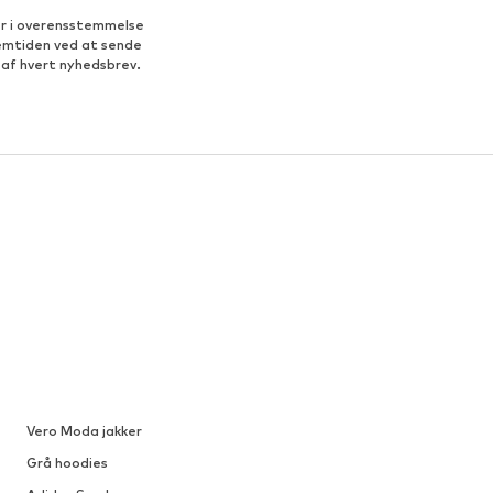
er i overensstemmelse
fremtiden ved at sende
 af hvert nyhedsbrev.
Vero Moda jakker
Grå hoodies