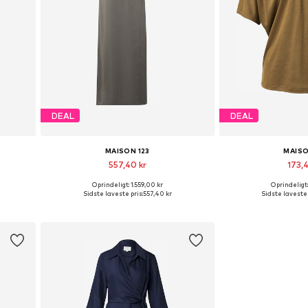
DEAL
DEAL
MAISON 123
MAISO
557,40 kr
173,4
Oprindeligt: 1.559,00 kr
Oprindeligt
, 40
Tilgængelige størrelser: 42
Tilgængelige 
Sidste laveste pris:
557,40 kr
Sidste laveste 
Føj til indkøbskurv
Føj til i