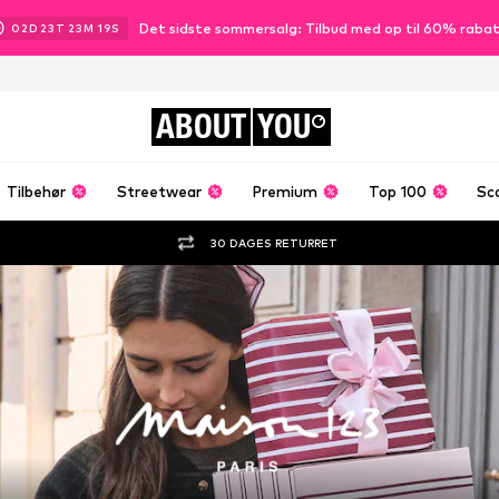
Det sidste sommersalg: Tilbud med op til 60% raba
02
D
23
T
23
M
18
S
ABOUT
YOU
Tilbehør
Streetwear
Premium
Top 100
Sc
30 DAGES RETURRET