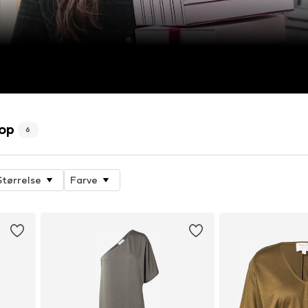
hop
6
Størrelse
Farve