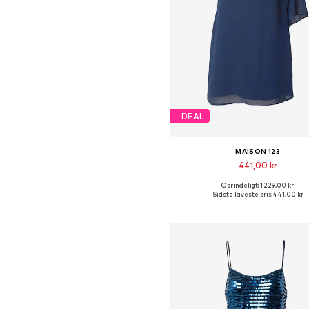
DEAL
MAISON 123
441,00 kr
Oprindeligt: 1.229,00 kr
Tilgængelige størrelser: 36, 38
Sidste laveste pris:
441,00 kr
Føj til indkøbskurv