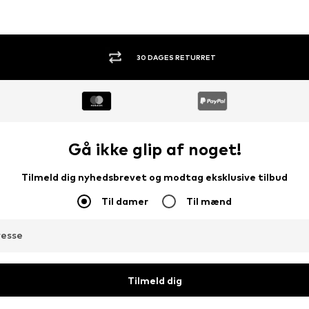
KØB NU. BETAL OM 30 DAGE.
Gå ikke glip af noget!
Tilmeld dig nyhedsbrevet og modtag eksklusive tilbud
Til damer
Til mænd
resse
Tilmeld dig