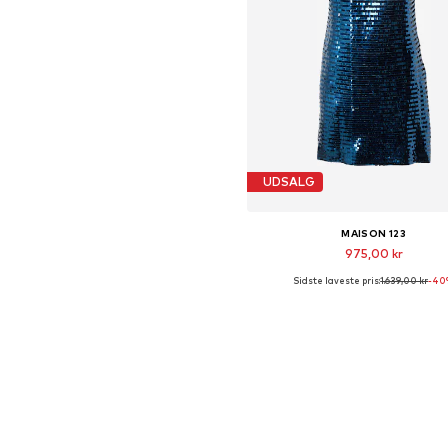
UDSALG
MAISON 123
975,00 kr
Sidste laveste pris:
1.639,00 kr
-40
Tilgængelige størrelser: 40
Føj til indkøbskurv