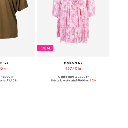
DEAL
N 123
MAISON 123
0 kr
467,40 kr
: 485,00 kr
Oprindeligt: 1.305,00 kr
størrelser: S
Tilgængelige størrelser: 42
pris:
173,40 kr
Sidste laveste pris:
779,00 kr
-40%
ndkøbskurv
Føj til indkøbskurv