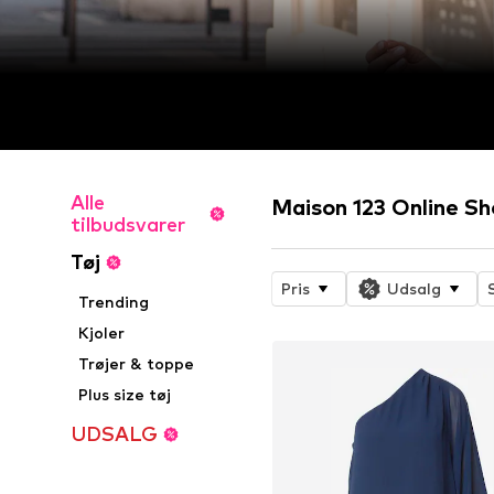
Alle
Maison 123 Online S
tilbudsvarer
Tøj
Pris
Udsalg
Trending
Kjoler
Trøjer & toppe
Plus size tøj
UDSALG