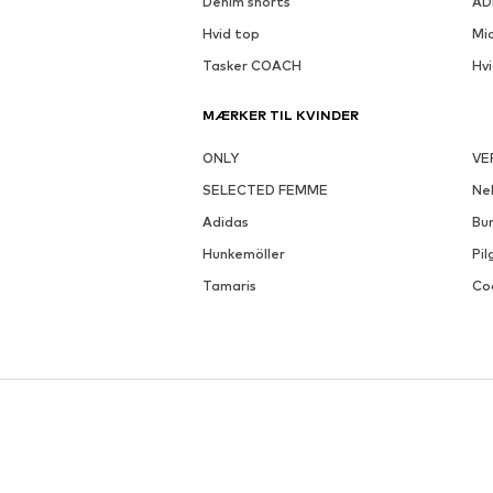
Denim shorts
AD
Hvid top
Mi
Tasker COACH
Hv
MÆRKER TIL KVINDER
ONLY
VE
SELECTED FEMME
Nel
Adidas
Bu
Hunkemöller
Pil
Tamaris
Co