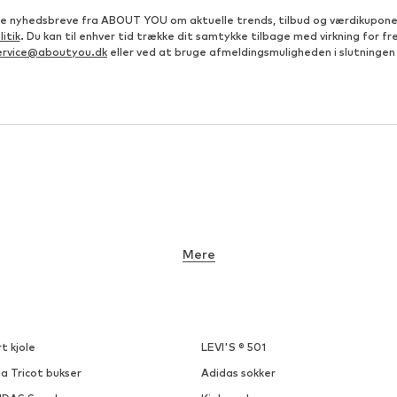
e nyhedsbreve fra ABOUT YOU om aktuelle trends, tilbud og værdikupon
itik
. Du kan til enhver tid trække dit samtykke tilbage med virkning for 
ervice@aboutyou.dk
eller ved at bruge afmeldingsmuligheden i slutningen
Mere
t kjole
LEVI'S ® 501
a Tricot bukser
Adidas sokker