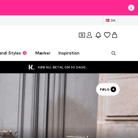
t
DK
andi Styles
Mærker
Inspiration
KØB NU. BETAL OM 30 DAGE.
FØLG