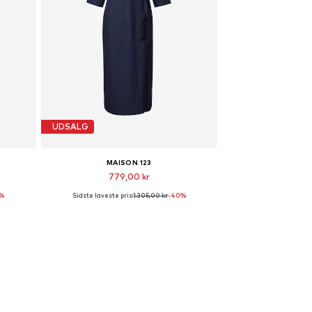
UDSALG
MAISON 123
779,00 kr
%
Sidste laveste pris:
1.305,00 kr
-40%
Tilgængelige størrelser: 34
Føj til indkøbskurv