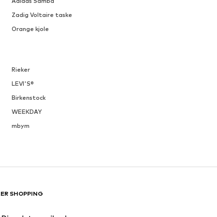
Adidas Samba
Zadig Voltaire taske
Orange kjole
Rieker
LEVI'S®
Birkenstock
WEEKDAY
mbym
KER SHOPPING