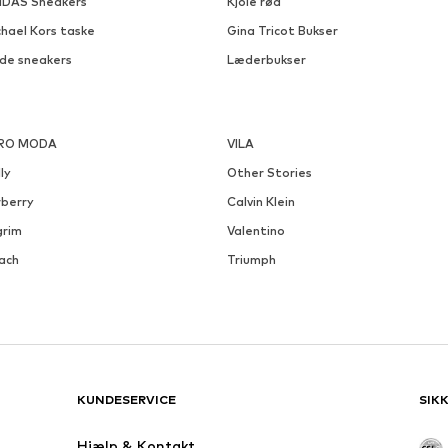
IDAS Sneakers
Kjole rød
chael Kors taske
Gina Tricot Bukser
ide sneakers
Læderbukser
RO MODA
VILA
ly
Other Stories
rberry
Calvin Klein
grim
Valentino
ach
Triumph
KUNDESERVICE
SIK
Hjælp & Kontakt