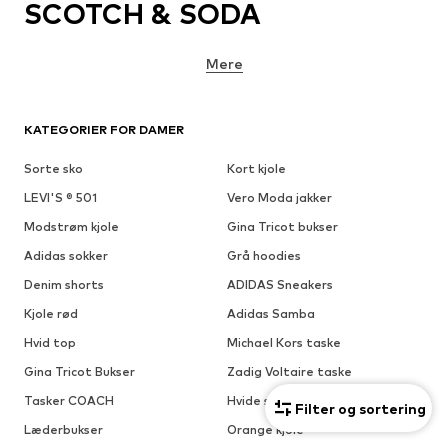
SCOTCH & SODA
Mere
KATEGORIER FOR DAMER
Sorte sko
Kort kjole
LEVI'S ® 501
Vero Moda jakker
Modstrøm kjole
Gina Tricot bukser
Adidas sokker
Grå hoodies
Denim shorts
ADIDAS Sneakers
Kjole rød
Adidas Samba
Hvid top
Michael Kors taske
Gina Tricot Bukser
Zadig Voltaire taske
Tasker COACH
Hvide sneakers
Filter og sortering
Læderbukser
Orange kjole