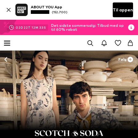
ABOUT YOU App
Til appen
(152.700)
Det sidste sommersalg: Tilbud med op
02
D
22
T
12
M
31
S
til 60% rabat
Følg