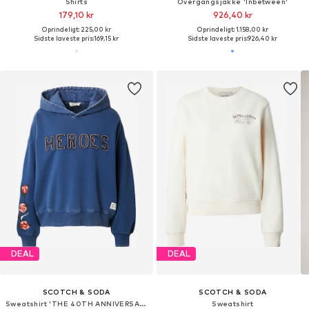
Shirts
Overgangsjakke 'Inbetween'
179,10 kr
926,40 kr
Oprindeligt: 225,00 kr
Oprindeligt: 1.158,00 kr
Sidste laveste pris:
169,15 kr
Sidste laveste pris:
926,40 kr
DEAL
DEAL
SCOTCH & SODA
SCOTCH & SODA
Sweatshirt 'THE 40TH ANNIVERSARY'
Sweatshirt