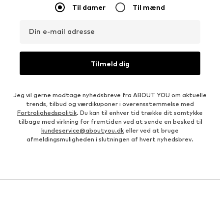
Til damer
Til mænd
Din e-mail adresse
Tilmeld dig
Jeg vil gerne modtage nyhedsbreve fra ABOUT YOU om aktuelle
trends, tilbud og værdikuponer i overensstemmelse med
Fortrolighedspolitik
. Du kan til enhver tid trække dit samtykke
tilbage med virkning for fremtiden ved at sende en besked til
kundeservice@aboutyou.dk
eller ved at bruge
afmeldingsmuligheden i slutningen af hvert nyhedsbrev.