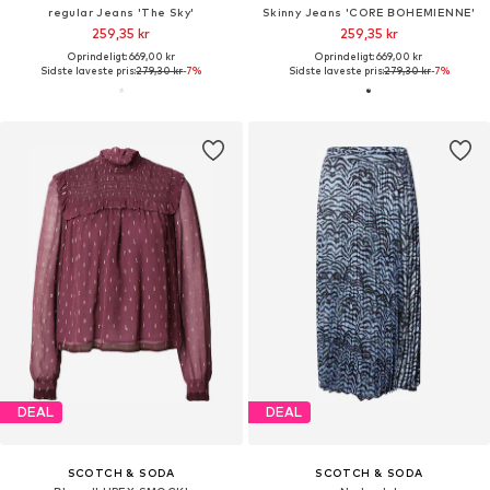
regular Jeans 'The Sky'
Skinny Jeans 'CORE BOHEMIENNE'
259,35 kr
259,35 kr
Oprindeligt: 669,00 kr
Oprindeligt: 669,00 kr
Sidste laveste pris:
279,30 kr
-7%
Sidste laveste pris:
279,30 kr
-7%
DEAL
DEAL
SCOTCH & SODA
SCOTCH & SODA