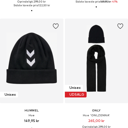
Oprindeligt: 299,00 kr
Sidste laveste pris:
169,95 kr
-41%
Sidste laveste pris:
122,50 kr
Unisex
Unisex
UDSALG
HUMMEL
ONLY
Hue
Hue 'ONLZENNA'
149,95 kr
265,00 kr
Oprindeligt: 299,00 kr