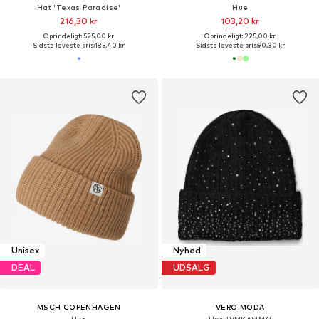
Hat 'Texas Paradise'
Hue
216,30 kr
103,20 kr
Oprindeligt: 525,00 kr
Oprindeligt: 225,00 kr
Sidste laveste pris:
185,40 kr
Sidste laveste pris:
90,30 kr
Unisex
Nyhed
DEAL
UDSALG
MSCH COPENHAGEN
VERO MODA
Hue
Hue 'VMKAMMA'