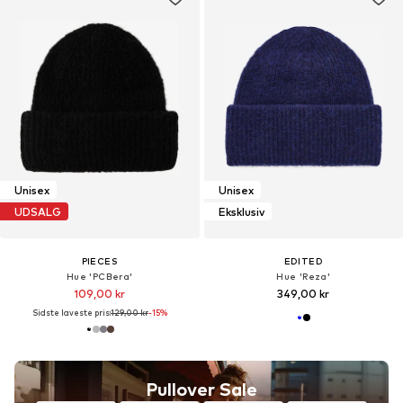
Unisex
Unisex
UDSALG
Eksklusiv
PIECES
EDITED
Hue 'PCBera'
Hue 'Reza'
109,00 kr
349,00 kr
Sidste laveste pris:
129,00 kr
-15%
Pullover Sale