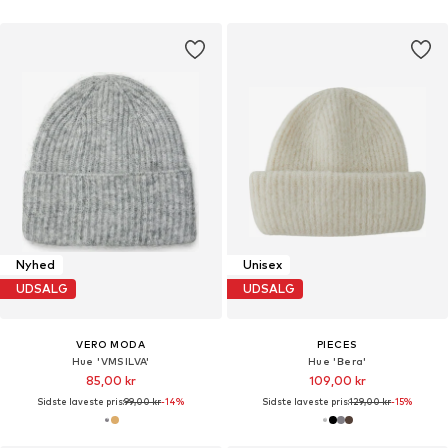
Nyhed
Unisex
UDSALG
UDSALG
VERO MODA
PIECES
Hue 'VMSILVA'
Hue 'Bera'
85,00 kr
109,00 kr
Sidste laveste pris:
99,00 kr
-14%
Sidste laveste pris:
129,00 kr
-15%