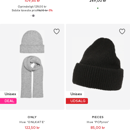
109,65 kr
249,00 kr
Oprindeligt: 129,00 kr
Sidste laveste pris:
116,10 kr
-5%
Unisex
Unisex
DEAL
UDSALG
ONLY
PIECES
Hue 'ONLKATE'
Hue 'PCPyron'
122,50 kr
85,00 kr