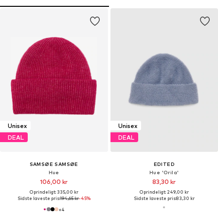
Unisex
Unisex
DEAL
DEAL
SAMSØE SAMSØE
EDITED
Hue
Hue 'Orila'
106,00 kr
83,30 kr
Oprindeligt: 335,00 kr
Oprindeligt: 249,00 kr
Sidste laveste pris:
194,65 kr
-45%
Sidste laveste pris:
83,30 kr
+
4