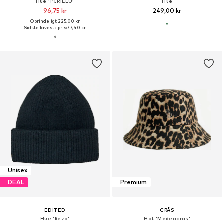
Hue 'PCRILLU'
Hue
96,75 kr
249,00 kr
Oprindeligt: 225,00 kr
Sidste laveste pris:
77,40 kr
Unisex
DEAL
Premium
EDITED
CRĀS
Hue 'Reza'
Hat 'Medeacras'