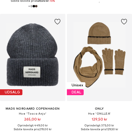
Sidste laveste pris:
129,00 kr
-15%
Unisex
UDSALG
DEAL
MADS NORGAARD COPENHAGEN
ONLY
Hue 'Tosca Anju'
Hue 'ONLLEA'
265,00 kr
129,50 kr
Oprindeligt: 449,00 kr
Oprindeligt: 375,00 kr
Sidste laveste pris:
219,00 kr
Sidste laveste pris:
129,50 kr