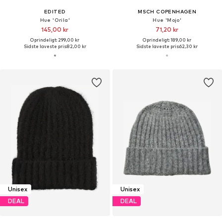
EDITED
MSCH COPENHAGEN
Hue 'Orila'
Hue 'Mojo'
145,00 kr
71,20 kr
Oprindeligt: 299,00 kr
Oprindeligt: 189,00 kr
Sidste laveste pris:
82,00 kr
Sidste laveste pris:
62,30 kr
Unisex
Unisex
DEAL
DEAL