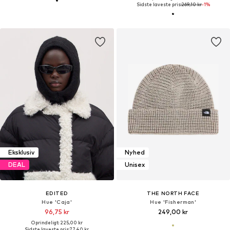
Sidste laveste pris:
269,10 kr
-1%
Eksklusiv
Nyhed
DEAL
Unisex
EDITED
THE NORTH FACE
Hue 'Caja'
Hue 'Fisherman'
96,75 kr
249,00 kr
Oprindeligt: 225,00 kr
Sidste laveste pris:
77,40 kr