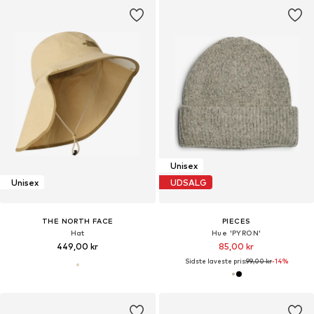
Unisex
Unisex
UDSALG
THE NORTH FACE
PIECES
Hat
Hue 'PYRON'
449,00 kr
85,00 kr
Sidste laveste pris:
99,00 kr
-14%