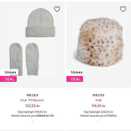
Unisex
Unisex
DEAL
DEAL
PIECES
PIECES
Hue 'PCNynne'
Hat
122,55 kr
116,10 kr
Oprindeligt: 149,00 kr
Oprindeligt: 225,00 kr
Sidste laveste pris:
129,00 kr
-5%
Sidste laveste pris:
109,65 kr