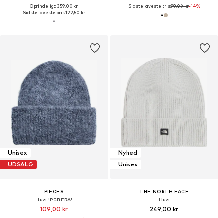
Oprindeligt: 359,00 kr
Sidste laveste pris:
99,00 kr
-14%
Sidste laveste pris:
122,50 kr
Unisex
Nyhed
UDSALG
Unisex
PIECES
THE NORTH FACE
Hue 'PCBERA'
Hue
109,00 kr
249,00 kr