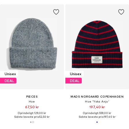
Unisex
Unisex
DEAL
DEAL
PIECES
MADS NORGAARD COPENHAGEN
Hue
Hue 'Yota Anju'
67,50 kr
197,40 kr
Oprindeligt: 129,00 kr
Oprindeligt: 559,00 kr
Sidste laveste pris:
52,50 kr
Sidste laveste pris:
197,40 kr