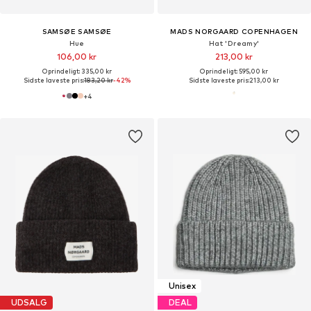
SAMSØE SAMSØE
MADS NORGAARD COPENHAGEN
Hue
Hat 'Dreamy'
106,00 kr
213,00 kr
Oprindeligt: 335,00 kr
Oprindeligt: 595,00 kr
Sidste laveste pris:
183,20 kr
-42%
Sidste laveste pris:
213,00 kr
+
4
Unisex
UDSALG
DEAL