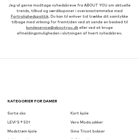
Jeg vil gerne modtage nyhedsbreve fra ABOUT YOU om aktuelle
trends, tilbud og værdikuponer i overensstemmelse med
Fortrolighedspolitik
. Du kan til enhver tid trække dit samtykke
tilbage med virkning for fremtiden ved at sende en besked til
kundeservice@aboutyou.dk
eller ved at bruge
afmeldingsmuligheden i slutningen af hvert nyhedsbrev.
KATEGORIER FOR DAMER
Sorte sko
Kort kjole
LEVI'S ® 501
Vero Moda jakker
Modstrøm kjole
Gina Tricot bukser