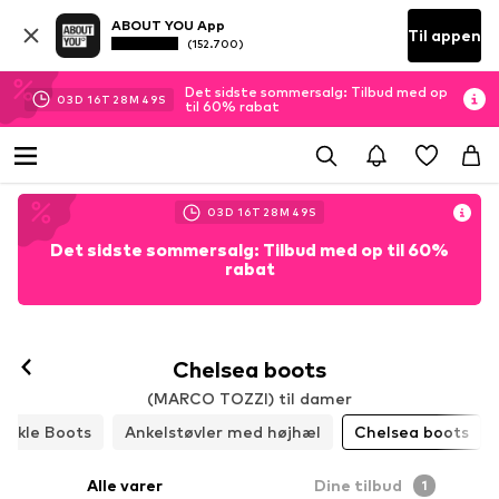
ABOUT YOU App
Til appen
(152.700)
Det sidste sommersalg: Tilbud med op
03
D
16
T
28
M
48
S
til 60% rabat
03
D
16
T
28
M
48
S
Det sidste sommersalg: Tilbud med op til 60%
rabat
Chelsea boots
(MARCO TOZZI) til damer
Ankle Boots
Ankelstøvler med højhæl
Chelsea boots
Alle varer
Dine tilbud
1