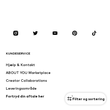
Overtrøjer
Blazere
Badetøj
Buksedragter
Plus sized
Ventetøj
Sko
Sport
Tilbehør
Premium
TØJ
KUNDESERVICE
Nyheder
Trending
Kjoler
Jeans
Hjælp & Kontakt
Trøjer & toppe
Bukser
ABOUT YOU Marketplace
Jakker
Pullovere & strik
Creator Collaborations
Undertøj
Bluser & tunikaer
Leveringsområde
Frakker
Nederdele
Fortryd din aftale her
Badetøj
Overtrøjer
1
Filter og sortering
Blazere
Buksedragter