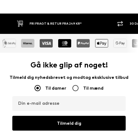
30 DAGES RETURRET
KØB NU.
Gå ikke glip af noget!
Tilmeld dig nyhedsbrevet og modtag eksklusive tilbud
Til damer
Til mænd
Din e-mail adresse
Tilmeld dig