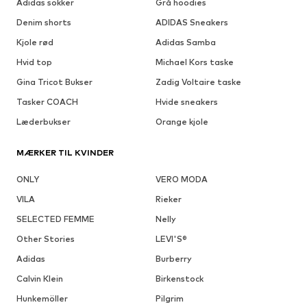
Adidas sokker
Grå hoodies
Denim shorts
ADIDAS Sneakers
Kjole rød
Adidas Samba
Hvid top
Michael Kors taske
Gina Tricot Bukser
Zadig Voltaire taske
Tasker COACH
Hvide sneakers
Læderbukser
Orange kjole
MÆRKER TIL KVINDER
ONLY
VERO MODA
VILA
Rieker
SELECTED FEMME
Nelly
Other Stories
LEVI'S®
Adidas
Burberry
Calvin Klein
Birkenstock
Hunkemöller
Pilgrim