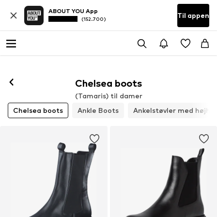
ABOUT YOU App
Til appen
(152.700)
Chelsea boots
(Tamaris) til damer
Chelsea boots
Ankle Boots
Ankelstøvler med højhæ