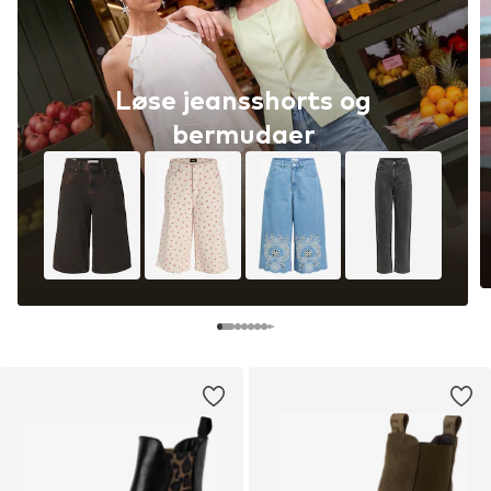
Løse jeansshorts og
bermudaer