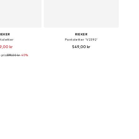
IEKER
RIEKER
toletter
Pantoletter 'V2392'
9,00 kr
549,00 kr
 pris:
599,00 kr
-40%
e størrelser: 36
Tilgængelige størrelser: 39, 42
 indkøbskurv
Føj til indkøbskurv