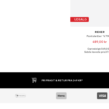
UDSALG
RIEKER
Pantoletter 'V79
489,00 kr
Oprindeligt: 549,00
Tilgængelige størrel
Sidste laveste pris:
373
Føj til indkøbs
30 DAGES RETURRET