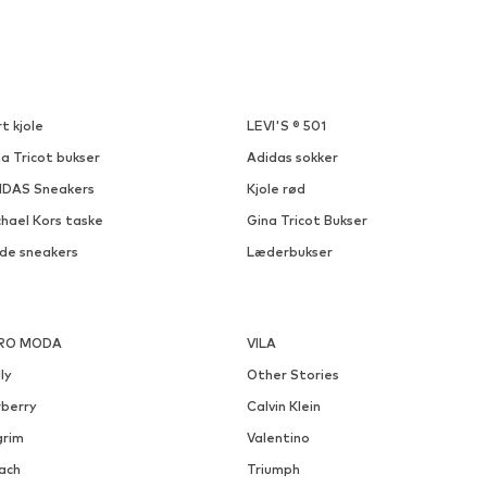
t kjole
LEVI'S ® 501
a Tricot bukser
Adidas sokker
IDAS Sneakers
Kjole rød
chael Kors taske
Gina Tricot Bukser
ide sneakers
Læderbukser
RO MODA
VILA
ly
Other Stories
rberry
Calvin Klein
grim
Valentino
ach
Triumph