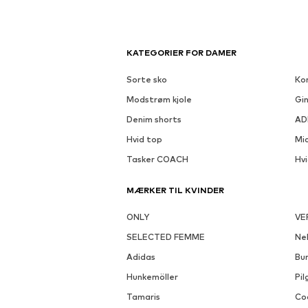
KATEGORIER FOR DAMER
Sorte sko
Kor
Modstrøm kjole
Gin
Denim shorts
AD
Hvid top
Mi
Tasker COACH
Hv
MÆRKER TIL KVINDER
ONLY
VE
SELECTED FEMME
Nel
Adidas
Bu
Hunkemöller
Pil
Tamaris
Co