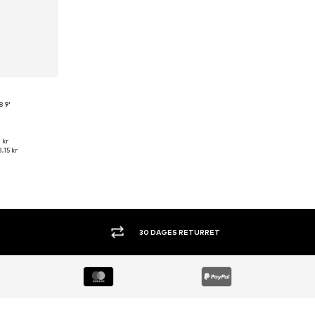
89'
 kr
ser: 39
,15 kr
kurv
KØB NU. BETAL OM 30 DAGE.