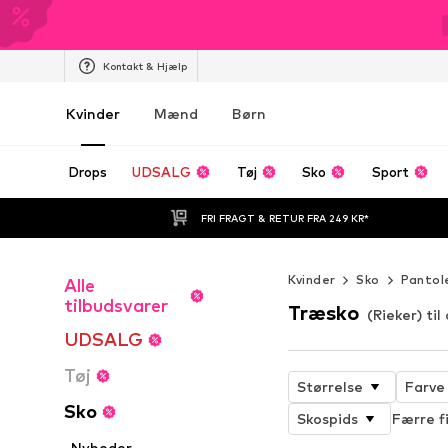
Kontakt & Hjælp
Kvinder
Mænd
Børn
Drops
UDSALG
Tøj
Sko
Sport
FRI FRAGT & RETUR FRA 249 KR*
Kvinder
Sko
Pantol
Alle
tilbudsvarer
Træsko
(Rieker) ti
UDSALG
Tøj
Størrelse
Farve
Sko
Skospids
Færre fi
Nyheder