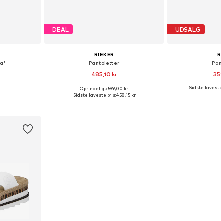
DEAL
UDSALG
RIEKER
R
a'
Pantoletter
Pan
485,10 kr
35
Sidste laveste
Oprindeligt: 599,00 kr
Tilgængelige størrelser: 37, 38, 39, 40, 41, 42
Tilgængelige størrelser: 38, 39
Tilgængelig
Sidste laveste pris:
458,15 kr
kurv
Føj til indkøbskurv
Føj til