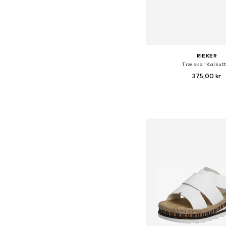
RIEKER
Træsko 'Kalkutt
375,00 kr
Føj til indkøbs