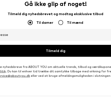
Gå ikke glip af noget!
Tilmeld dig nyhedsbrevet og modtag eksklusive tilbud
Til damer
Til mænd
resse
Tilmeld dig
e nyhedsbreve fra ABOUT YOU om aktuelle trends, tilbud og værdikupon
itik
. Du kan til enhver tid trække dit samtykke tilbage med virkning for 
ervice@aboutyou.dk
eller ved at bruge afmeldingsmuligheden i slutningen