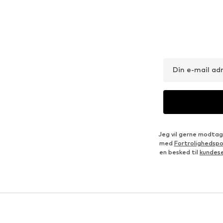
Din e-mail ad
Jeg vil gerne modtag
med
Fortrolighedspol
en besked til
kundes