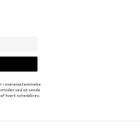
er i overensstemmelse
fremtiden ved at sende
 af hvert nyhedsbrev.