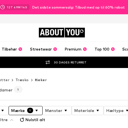
Det sidste sommersalg: Tilbud med op til 60% rabat
12
T
49
M
13
S
ABOUT
YOU
Tilbehør
Streetwear
Premium
Top 100
Sc
30 DAGES RETURRET
etter
Træsko
Rieker
l damer
1
Mærke
Mønster
Materiale
Hæltype
1
ltre
Nulstil alt