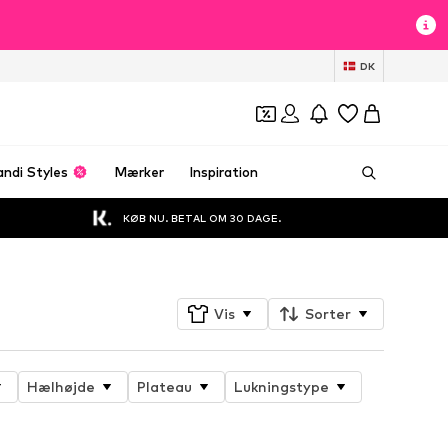
DK
andi Styles
Mærker
Inspiration
KØB NU. BETAL OM 30 DAGE.
Vis
Sorter
Hælhøjde
Plateau
Lukningstype