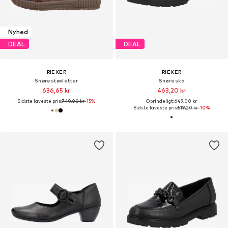
Nyhed
DEAL
DEAL
RIEKER
RIEKER
Snørestøvletter
Snøresko
636,65 kr
463,20 kr
Sidste laveste pris:
749,00 kr
-15%
Oprindeligt: 649,00 kr
Sidste laveste pris:
519,20 kr
-10%