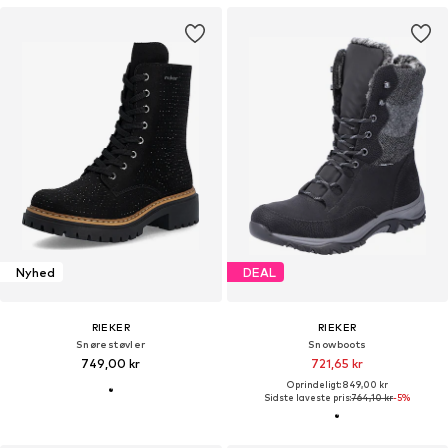
Nyhed
DEAL
RIEKER
RIEKER
Snørestøvler
Snowboots
749,00 kr
721,65 kr
Oprindeligt: 849,00 kr
Sidste laveste pris:
764,10 kr
-5%