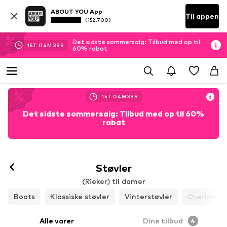
ABOUT YOU App
Til appen
(152.700)
Det sidste sommersalg: Tilbud med op til
15
T
04
M
31
S
60% rabat
15
T
04
M
31
S
Det sidste sommersalg: Tilbud med op til 60%
rabat
Støvler
(Rieker) til damer
Boots
Klassiske støvler
Vinterstøvler
Overknees
Alle varer
Dine tilbud
4