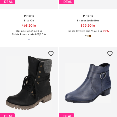
DEAL
DEAL
RIEKER
RIEKER
Slip On
Snørestøvletter
463,20 kr
599,20 kr
Oprindeligt: 649,00 kr
Sidste laveste pris:
749,00 kr
-20%
Sidste laveste pris:
405,30 kr
DEAL
DEAL