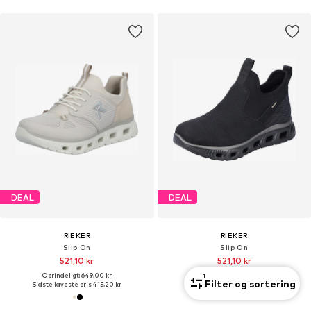
DEAL
DEAL
RIEKER
RIEKER
Slip On
Slip On
521,10 kr
521,10 kr
Oprindeligt: 649,00 kr
Oprindeligt: 649,00 kr
1
Filter og sortering
Sidste laveste pris:
415,20 kr
Sidste laveste pris:
449,00 kr