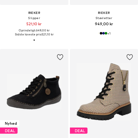
RIEKER
RIEKER
Slipper
Støvletter
521,10 kr
949,00 kr
Oprindeligt: 649,00 kr
+
1
Sidste laveste pris:
521,10 kr
Nyhed
DEAL
DEAL