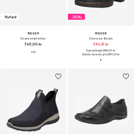
Nyhed
DEAL
RIEKER
RIEKER
Snørestøvletter
Chelsea Boots
749,00 kr
594,15 kr
Oprindeligt: 699,00 kr
Sidste laveste pris:
594,15 kr