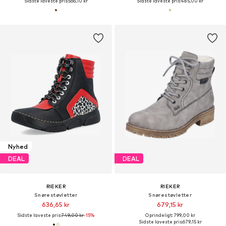
Sidste laveste pris:
566,10 kr
Sidste laveste pris:
485,00 kr
Nyhed
DEAL
DEAL
RIEKER
RIEKER
Snørestøvletter
Snørestøvletter
636,65 kr
679,15 kr
Sidste laveste pris:
749,00 kr
-15%
Oprindeligt: 799,00 kr
Sidste laveste pris:
679,15 kr