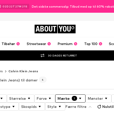
Det sidste sommersalg: Tilbud med op til 60% raba
02
D
22
T
27
M
20
S
ABOUT
YOU
Tilbehør
Streetwear
Premium
Top 100
Sc
30 DAGES RETURRET
rs
Calvin Klein Jeans
lein Jeans) til damer
4
Størrelse
Farve
Mærke
Mønster
1
gstype
Skospids
Style
Færre filtre
Nulstil