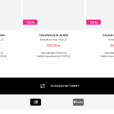
DEAL
DEAL
EANS
CALVIN KLEIN JEANS
CALVIN 
LC'
Sneaker low 'VULC'
Sne
530,10 kr
51
 kr
Oprindeligt: 745,00 kr
Oprindel
Tilgængelige størrelser: 36, 37, 38, 39, 40, 41
Tilgængelige størrelser: 36, 37, 38, 39, 40, 41
Tilgængelig
,10 kr
Sidste laveste pris:
471,20 kr
Sidste laves
kurv
Føj til indkøbskurv
Føj til
KØB NU. BETAL OM 30 DAGE.