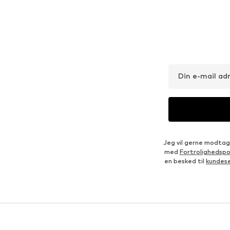
Din e-mail ad
Jeg vil gerne modtag
med
Fortrolighedspol
en besked til
kundes