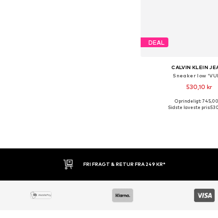
DEAL
CALVIN KLEIN J
Sneaker low 'VU
530,10 kr
Oprindeligt: 745,00
Sidste laveste pris:
530
Føj til indkøbs
30 DAGES RETURRET