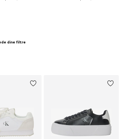
 indkøbskurv
Føj til indkøbskurv
de dine filtre