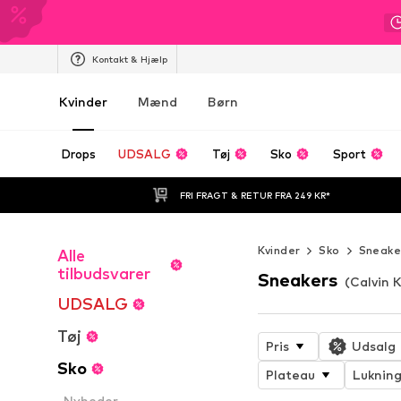
Kontakt & Hjælp
Kvinder
Mænd
Børn
Drops
UDSALG
Tøj
Sko
Sport
FRI FRAGT & RETUR FRA 249 KR*
Kvinder
Sko
Sneake
Alle
tilbudsvarer
Sneakers
(Calvin K
UDSALG
Tøj
Pris
Udsalg
Sko
Plateau
Luknin
Nyheder