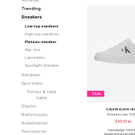
Trending
Sneakers
Low top sneakers
High top sneakers
Plateau-sneaker
Slip-Ons
Lærredsko
Spotlight Sneaker
Sandaler
Sportssko
Pumps & høje
DEAL
hæle
Støvler
CALVIN KLEIN J
Ballerinasko
Sneaker low 'VU
530,10 kr
Ankelstøvler
Oprindeligt: 745,00
Pantoletter
Sidste laveste pris:
530