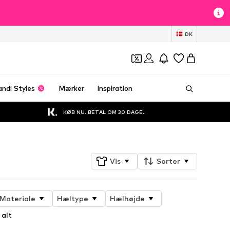
t
DK
andi Styles
Mærker
Inspiration
KØB NU. BETAL OM 30 DAGE.
Vis
Sorter
Materiale
Hæltype
Hælhøjde
 alt