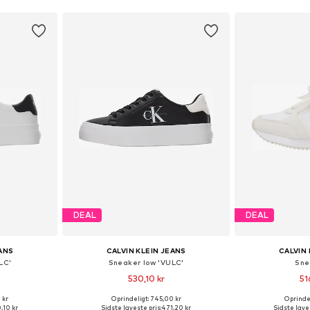
DEAL
DEAL
EANS
CALVIN KLEIN JEANS
CALVIN 
LC'
Sneaker low 'VULC'
Sne
530,10 kr
51
 kr
Oprindeligt: 745,00 kr
Oprindel
Tilgængelige størrelser: 36, 37, 38, 39, 40, 41
Tilgængelige størrelser: 36, 37, 38, 39, 40, 41
Tilgængelig
,10 kr
Sidste laveste pris:
471,20 kr
Sidste laves