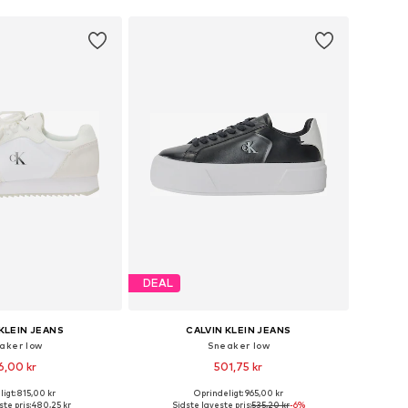
DEAL
KLEIN JEANS
CALVIN KLEIN JEANS
aker low
Sneaker low
6,00 kr
501,75 kr
igt: 815,00 kr
Oprindeligt: 965,00 kr
e størrelser: 40
Tilgængelige størrelser: 41
te pris:
480,25 kr
Sidste laveste pris:
535,20 kr
-6%