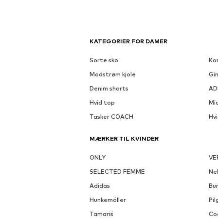
KATEGORIER FOR DAMER
Sorte sko
Kor
Modstrøm kjole
Gin
Denim shorts
AD
Hvid top
Mi
Tasker COACH
Hv
MÆRKER TIL KVINDER
ONLY
VE
SELECTED FEMME
Nel
Adidas
Bu
Hunkemöller
Pil
Tamaris
Co