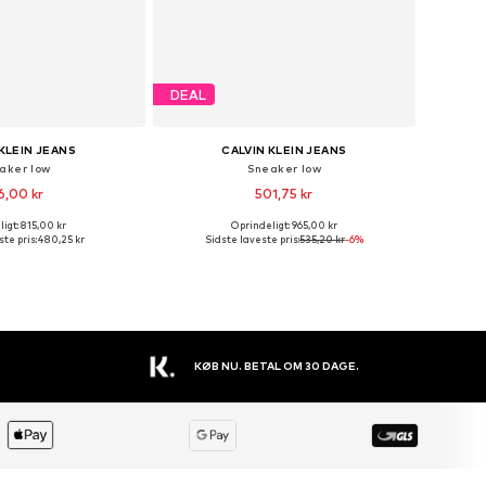
DEAL
KLEIN JEANS
CALVIN KLEIN JEANS
aker low
Sneaker low
6,00 kr
501,75 kr
igt: 815,00 kr
Oprindeligt: 965,00 kr
e størrelser: 40
Tilgængelige størrelser: 41
te pris:
480,25 kr
Sidste laveste pris:
535,20 kr
-6%
 indkøbskurv
Føj til indkøbskurv
STORT UDVALG