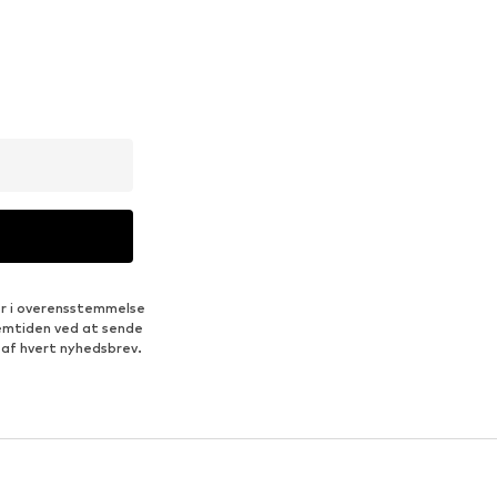
er i overensstemmelse
fremtiden ved at sende
 af hvert nyhedsbrev.