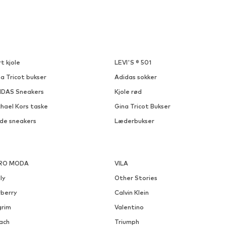
t kjole
LEVI'S ® 501
a Tricot bukser
Adidas sokker
IDAS Sneakers
Kjole rød
chael Kors taske
Gina Tricot Bukser
ide sneakers
Læderbukser
RO MODA
VILA
ly
Other Stories
rberry
Calvin Klein
grim
Valentino
ach
Triumph