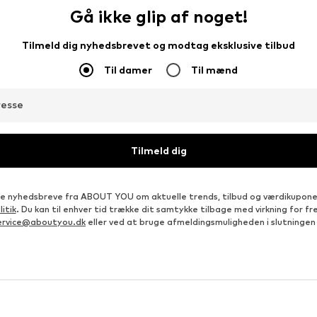
Gå ikke glip af noget!
Tilmeld dig nyhedsbrevet og modtag eksklusive tilbud
Til damer
Til mænd
resse
Tilmeld dig
e nyhedsbreve fra ABOUT YOU om aktuelle trends, tilbud og værdikupon
itik
. Du kan til enhver tid trække dit samtykke tilbage med virkning for 
ervice@aboutyou.dk
eller ved at bruge afmeldingsmuligheden i slutningen