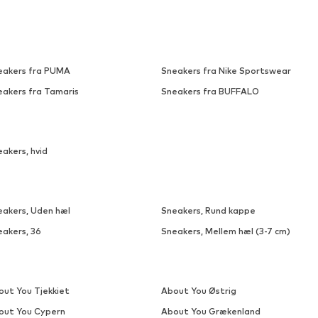
eakers fra PUMA
Sneakers fra Nike Sportswear
eakers fra Tamaris
Sneakers fra BUFFALO
akers, hvid
eakers, Uden hæl
Sneakers, Rund kappe
eakers, 36
Sneakers, Mellem hæl (3-7 cm)
out You Tjekkiet
About You Østrig
out You Cypern
About You Grækenland