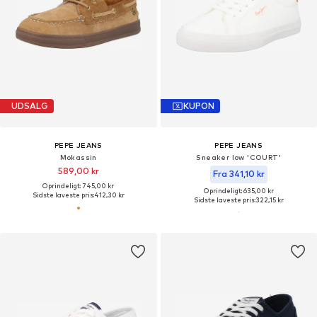
UDSALG
KUPON
PEPE JEANS
PEPE JEANS
Mokassin
Sneaker low 'COURT'
589,00 kr
Fra 341,10 kr
Oprindeligt: 745,00 kr
Oprindeligt: 635,00 kr
Sidste laveste pris:
412,30 kr
Sidste laveste pris:
322,15 kr