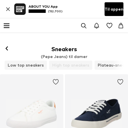
ABOUT YOU App
Til appen
(152.700)
Følg
Sneakers
(Pepe Jeans) til damer
Low top sneakers
High top sneakers
Plateau-sneak