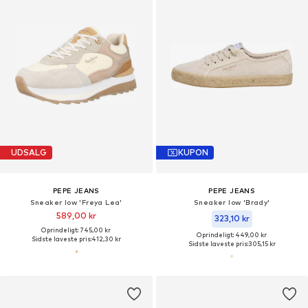
UDSALG
KUPON
PEPE JEANS
PEPE JEANS
Sneaker low 'Freya Lea'
Sneaker low 'Brady'
589,00 kr
323,10 kr
Oprindeligt: 745,00 kr
Oprindeligt: 449,00 kr
Sidste laveste pris:
412,30 kr
Sidste laveste pris:
305,15 kr