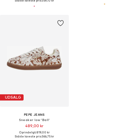
Sidste laveste pris:
359,10 kr
UDSALG
PEPE JEANS
Sneaker low 'Ball'
489,00 kr
Oprindeligt: 819,00 kr
Sidste laveste pris:
366,75 kr