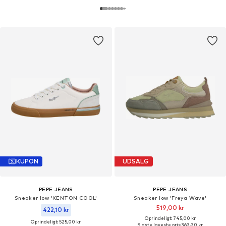
KUPON
UDSALG
PEPE JEANS
PEPE JEANS
Sneaker low 'KENTON COOL'
Sneaker low 'Freya Wave'
519,00 kr
422,10 kr
Oprindeligt: 745,00 kr
Oprindeligt: 525,00 kr
Sidste laveste pris:
363,30 kr