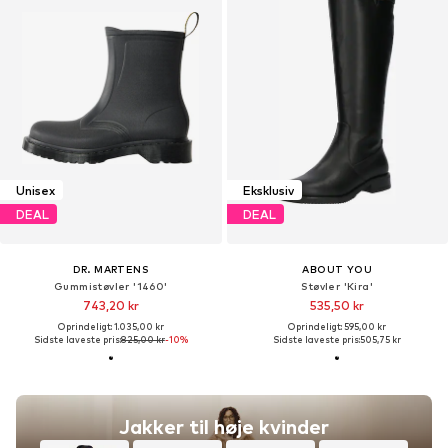
Unisex
Eksklusiv
DEAL
DEAL
DR. MARTENS
ABOUT YOU
Gummistøvler '1460'
Støvler 'Kira'
743,20 kr
535,50 kr
Oprindeligt: 1.035,00 kr
Oprindeligt: 595,00 kr
Sidste laveste pris:
825,00 kr
-10%
Sidste laveste pris:
505,75 kr
Jakker til høje kvinder