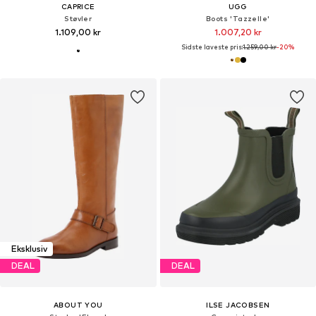
CAPRICE
UGG
Støvler
Boots 'Tazzelle'
1.109,00 kr
1.007,20 kr
Sidste laveste pris:
1.259,00 kr
-20%
Eksklusiv
DEAL
DEAL
ABOUT YOU
ILSE JACOBSEN