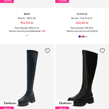
DEAL
DEAL
RAID
GOOCE
Boots 'MELIA'
Boots 'Fairfield'
154,00 kr
432,65 kr
Oprindeligt: 485,00 kr
Oprindeligt: 769,15 kr
Sidste laveste pris:
173,40 kr
-11%
Sidste laveste pris:
432,65 kr
+
2
Eksklusiv
Eksklusiv
DEAL
DEAL