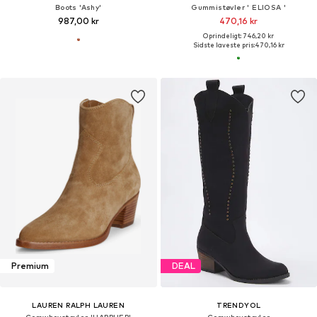
Boots 'Ashy'
Gummistøvler ' ELIOSA '
987,00 kr
470,16 kr
Oprindeligt: 746,20 kr
Sidste laveste pris:
470,16 kr
Premium
DEAL
LAUREN RALPH LAUREN
TRENDYOL
Comwboystøvler 'HARPHER'
Comwboystøvler