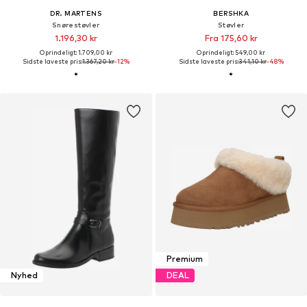
DR. MARTENS
BERSHKA
Snørestøvler
Støvler
1.196,30 kr
Fra 175,60 kr
Oprindeligt: 1.709,00 kr
Oprindeligt: 549,00 kr
Sidste laveste pris:
1.367,20 kr
-12%
Sidste laveste pris:
341,10 kr
-48%
Premium
Nyhed
DEAL