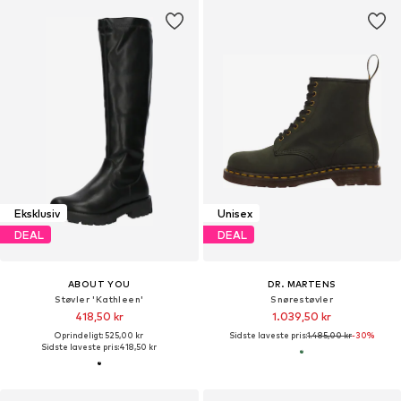
Eksklusiv
Unisex
DEAL
DEAL
ABOUT YOU
DR. MARTENS
Støvler 'Kathleen'
Snørestøvler
418,50 kr
1.039,50 kr
Oprindeligt: 525,00 kr
Sidste laveste pris:
1.485,00 kr
-30%
Sidste laveste pris:
418,50 kr