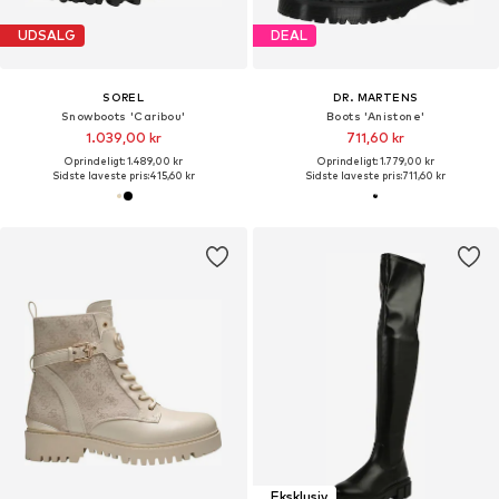
UDSALG
DEAL
SOREL
DR. MARTENS
Snowboots 'Caribou'
Boots 'Anistone'
1.039,00 kr
711,60 kr
Oprindeligt: 1.489,00 kr
Oprindeligt: 1.779,00 kr
Sidste laveste pris:
415,60 kr
Sidste laveste pris:
711,60 kr
Eksklusiv