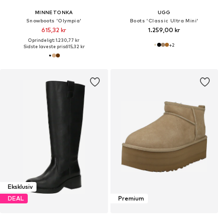
MINNETONKA
UGG
Snowboots 'Olympia'
Boots 'Classic Ultra Mini'
615,32 kr
1.259,00 kr
Oprindeligt: 1.230,77 kr
+
2
Sidste laveste pris:
615,32 kr
Eksklusiv
DEAL
Premium