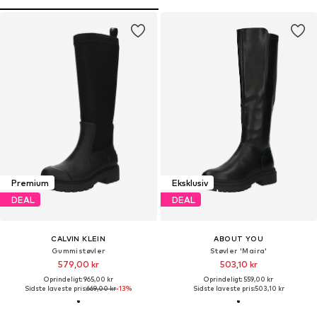
Premium
Eksklusiv
DEAL
DEAL
CALVIN KLEIN
ABOUT YOU
Gummistøvler
Støvler 'Maira'
579,00 kr
503,10 kr
Oprindeligt: 965,00 kr
Oprindeligt: 559,00 kr
Sidste laveste pris:
669,00 kr
-13%
Sidste laveste pris:
503,10 kr