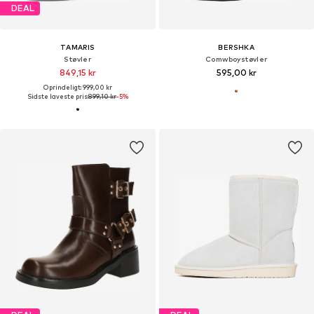
DEAL
TAMARIS
BERSHKA
Støvler
Comwboystøvler
849,15 kr
595,00 kr
Oprindeligt: 999,00 kr
Sidste laveste pris:
899,10 kr
-5%