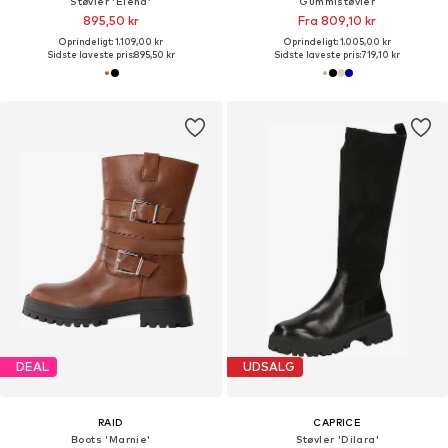
Støvler 'Elena'
Gummistøvler
895,50 kr
Fra 809,10 kr
Oprindeligt: 1.109,00 kr
Oprindeligt: 1.005,00 kr
Sidste laveste pris:
895,50 kr
Sidste laveste pris:
719,10 kr
DEAL
UDSALG
RAID
CAPRICE
Boots 'Marnie'
Støvler 'Dilara'