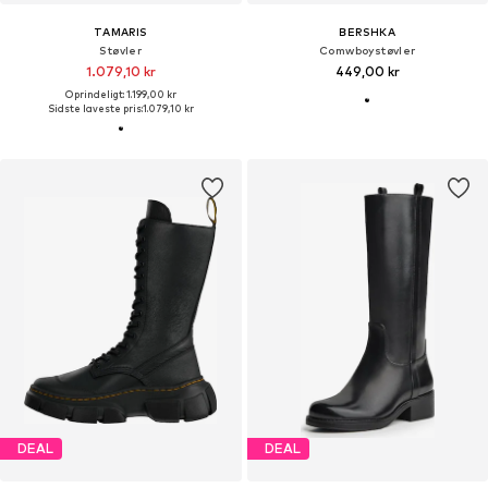
TAMARIS
BERSHKA
Støvler
Comwboystøvler
1.079,10 kr
449,00 kr
Oprindeligt: 1.199,00 kr
Sidste laveste pris:
1.079,10 kr
DEAL
DEAL