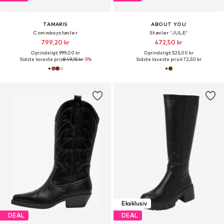
TAMARIS
ABOUT YOU
Comwboystøvler
Støvler 'JULE'
799,20 kr
472,50 kr
Oprindeligt: 999,00 kr
Oprindeligt: 525,00 kr
Sidste laveste pris:
849,15 kr
-5%
Sidste laveste pris:
472,50 kr
Eksklusiv
DEAL
DEAL