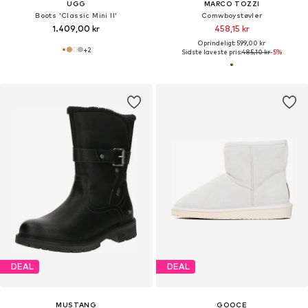
UGG
MARCO TOZZI
Boots 'Classic Mini II'
Comwboystøvler
1.409,00 kr
458,15 kr
Oprindeligt: 599,00 kr
+
2
Sidste laveste pris:
485,10 kr
-5%
DEAL
DEAL
MUSTANG
GOOCE