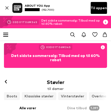
ABOUT YOU App
Til appen
(152.700)
Det sidste sommersalg: Tilbud med op
03
D
01
T
06
M
32
S
til 60% rabat
03
D
01
T
06
M
32
S
Det sidste sommersalg: Tilbud med op til 60%
rabat
Støvler
til damer
Boots
Klassiske støvler
Vinterstøvler
Overknees
Alle varer
Dine tilbud
1.391