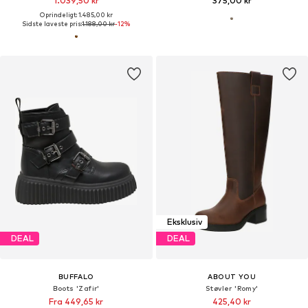
1.039,50 kr
375,00 kr
Oprindeligt: 1.485,00 kr
Sidste laveste pris:
1.188,00 kr
-12%
Eksklusiv
DEAL
DEAL
BUFFALO
ABOUT YOU
Boots 'Zafir'
Støvler 'Romy'
Fra 449,65 kr
425,40 kr