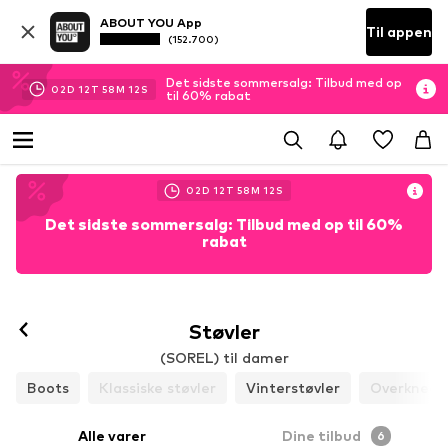
ABOUT YOU App
Til appen
(152.700)
Det sidste sommersalg: Tilbud med op
02
D
12
T
58
M
11
S
til 60% rabat
02
D
12
T
58
M
11
S
Det sidste sommersalg: Tilbud med op til 60%
rabat
Støvler
(SOREL) til damer
Boots
Klassiske støvler
Vinterstøvler
Overknees
Alle varer
Dine tilbud
6