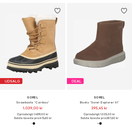
UDSALG
DEAL
SOREL
SOREL
Snowboots 'Caribou'
Boots 'Sorel Explorer III'
1.039,00 kr
395,45 kr
Oprindeligt: 1.489,00 kr
Oprindeligt: 1.035,00 kr
Sidste laveste pris:
415,60 kr
Sidste laveste pris:
287,60 kr