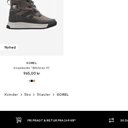
Nyhed
SOREL
Snowboots 'Whitney III'
965,00 kr
Kvinder
Sko
Støvler
SOREL
30 DAGES RETURRET
KØB NU.