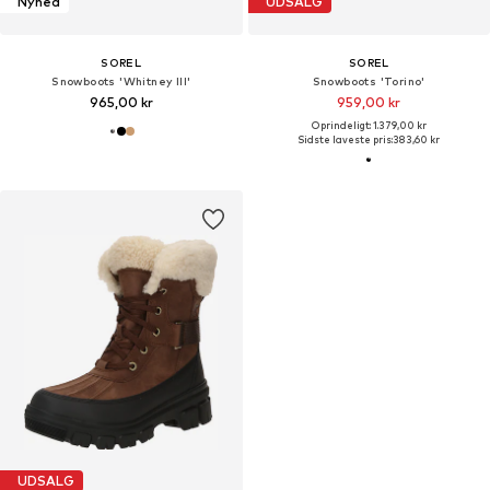
Nyhed
UDSALG
SOREL
SOREL
Snowboots 'Whitney III'
Snowboots 'Torino'
965,00 kr
959,00 kr
Oprindeligt: 1.379,00 kr
Sidste laveste pris:
383,60 kr
UDSALG