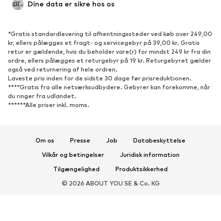
Dine data er sikre hos os
SKO
*Gratis standardlevering til afhentningssteder ved køb over 249,00
Nyheder
Trending
kr, ellers pålægges et fragt- og servicegebyr på 39,00 kr. Gratis
retur er gældende, hvis du beholder vare(r) for mindst 249 kr fra din
Sneakers
Ankelstøvler
ordre, ellers pålægges et returgebyr på 19 kr. Returgebyret gælder
Pumps & høje hæle
Støvler
også ved returnering af hele ordren.
Laveste pris inden for de sidste 30 dage før prisreduktionen.
Sandaler
Lave sko
****Gratis fra alle netværksudbydere. Gebyrer kan forekomme, når
du ringer fra udlandet.
Sportssko
Ballerinasko
******Alle priser inkl. moms.
Pantoletter
Hjemmesko
Eksklusiv
Om os
Presse
Job
Databeskyttelse
SPORT
Vilkår og betingelser
Juridisk information
Sportstøj
Sportstyper
Tilgængelighed
Produktsikkerhed
Sportssko
Sportsrygsække & tasker
© 2026 ABOUT YOU SE & Co. KG
Sportstilbehør
TILBEHØR