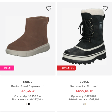
DEAL
UDSALG
SOREL
SOREL
Boots 'Sorel Explorer III'
Snowboots 'Caribou'
395,45 kr
1.099,00 kr
Oprindeligt: 1.035,00 kr
Oprindeligt: 1.379,00 kr
Sidste laveste pris:
287,60 kr
Sidste laveste pris:
767,20 kr