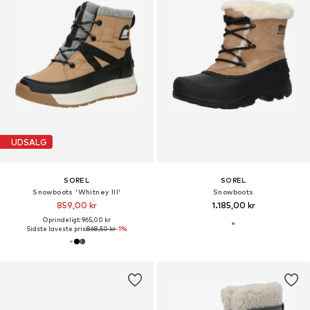
UDSALG
SOREL
SOREL
Snowboots 'Whitney III'
Snowboots
859,00 kr
1.185,00 kr
Oprindeligt: 965,00 kr
Sidste laveste pris:
868,50 kr
-1%