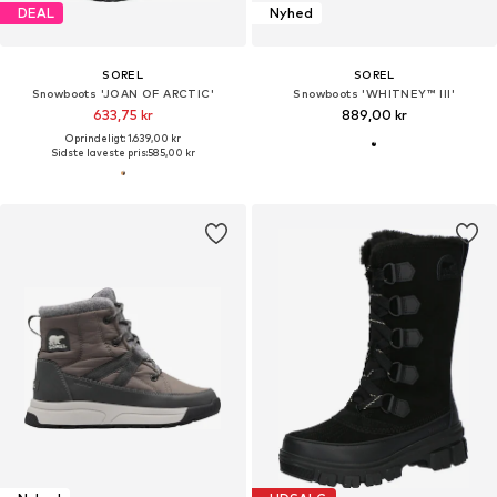
DEAL
Nyhed
SOREL
SOREL
Snowboots 'JOAN OF ARCTIC'
Snowboots 'WHITNEY™ III'
633,75 kr
889,00 kr
Oprindeligt: 1.639,00 kr
Sidste laveste pris:
585,00 kr