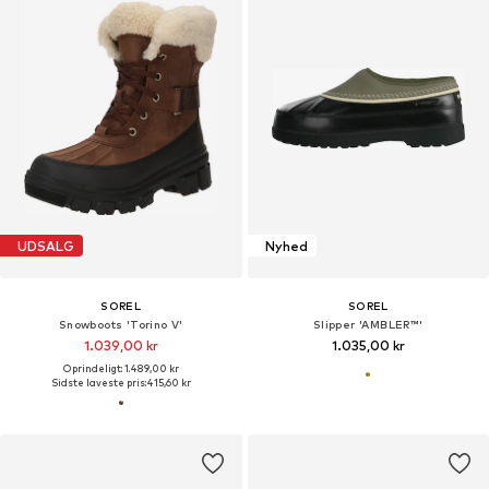
UDSALG
Nyhed
SOREL
SOREL
Snowboots 'Torino V'
Slipper 'AMBLER™'
1.039,00 kr
1.035,00 kr
Oprindeligt: 1.489,00 kr
Sidste laveste pris:
415,60 kr