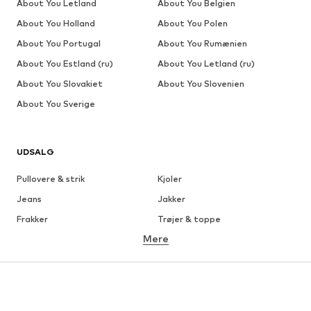
About You Letland
About You Belgien
About You Holland
About You Polen
About You Portugal
About You Rumænien
About You Estland (ru)
About You Letland (ru)
About You Slovakiet
About You Slovenien
About You Sverige
UDSALG
Pullovere & strik
Kjoler
Jeans
Jakker
Frakker
Trøjer & toppe
Mere
Bukser
Undertøj
Nederdele
Bluser & tunikaer
Overtrøjer
Blazere
Badetøj
Buksedragter