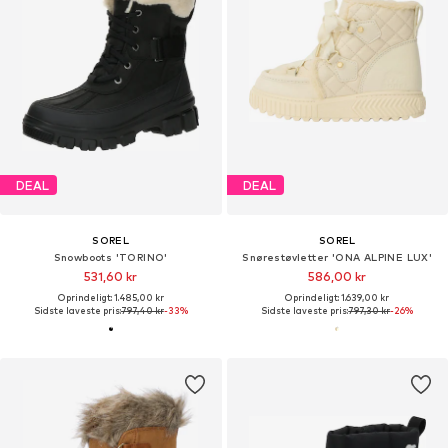
DEAL
DEAL
SOREL
SOREL
Snowboots 'TORINO'
Snørestøvletter 'ONA ALPINE LUX'
531,60 kr
586,00 kr
Oprindeligt: 1.485,00 kr
Oprindeligt: 1.639,00 kr
Sidste laveste pris:
797,40 kr
-33%
Sidste laveste pris:
797,30 kr
-26%