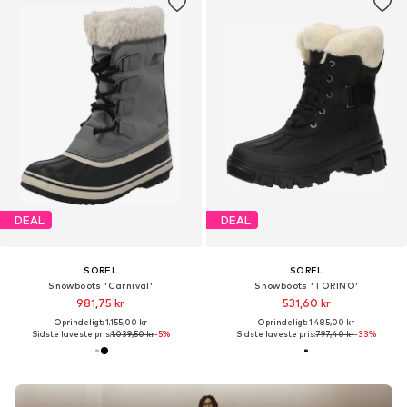
DEAL
DEAL
SOREL
SOREL
Snowboots 'Carnival'
Snowboots 'TORINO'
981,75 kr
531,60 kr
Oprindeligt: 1.155,00 kr
Oprindeligt: 1.485,00 kr
Sidste laveste pris:
1.039,50 kr
-5%
Sidste laveste pris:
797,40 kr
-33%