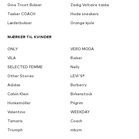
Gina Tricot Bukser
Zadig Voltaire taske
Tasker COACH
Hvide sneakers
Læderbukser
Orange kjole
MÆRKER TIL KVINDER
ONLY
VERO MODA
VILA
Rieker
SELECTED FEMME
Nelly
Other Stories
LEVI'S®
Adidas
Burberry
Calvin Klein
Birkenstock
Hunkemöller
Pilgrim
Valentino
WEEKDAY
Tamaris
Coach
Triumph
mbym