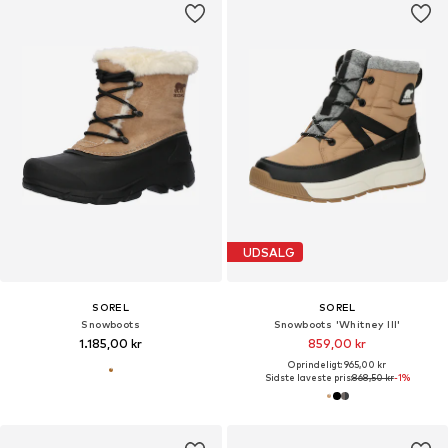
UDSALG
SOREL
SOREL
Snowboots
Snowboots 'Whitney III'
1.185,00 kr
859,00 kr
Oprindeligt: 965,00 kr
Sidste laveste pris:
868,50 kr
-1%