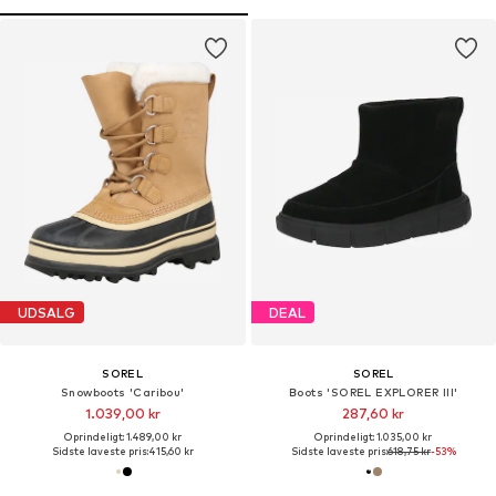
UDSALG
DEAL
SOREL
SOREL
Snowboots 'Caribou'
Boots 'SOREL EXPLORER III'
1.039,00 kr
287,60 kr
Oprindeligt: 1.489,00 kr
Oprindeligt: 1.035,00 kr
Sidste laveste pris:
415,60 kr
Sidste laveste pris:
618,75 kr
-53%