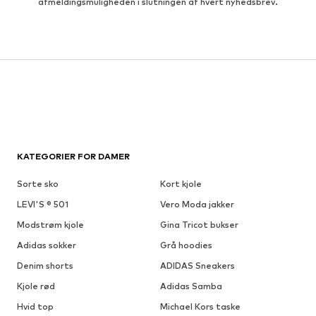
afmeldingsmuligheden i slutningen af hvert nyhedsbrev.
KATEGORIER FOR DAMER
Sorte sko
Kort kjole
LEVI'S ® 501
Vero Moda jakker
Modstrøm kjole
Gina Tricot bukser
Adidas sokker
Grå hoodies
Denim shorts
ADIDAS Sneakers
Kjole rød
Adidas Samba
Hvid top
Michael Kors taske