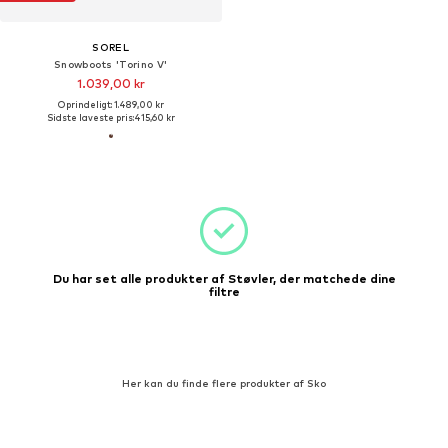
SOREL
Snowboots 'Torino V'
1.039,00 kr
Oprindeligt: 1.489,00 kr
Sidste laveste pris:
415,60 kr
Du har set alle produkter af Støvler, der matchede dine
filtre
Her kan du finde flere produkter af Sko