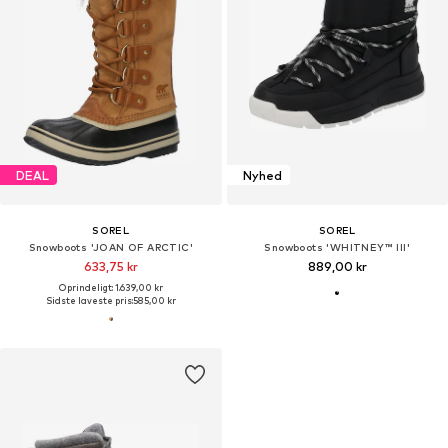
DEAL
Nyhed
SOREL
SOREL
Snowboots 'JOAN OF ARCTIC'
Snowboots 'WHITNEY™ III'
633,75 kr
889,00 kr
Oprindeligt: 1.639,00 kr
Sidste laveste pris:
585,00 kr