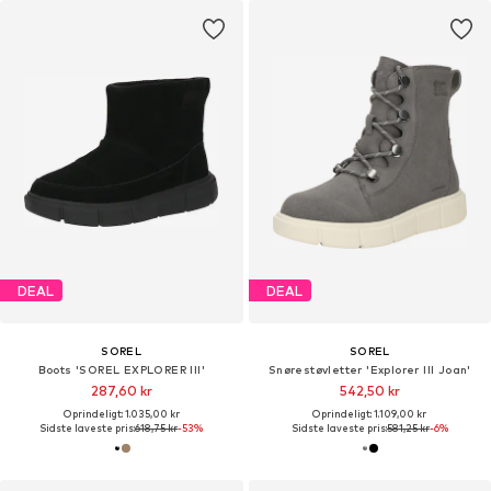
DEAL
DEAL
SOREL
SOREL
Boots 'SOREL EXPLORER III'
Snørestøvletter 'Explorer III Joan'
287,60 kr
542,50 kr
Oprindeligt: 1.035,00 kr
Oprindeligt: 1.109,00 kr
Sidste laveste pris:
618,75 kr
-53%
Sidste laveste pris:
581,25 kr
-6%