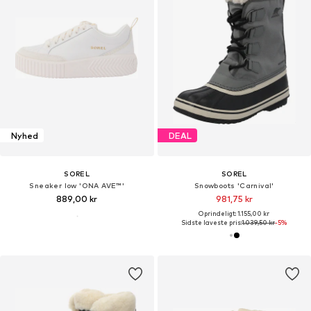
Nyhed
DEAL
SOREL
SOREL
Sneaker low 'ONA AVE™'
Snowboots 'Carnival'
889,00 kr
981,75 kr
Oprindeligt: 1.155,00 kr
Sidste laveste pris:
1.039,50 kr
-5%