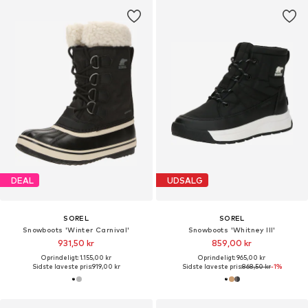
DEAL
UDSALG
SOREL
SOREL
Snowboots 'Winter Carnival'
Snowboots 'Whitney III'
931,50 kr
859,00 kr
Oprindeligt: 1.155,00 kr
Oprindeligt: 965,00 kr
Sidste laveste pris:
919,00 kr
Sidste laveste pris:
868,50 kr
-1%