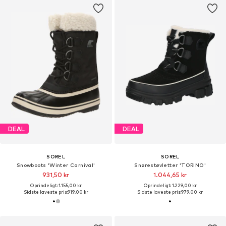
DEAL
DEAL
SOREL
SOREL
Snowboots 'Winter Carnival'
Snørestøvletter 'TORINO'
931,50 kr
1.044,65 kr
Oprindeligt: 1.155,00 kr
Oprindeligt: 1.229,00 kr
Sidste laveste pris:
919,00 kr
Sidste laveste pris:
979,00 kr