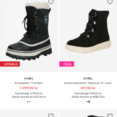
UDSALG
DEAL
SOREL
SOREL
Snowboots 'Caribou'
Snørestøvletter 'Explorer III Joan'
1.099,00 kr
697,50 kr
Oprindeligt: 1.379,00 kr
Oprindeligt: 1.109,00 kr
Sidste laveste pris:
767,20 kr
Sidste laveste pris:
658,75 kr